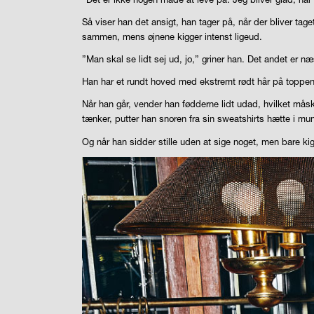
Så viser han det ansigt, han tager på, når der bliver tage
sammen, mens øjnene kigger intenst ligeud.
”Man skal se lidt sej ud, jo,” griner han. Det andet e
Han har et rundt hoved med ekstremt rødt hår på toppen.
Når han går, vender han fødderne lidt udad, hvilket mås
tænker, putter han snoren fra sin sweatshirts hætte i mu
Og når han sidder stille uden at sige noget, men bare kig