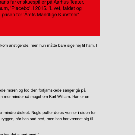
ns far er skuespiller på Aarhus Teater.
m, ’Placebo’, i 2015. ’Livet, faldet og
prisen for ’Årets Mandlige Kunstner’. I
n kom anstigende, men hun måtte bare sige hej til ham. I
ilede moren og lod den forfjamskede sanger gå på
 sin mor minder så meget om Karl William. Han er en
r mindre diskret. Nogle puffer deres venner i siden for
te ryggen, når han sad ned, men han har vænnet sig til
har jeg det svært med.”