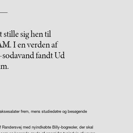
stille sig hen til
AM
. I en verden af
r-sodavand fandt Ud
em.
g laksesalater frem, mens studiedøtre og besøgende
af Randersvej med nyindkøbte Billy-bogreoler, der skal