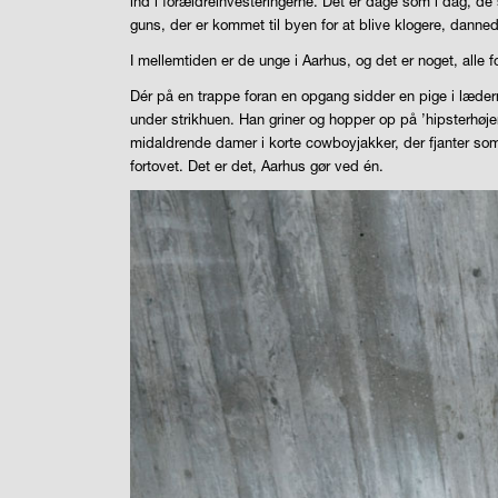
ind i forældreinvesteringerne. Det er dage som i dag, de 
guns
, der er kommet til byen for at blive klogere, danned
I mellemtiden er de unge i Aarhus, og det er noget, alle fo
Dér på en trappe foran en opgang sidder en pige i læder
under strikhuen. Han griner og hopper op på ’hipsterhø
midaldrende damer i korte cowboyjakker, der fjanter som
fortovet. Det er det, Aarhus gør ved én.