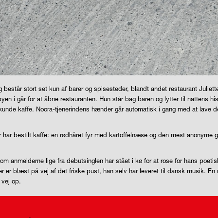
estår stort set kun af barer og spisesteder, blandt andet restaurant Juliette.
yen i går for at åbne restauranten. Hun står bag baren og lytter til nattens hi
 kunde kaffe. Noora-tjenerindens hænder går automatisk i gang med at lave 
r har bestilt kaffe: en rødhåret fyr med kartoffelnæse og den mest anonyme gr
m anmelderne lige fra debutsinglen har stået i kø for at rose for hans poeti
r er blæst på vej af det friske pust, han selv har leveret til dansk musik.
 vej op.