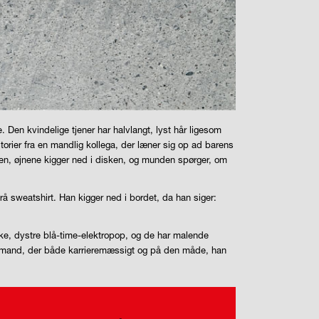
 Den kvindelige tjener har halvlangt, lyst hår ligesom
storier fra en mandlig kollega, der læner sig op ad barens
den, øjnene kigger ned i disken, og munden spørger, om
å sweatshirt. Han kigger ned i bordet, da han siger:
ske, dystre blå-time-elektropop, og de har malende
 En mand, der både karrieremæssigt og på den måde, han