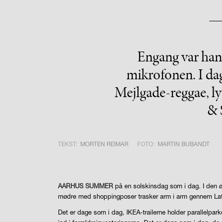
Engang var han sk
mikrofonen. I da
Mejlgade-reggae, l
& 
TEKST:
MORTEN REIMAR
FOTO:
MARTIN BUBANDT
AARHUS SUMMER
på en solskinsdag som i dag. I den ø
mødre med shoppingposer trasker arm i arm gennem Latin
Det er dage som i dag, IKEA-trailerne holder parallelpar