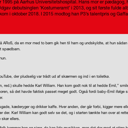
r 1995 på Aarhus Universitetshospital.
Hans mor er pædagog, ha
dgav debutsinglen ’Kostumeramt’ i 2013, og sit første fulde albu
dkom i oktober 2018.
I 2015 modtog han P3’s talentpris og Gaffa-
en på ARoS, da en mor med to børn gik hen til ham og undskyldte, at hun såda
 et spædbarn.
 hun.
ouTube, der pludselig var trådt ud af skærmen og ind i en toiletkø.
, red.) skulle hedde Karl William. Han kom godt nok til at hedde Emil,” sm
 moren, så det havde faktisk passet meget godt. Også fordi baby-Emil ifølge
r.
gade, kæderyger og drikker kaffe. Hver anden, der går forbi, kigger mere elle
r der. Karl William kan godt selv se det, og i starten tænkte han over at ret
 skør ellers.
r folk kommer hen og siger, de kan lide musikken, men det der med at stirre 