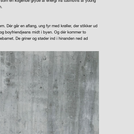
er som en kogende gryde af energi fra tusindvis af
young
n.
 Dér går en aflang, ung fyr med krøller, der stikker ud
 og
boyfriendjeans
midt i byen. Og dér kommer to
ebarnet. De griner og støder ind i hinanden ned ad