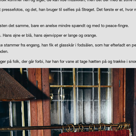
t pressefotos, og det, han bruger til selfies på Strøget. Det første er et, hvor
r næsten det samme, bare en anelse mindre spændt og med to
peace
-fingre.
 Hans øjne er blå, hans øjenvipper er lange og orange.
ke stammer fra engang, han fik et glasskår i fodsålen, som har efterladt en
nden.
ger på folk, der går forbi, har han for vane at tage hætten på og trække i sno