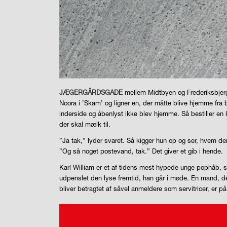
JÆGERGÅRDSGADE
mellem Midtbyen og Frederiksbjerg b
Noora i ’Skam’ og ligner en, der måtte blive hjemme fra b
inderside og åbenlyst ikke blev hjemme. Så bestiller en
der skal mælk til.
”Ja tak,” lyder svaret. Så kigger hun op og ser, hvem de
”Og så noget postevand, tak.” Det giver et gib i hende.
Karl William er et af tidens mest hypede unge pophåb, so
udpenslet den lyse fremtid, han går i møde. En mand, de
bliver betragtet af såvel anmeldere som servitricer, er på