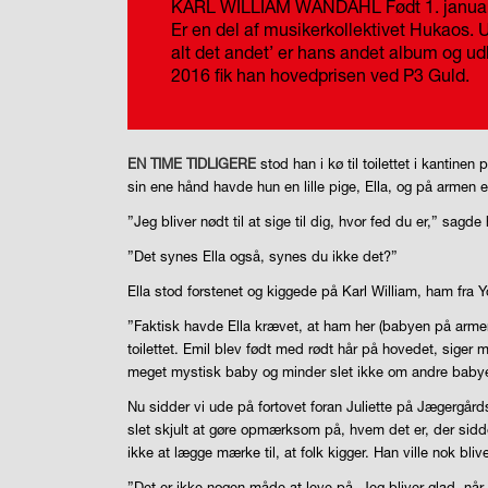
KARL WILLIAM WANDAHL
Født 1. janua
Er en del af musikerkollektivet Hukaos.
U
alt det andet’ er hans andet album og u
2016 fik han hovedprisen ved P3 Guld.
EN TIME TIDLIGERE
stod han i kø til toilettet i kantin
sin ene hånd havde hun en lille pige, Ella, og på armen
”Jeg bliver nødt til at sige til dig, hvor fed du er,” sagde
”Det synes Ella også, synes du ikke det?”
Ella stod forstenet og kiggede på Karl William, ham fra Y
”Faktisk havde Ella krævet, at ham her (babyen på armen
toilettet. Emil blev født med rødt hår på hovedet, siger
meget mystisk baby og minder slet ikke om andre babye
Nu sidder vi ude på fortovet foran Juliette på Jægergårds
slet skjult at gøre opmærksom på, hvem det er, der sidde
ikke at lægge mærke til, at folk kigger. Han ville nok blive
”Det er ikke nogen måde at leve på. Jeg bliver glad, nå