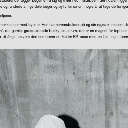
studerende lægger bøgerne fra sig og triller ned i Midtbyen, der i dalen ligg
e og rundede af lige dele bøger og byliv for så om nogle år at tage derfra ige
rtjener.
mokkasiner med frynser. Hun har haremsbukser på og sin rygsæk imellem dem.
jen’, det gamle, græsdækkede beskyttelsesrum, der er en magnet for tophuer
 16-årige, selvom den ene bærer en Fætter BR-pose med en lille ting til barn