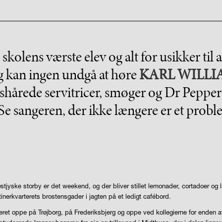
olens værste elev og alt for usikker til at 
g kan ingen undgå at høre
KARL WILLI
yshårede servitricer, smøger og Dr Peppe
Se sangeren, der ikke længere er et probl
stjyske storby er det weekend, og der bliver stillet lemonader, cortadoer o
erkvarterets brostensgader i jagten på et ledigt cafébord.
keret oppe på Trøjborg, på Frederiksbjerg og oppe ved kollegierne for enden 