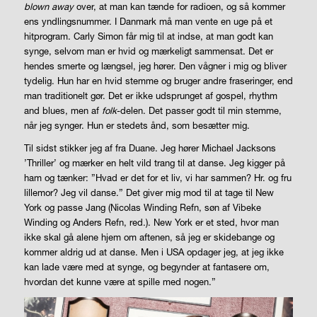
blown away
over, at man kan tænde for ­radi­o­­en, og så kommer
ens yndlingsnummer. I Danmark må man vente en uge på et
hitprogram. Carly Simon får mig til at indse, at man godt kan
synge, selvom man er hvid og mærkeligt sammensat. Det er
hendes smerte og længsel, jeg hører. Den vågner i mig og bliver
tydelig. Hun har en hvid stemme og bruger andre fraseringer, end
man traditionelt gør. Det er ikke udsprunget af gospel, rhythm
and blues, men af
folk
-delen. Det passer godt til min stemme,
når jeg synger. Hun er stedets ånd, som besætter mig.
Til sidst stikker jeg af fra Duane. Jeg hører Michael Jacksons
’Thriller’ og mærker en helt vild trang til at danse. Jeg kigger på
ham og tænker: ”Hvad er det for et liv, vi har sammen? Hr. og fru
lillemor? Jeg vil danse.” Det giver mig mod til at tage til New
York og passe Jang (Nicolas Winding Refn, søn af Vibeke
Winding og Anders Refn, red.). New York er et sted, hvor man
ikke skal gå alene hjem om aftenen, så jeg er skidebange og
kommer aldrig ud at danse. Men i USA opdager jeg, at jeg ikke
kan lade være med at synge, og begynder at fantasere om,
hvordan det kunne være at spille med nogen.”