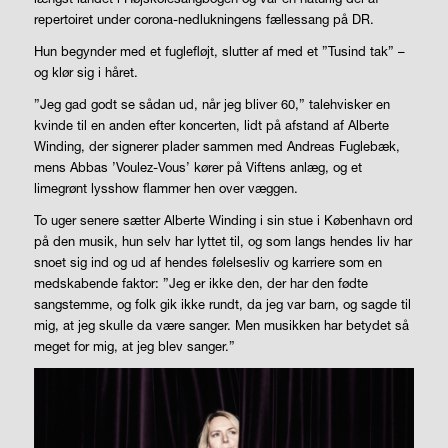
repertoiret under corona-nedlukningens fællessang på DR.
Hun begynder med et fuglefløjt, slutter af med et ”Tusind tak” –
og klør sig i håret.
”Jeg gad godt se sådan ud, når jeg bliver 60,” talehvisker en
kvinde til en anden efter koncerten, lidt på afstand af Alberte
Winding, der signerer plader sammen med Andreas Fuglebæk,
mens Abbas ’Voulez-Vous’ kører på Viftens anlæg, og et
limegrønt lysshow flammer hen over væggen.
To uger senere sætter Alberte Winding i sin stue i København ord
på den musik, hun selv har lyttet til, og som langs hendes liv har
snoet sig ind og ud af hendes følelsesliv og karriere som en
medskabende faktor: ”Jeg er ikke den, der har den fødte
sangstemme, og folk gik ikke rundt, da jeg var barn, og sagde til
mig, at jeg skulle da være sanger. Men musikken har betydet så
meget for mig, at jeg blev sanger.”