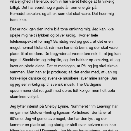
villalejlighed i Hellerup, som vi har været heldige at få virkelig
billigt. Det har været nogle gode år, børnene går på
Bernadotteskolen, og alt er, som det skal være. Det huer mig
bare ikke.
Det er nok igen den indre blå tone omkring mig. Jeg kan ikke
spejle mig helt i lykken og bliver urolig. Hvor er hele
følelsesspektret for mig? Samtidig ved jeg godt, at det er en
meget normal tilstand, når man har små børn, og der skal være
plads til at se dem. De begynder at være store nok til, at jeg kan
tage til Stockholm og indspille, og Jan bakker op omkring, at jeg
laver en plade alene. Det er meningen, at Pål og jeg skal skrive
sammen. Men han er jo producer, så det ender med, at Jan og
forskellige danske og svenske musikere laver mine sange. Jan
og jeg ser virkelig op til svensk musik. The Cardigans
opsummerer det ret godt med deres lidt kølige, men helt ublu
skamløse vellyd.
Jeg lytter intenst på Shelby Lynne. Nummeret ’I’m Leaving’ har
en gammel Motown-feeling ligesom Portishead, der låner af
60’erne. Jeg vil gerne lave noget, der har den lyd, og der
kommer en plade ud, jeg stadig er stolt over, selvom den ikke
bliver knuselsket i Danmark. Jeg får ros for teksterne, og det er