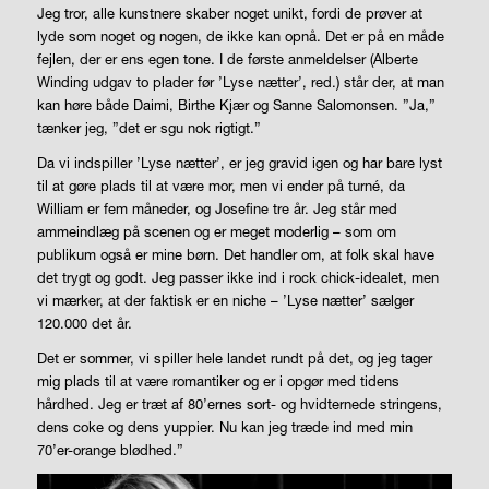
Jeg tror, alle kunstnere skaber noget unikt, fordi de prøver at
lyde som noget og nogen, de ikke kan opnå. Det er på en måde
fejlen
, der er ens egen tone. I de første anmeldelser (Alberte
Winding udgav to plader før ’Lyse nætter’, red.) står der, at man
kan høre både Daimi, Birthe Kjær og Sanne Salomonsen. ”Ja,”
tænker jeg, ”det er sgu nok rigtigt.”
Da vi indspiller ’Lyse nætter’, er jeg gravid igen og har bare lyst
til at gøre plads til at være mor, men vi ender på turné, da
William er fem måneder, og Josefine tre år. Jeg står med
ammeindlæg på scenen og er meget moderlig – som om
publikum også er mine børn. Det handler om, at folk skal have
det trygt og godt. Jeg passer ikke ind i rock chick-idealet, men
vi mærker, at der faktisk er en niche – ’Lyse nætter’ sælger
120.000 det år.
Det er sommer, vi spiller hele landet rundt på det, og jeg tager
mig plads til at være romantiker og er i opgør med tidens
hårdhed. Jeg er træt af 80’ernes sort- og hvidternede stringens,
dens coke og dens yuppier. Nu kan jeg træde ind med min
70’er-orange blødhed.”