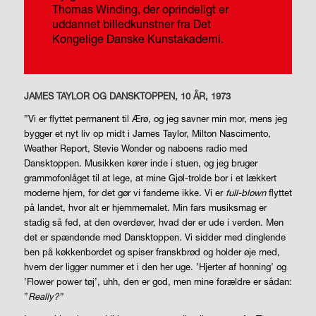
Thomas Winding, der oprindeligt er
uddannet billedkunstner fra Det
Kongelige Danske Kunstakademi.
JAMES TAYLOR OG DANSKTOPPEN, 10 ÅR, 1973
”Vi er flyttet permanent til Ærø, og jeg savner min mor, mens jeg
bygger et nyt liv op midt i James Taylor, Milton Nascimento,
Weather Report, Stevie Wonder og naboens radio med
Dansktoppen. Musikken kører inde i stuen, og jeg bruger
grammofonlåget til at lege, at mine Gjøl-trolde bor i et lækkert
moderne hjem, for det gør vi fandeme ikke. Vi er
full-blown
flyttet
på landet, hvor alt er hjemmemalet. Min fars musiksmag er
stadig så fed, at den overdøver, hvad der er ude i verden. Men
det er spændende med Dansktoppen. Vi sidder med dinglende
ben på køkkenbordet og spiser franskbrød og holder øje med,
hvem der ligger nummer et i den her uge. ’Hjerter af honning’ og
’Flower power tøj’, uhh, den er god, men mine forældre er sådan:
”
Really?”