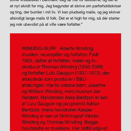
et nyt skridt for mig. Jeg begynder at skrive om parforholdskriser
og ting, der bumler i mit liv. Vi kan pludselig maile, og jeg skriver
afsindigt lange mails til folk. Det er et
high
for mig, så dér starter
jeg nok ubevidst på at ville være forfatter.”
WINDING-SURF
Alberte Winding,
musiker, skuespiller og forfatter. Født
1963, datter af forfatter, maler og tv-
producer Thomas Winding (1936-2008)
og forfatter Lulu Gauguin (1937-1972), der
arbejdede som producer i B&U-
afdelingen. Har to voksne børn, Josefine
og William Winding, med musiker Jan
Rørdam. Halvbroren Aske Bentzon er søn
af Lulu Gauguin og jazzpianist Adrian
Bentzon, mens halvbroren Kasper
Winding er søn af filmfotograf Vibeke
Winding og Thomas Winding. Begge
halvbrødre er musikere.
Har hidtil udgivet