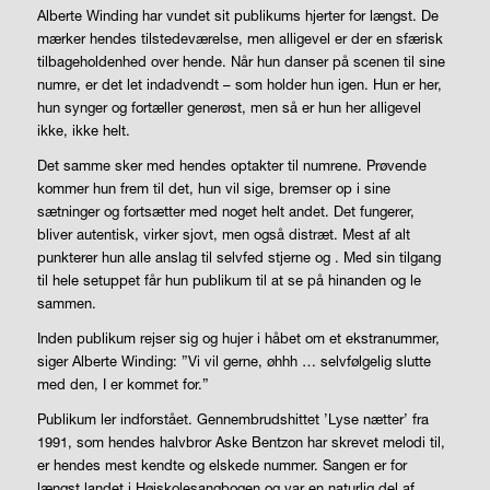
Alberte Winding har vundet sit publikums hjerter for længst. De
mærker hendes tilstedeværelse, men alligevel er der en sfærisk
tilbageholdenhed over hende. Når hun danser på scenen til sine
numre, er det let indadvendt – som holder hun igen. Hun er her,
hun synger og fortæller generøst, men så er hun her alligevel
ikke, ikke helt.
Det samme sker med hendes optakter til numrene. Prøvende
kommer hun frem til det, hun vil sige, bremser op i sine
sætninger og fortsætter med noget helt andet. Det fungerer,
bliver autentisk, virker sjovt, men også distræt. Mest af alt
punkterer hun alle anslag til selvfed stjerne og . Med sin tilgang
til hele setuppet får hun publikum til at se på hinanden og le
sammen.
Inden publikum rejser sig og hujer i håbet om et ekstranummer,
siger Alberte Winding: ”Vi vil gerne, øhhh … selvfølgelig slutte
med den, I er kommet for.”
Publikum ler indforstået. Gennembrudshittet ’Lyse nætter’ fra
1991, som hendes halvbror Aske Bentzon har skrevet melodi til,
er hendes mest kendte og elskede nummer. Sangen er for
længst landet i Højskolesangbogen og var en naturlig del af