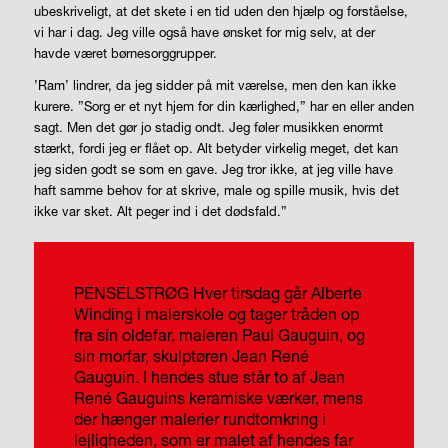
ubeskriveligt, at det skete i en tid uden den hjælp og forståelse,
vi har i dag. Jeg ville også have ønsket for mig selv, at der
havde været børnesorggrupper.
’Ram’ lindrer, da jeg sidder på mit værelse, men den kan ikke
kurere. ”Sorg er et nyt hjem for din kærlighed,” har en eller anden
sagt. Men det gør jo stadig ondt. Jeg føler musikken enormt
stærkt, fordi jeg er flået op. Alt betyder virkelig meget, det kan
jeg siden godt se som en gave. Jeg tror ikke, at jeg ville have
haft samme behov for at skrive, male og spille musik, hvis det
ikke var sket. Alt peger ind i det dødsfald.”
PENSELSTRØG
Hver tirsdag går Alberte
Winding i malerskole og tager tråden op
fra sin oldefar, maleren Paul Gauguin, og
sin morfar, skulptøren Jean René
Gauguin. I hendes stue står to af Jean
René Gauguins keramiske værker, mens
der hænger malerier rundtomkring i
lejligheden, som er malet af hendes far