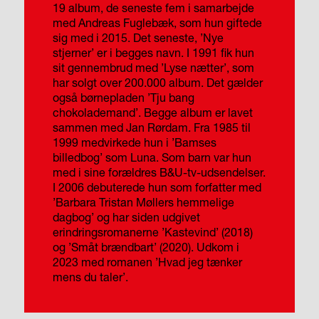
19 album, de seneste fem i samarbejde
med Andreas Fuglebæk, som hun giftede
sig med i 2015. Det seneste, ’Nye
stjerner’ er i begges navn. I 1991 fik hun
sit gennembrud med ’Lyse nætter’, som
har solgt over 200.000 album. Det gælder
også børnepladen ’Tju bang
chokolademand’. Begge album er lavet
sammen med Jan Rørdam. Fra 1985 til
1999 medvirkede hun i ’Bamses
billedbog’ som Luna. Som barn var hun
med i sine forældres B&U-tv-udsendelser.
I 2006 debuterede hun som forfatter med
’Barbara Tristan Møllers hemmelige
dagbog’ og har siden udgivet
erindringsromanerne ’Kastevind’ (2018)
og ’Småt brændbart’ (2020). Udkom i
2023 med romanen ’Hvad jeg tænker
mens du taler’.