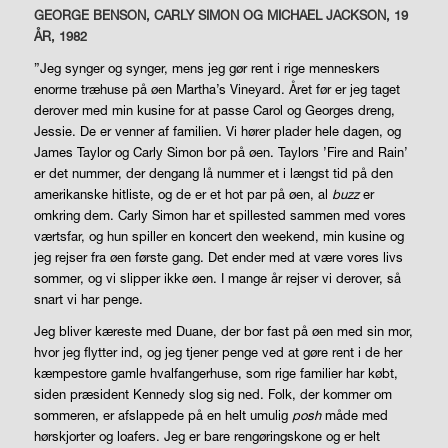
GEORGE BENSON, CARLY SIMON OG MICHAEL JACKSON, 19
ÅR, 1982
”Jeg synger og synger, mens jeg gør rent i rige menneskers
enorme træhuse på øen Martha’s Vineyard. Året før er jeg taget
derover med min kusine for at passe Carol og Georges dreng,
Jessie. De er venner af familien. Vi hører plader hele dagen, og
James Taylor og Carly Simon bor på øen. Taylors ’Fire and Rain’
er det nummer, der dengang lå nummer et i længst tid på den
amerikanske hitliste, og de er et hot par på øen, al
buzz
er
omkring dem. Carly Simon har et spillested sammen med vores
værtsfar, og hun spiller en koncert den weekend, min kusine og
jeg rejser fra øen første gang. Det ender med at være vores livs
sommer, og vi slipper ikke øen. I mange år rejser vi derover, så
snart vi har penge.
Jeg bliver kæreste med Duane, der bor fast på øen med sin mor,
hvor jeg flytter ind, og jeg tjener penge ved at gøre rent i de her
kæmpestore gamle hvalfangerhuse, som rige familier har købt,
siden præsident Kennedy slog sig ned. Folk, der kommer om
sommeren, er afslappede på en helt umulig
posh
måde med
hørskjorter og loafers. Jeg er bare rengøringskone og er helt