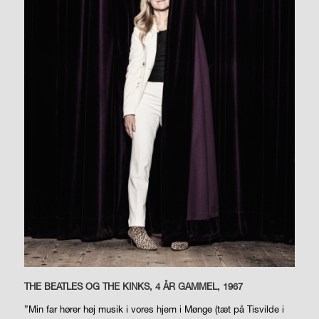
THE BEATLES OG THE KINKS, 4 ÅR GAMMEL, 1967
”Min far hører høj musik i vores hjem i Mønge (tæt på Tisvilde i