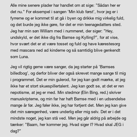
Alle mine senere plader har handlet om at sige: ”Sådan her er
det nu.” For eksempel i sangen ’Min klub først’, hvor jeg er i
fyrrerne og er kommet til at gå i byen og drikke mig virkelig fuld,
og det burde jeg ikke gøre, for det er min teenagedatters sted.
Jeg har min søn William med i nummeret, der siger: ”Hey,
undskyld, er det ikke dig fra Bamse og Kylling?”, for at vise,
hvor svært det er at være tosset og fuld og have kærestesorg
med mascara ned ad kinderne og så samtidig blive genkendt
som Luna.
Jeg vil rigtig gerne være sanger, da jeg starter på ’Bamses
billedbog’, og derfor bliver der også skrevet mange sange til mig
i programmet. Det er min gulerod, for jeg kan godt mærke, at jeg
ikke har et stort skuespillertalent. Jeg kan godt se, at det er ren
nepotisme, at jeg er med. Min stedmor (Elin Bing, red.) skriver
manuskripterne, og min far har haft Bamse med i en udsendelse
mange år før. Jeg føler ikke, jeg har fortjent det. Men jeg kan give
det min særegenhed, være underlig eller mig selv. Det er i det
mindste noget, jeg kan stå ved. Men jeg går aldrig på arbejde og
tænker: ”
Baam
, her kommer jeg. Hvad siger I? Hvad skal JEG i
dag?”