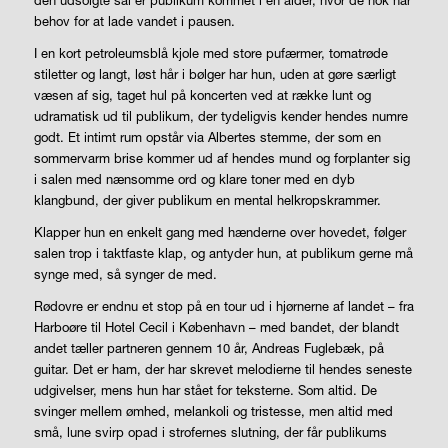
den udsolgte sal er publikum kommet i en alder, hvor de nok har
behov for at lade vandet i pausen.
I en kort petroleumsblå kjole med store pufærmer, tomatrøde
stiletter og langt, løst hår i bølger har hun, uden at gøre særligt
væsen af sig, taget hul på koncerten ved at række lunt og
udramatisk ud til publikum, der tydeligvis kender hendes numre
godt. Et intimt rum opstår via Albertes stemme, der som en
sommervarm brise kommer ud af hendes mund og forplanter sig
i salen med nænsomme ord og klare toner med en dyb
klangbund, der giver publikum en mental helkropskrammer.
Klapper hun en enkelt gang med hænderne over hovedet, følger
salen trop i taktfaste klap, og antyder hun, at publikum gerne må
synge med, så synger de med.
Rødovre er endnu et stop på en tour ud i hjørnerne af landet – fra
Harboøre til Hotel Cecil i København – med bandet, der blandt
andet tæller partneren gennem 10 år, Andreas Fuglebæk, på
guitar. Det er ham, der har skrevet melodierne til hendes seneste
udgivelser, mens hun har stået for teksterne. Som altid. De
svinger mellem ømhed, melankoli og tristesse, men altid med
små, lune svirp opad i strofernes slutning, der får publikums