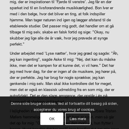
mig, der er inspirationen til ’Fjerde til venstre’. Jeg får en dør
sparket ind til en livsforandrende musikkærlighed. Bon Iver er
med i den bølge, hvor det bliver en ting, at folk indspiller
hjemme. Man tager naturen ind igen og lægger afstand til de
etablerede studier. Det passer mig godt, det handler om at gå
tilbage til mig selv, skabe en falsk fortid og sige: ”Okay, nu
skubber jeg lige alle de år væk, hvor jeg prøvede at synge
perfekt.”
Under arbejdet med ’Lyse nætter’, hvor jeg græd og sagde: ”Åh,
jeg kan ingenting”, sagde Aske til mig: ”Nej, det kan du måske
ikke, men det er kampen for at kunne det, vi vil høre.” Det har
jeg med hver dag, for der er ingen af de musikere, jeg hører på,
der er perfekte. Jeg har brug for nogle sprækker, jeg kan
genkende i mig selv. Man skal ikke kontrollere det for meget,
men det er også en klassisk udmelding fra en som mig, der er
autodidakt. Det er den slags arrogance, der opstår i én på
baggrund af ekstrem usikkerhed.
Denne side bruger cookies. Ved at fortsætte dit besøg på siden,
accepterer du vores brug af cookies.
I lejligheden skriver jeg også ungdomsromanen ’Barbara Tristan
Møllers hemmelige dagbog’, hvor alt bare er sjovt, men så går
OK
Læs mere
det op for mig: ”Okay hvad så med den mor? Ja, hun flytter i
bogen. Hvad handler det her om?” Igen handler det om min egen