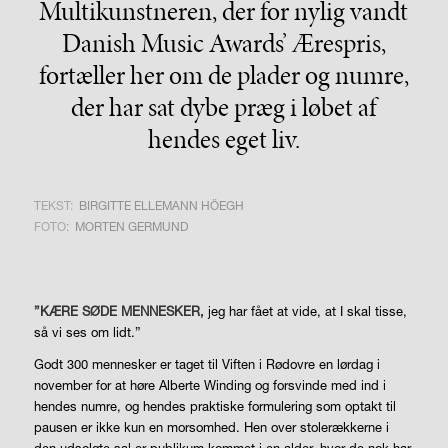
Multikunstneren, der for nylig vandt
Danish Music Awards’ Ærespris,
fortæller her om de plader og numre,
der har sat dybe præg i løbet af
hendes eget liv.
TEKST:
BIRGITTE ELLEMANN HÖEGH
FOTO:
MORTEN GERMUND
”KÆRE SØDE MENNESKER,
jeg har fået at vide, at I skal tisse,
så vi ses om lidt.”
Godt 300 mennesker er taget til Viften i Rødovre en lørdag i
november for at høre Alberte Winding og forsvinde med ind i
hendes numre, og hendes praktiske formulering som optakt til
pausen er ikke kun en morsomhed. Hen over stolerækkerne i