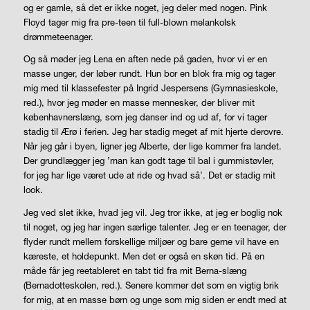
og er gamle, så det er ikke noget, jeg deler med nogen. Pink
Floyd tager mig fra
pre-teen
til
full-blown
melankolsk
drømmeteenager.
Og så møder jeg Lena en aften nede på gaden, hvor vi er en
masse unger, der løber rundt. Hun bor en blok fra mig og tager
mig med til klassefester på Ingrid Jespersens (Gymnasieskole,
red.), hvor jeg møder en masse mennesker, der bliver mit
københavnerslæng, som jeg danser ind og ud af, for vi tager
stadig til Ærø i ferien. Jeg har stadig meget af mit hjerte derovre.
Når jeg går i byen, ligner jeg Alberte, der lige kommer fra landet.
Der grundlægger jeg ’man kan godt tage til bal i gummistøvler,
for jeg har lige været ude at ride og hvad så’. Det er stadig mit
look.
Jeg ved slet ikke, hvad jeg vil. Jeg tror ikke, at jeg er boglig nok
til noget, og jeg har ingen særlige talenter. Jeg er en teenager, der
flyder rundt mellem forskellige miljøer og bare gerne vil have en
kæreste, et holdepunkt. Men det er også en skøn tid. På en
måde får jeg reetableret en tabt tid fra mit Berna-slæng
(Bernadotteskolen, red.). Senere kommer det som en vigtig brik
for mig, at en masse børn og unge som mig siden er endt med at