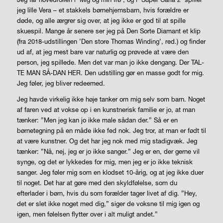
jeg lille Vera – et stakkels børnehjemsbarn, hvis forældre er
døde, og alle ærgrer sig over, at jeg ikke er god til at spille
skuespil. Mange år senere ser jeg på Den Sorte Diamant et klip
(fra 2018-udstillingen ’Den store Thomas Winding’, red.) og finder
ud af, at jeg mest bare var naturlig og prøvede at
være
den
person, jeg spillede. Men det var man jo ikke dengang. Der TAL-
TE MAN SÅ-DAN HER. Den udstilling gør en masse godt for mig.
Jeg føler, jeg bliver
redeemed
.
Jeg havde virkelig ikke høje tanker om mig selv som barn. Noget
af faren ved at vokse op i en kunstnerisk familie er jo, at man
tænker: ”Men jeg kan jo ikke male sådan der.” Så er en
børnetegning på en måde ikke fed nok. Jeg tror, at man er født til
at være kunstner. Og det har jeg nok med mig stadigvæk. Jeg
tænker: ”Nå, nej, jeg er jo ikke sanger.” Jeg er en, der gerne vil
synge, og det er lykkedes for mig, men jeg er jo ikke teknisk
sanger. Jeg føler mig som en klodset 10-årig, og at jeg ikke duer
til noget. Det har at gøre med den skyldfølelse, som du
efterlader i børn, hvis du som forælder tager livet af dig. ”Hey,
det er slet ikke noget med dig,” siger de voksne til mig igen og
igen, men følelsen flytter over i alt muligt andet.”