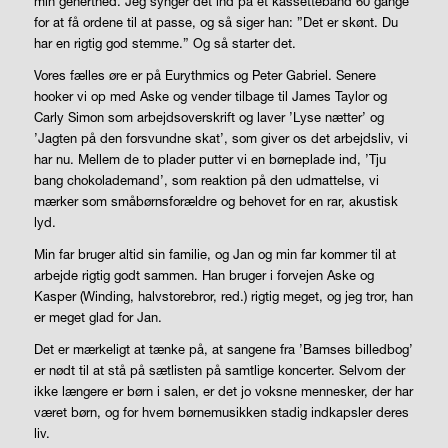
min generthed. Jeg synger det ind på et kassettebånd 60 gange
for at få ordene til at passe, og så siger han: ”Det er skønt. Du
har en rigtig god stemme.” Og så starter det.
Vores fælles øre er på Eurythmics og Peter Gabriel. Senere
hooker vi op med Aske og vender tilbage til James Taylor og
Carly Simon som arbejdsoverskrift og laver ’Lyse nætter’ og
’Jagten på den forsvundne skat’, som giver os det arbejdsliv, vi
har nu. Mellem de to plader putter vi en børneplade ind, ’Tju
bang chokolademand’, som reaktion på den udmattelse, vi
mærker som småbørnsforældre og behovet for en rar, akustisk
lyd.
Min far bruger altid sin familie, og Jan og min far kommer til at
arbejde rigtig godt sammen. Han bruger i forvejen Aske og
Kasper (Winding, halvstorebror, red.) rigtig meget, og jeg tror, han
er meget glad for Jan.
Det er mærkeligt at tænke på, at sangene fra ’Bamses billedbog’
er nødt til at stå på sætlisten på samtlige koncerter. Selvom der
ikke længere er børn i salen, er det jo voksne mennesker, der har
været børn, og for hvem børnemusikken stadig indkapsler deres
liv.