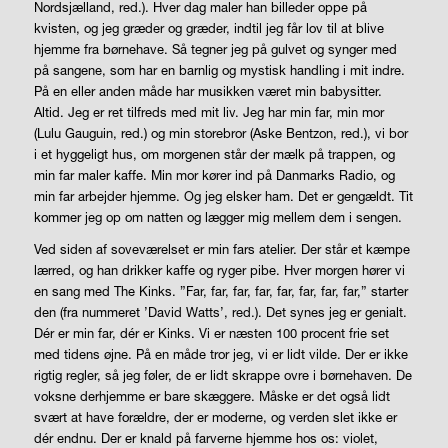
Nordsjælland, red.). Hver dag maler han billeder oppe på
kvisten, og jeg græder og græder, indtil jeg får lov til at blive
hjemme fra børnehave. Så tegner jeg på gulvet og synger med
på sangene, som har en barnlig og mystisk handling i mit indre.
På en eller anden måde har musikken været min babysitter.
Altid. Jeg er ret tilfreds med mit liv. Jeg har min far, min mor
(Lulu Gauguin, red.) og min storebror (Aske Bentzon, red.), vi bor
i et hyggeligt hus, om morgenen står der mælk på trappen, og
min far maler kaffe. Min mor kører ind på Danmarks Radio, og
min far arbejder hjemme. Og jeg elsker ham. Det er gengældt. Tit
kommer jeg op om natten og lægger mig mellem dem i sengen.
Ved siden af soveværelset er min fars atelier. Der står et kæmpe
lærred, og han drikker kaffe og ryger pibe. Hver morgen hører vi
en sang med The Kinks. ”Far, far, far, far, far, far, far, far,” starter
den (fra nummeret ’David Watts’, red.). Det synes jeg er genialt.
Dér er min far, dér er Kinks. Vi er næsten 100 procent frie set
med tidens øjne. På en måde tror jeg, vi er lidt vilde. Der er ikke
rigtig regler, så jeg føler, de er lidt skrappe ovre i børnehaven. De
voksne derhjemme er bare skæggere. Måske er det også lidt
svært at have forældre, der er moderne, og verden slet ikke er
dér endnu. Der er knald på farverne hjemme hos os: violet,