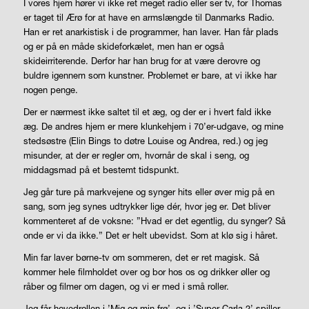
I vores hjem hører vi ikke ret meget radio eller ser tv, for Thomas
er taget til Ærø for at have en armslængde til Danmarks Radio.
Han er ret anarkistisk i de programmer, han laver. Han får plads
og er på en måde skideforkælet, men han er også
skideirriterende. Derfor har han brug for at være derovre og
buldre igennem som kunstner. Problemet er bare, at vi ikke har
nogen penge.
Der er nærmest ikke saltet til et æg, og der er i hvert fald ikke
æg. De andres hjem er mere klunkehjem i 70’er-udgave, og mine
stedsøstre (Elin Bings to døtre Louise og Andrea, red.) og jeg
misunder, at der er regler om, hvornår de skal i seng, og
middagsmad på et bestemt tidspunkt.
Jeg går ture på markvejene og synger hits eller øver mig på en
sang, som jeg synes udtrykker lige dér, hvor jeg er. Det bliver
kommenteret af de voksne: ”Hvad er det egentlig, du synger? Så
onde er vi da ikke.” Det er helt ubevidst. Som at klø sig i håret.
Min far laver børne-tv om sommeren, det er ret magisk. Så
kommer hele filmholdet over og bor hos os og drikker øller og
råber og filmer om dagen, og vi er med i små roller.
Jeg får hovedrollen i ’Mig og min frø’, og i ’Super Carla 2’ spiller