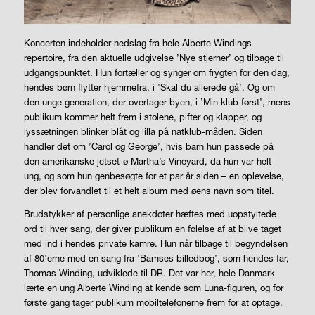
Koncerten indeholder nedslag fra hele Alberte Windings
repertoire, fra den aktuelle udgivelse ’Nye stjerner’ og tilbage til
udgangspunktet. Hun fortæller og synger om frygten for den dag,
hendes børn flytter hjemmefra, i ’Skal du allerede gå’. Og om
den unge generation, der overtager byen, i ’Min klub først’, mens
publikum kommer helt frem i stolene, pifter og klapper, og
lyssætningen blinker blåt og lilla på natklub-måden. Siden
handler det om ’Carol og George’, hvis barn hun passede på
den amerikanske jetset-ø Martha’s Vineyard, da hun var helt
ung, og som hun genbesøgte for et par år siden – en oplevelse,
der blev forvandlet til et helt album med øens navn som titel.
Brudstykker af personlige anekdoter hæftes med uopstyltede
ord til hver sang, der giver publikum en følelse af at blive taget
med ind i hendes private kamre. Hun når tilbage til begyndelsen
af 80’erne med en sang fra ’Bamses billedbog’, som hendes far,
Thomas Winding, udviklede til DR. Det var her, hele Danmark
lærte en ung Alberte Winding at kende som Luna-figuren, og for
første gang tager publikum mobiltelefonerne frem for at optage.