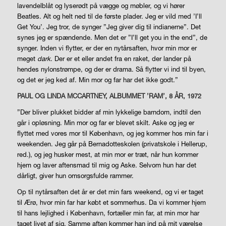
lavendelblåt og lyserødt på vægge og møbler, og vi hører
Beatles. Alt og helt ned til de første plader. Jeg er vild med ’I’ll
Get You’. Jeg tror, de synger ”Jeg giver dig til indianerne”. Det
synes jeg er spændende. Men det er ”I’ll get you in the end”, de
synger. Inden vi flytter, er der en nytårsaften, hvor min mor er
meget
dark
. Der er et eller andet fra en raket, der lander på
hendes nylonstrømpe, og der er drama. Så flytter vi ind til byen,
og det er jeg ked af. Min mor og far har det ikke godt.”
PAUL OG LINDA MCCARTNEY, ALBUMMET ’RAM’, 8 ÅR, 1972
”Der bliver plukket bidder af min lykkelige barndom, indtil den
går i opløsning. Min mor og far er blevet skilt. Aske og jeg er
flyttet med vores mor til København, og jeg kommer hos min far i
weekenden. Jeg går på Bernadotteskolen (privatskole i Hellerup,
red.), og jeg husker mest, at min mor er træt, når hun kommer
hjem og laver aftensmad til mig og Aske. Selvom hun har det
dårligt, giver hun omsorgsfulde rammer.
Op til nytårsaften det år er det min fars weekend, og vi er taget
til Ærø, hvor min far har købt et sommerhus. Da vi kommer hjem
til hans lejlighed i København, fortæller min far, at min mor har
taget livet af sig. Samme aften kommer han ind på mit værelse