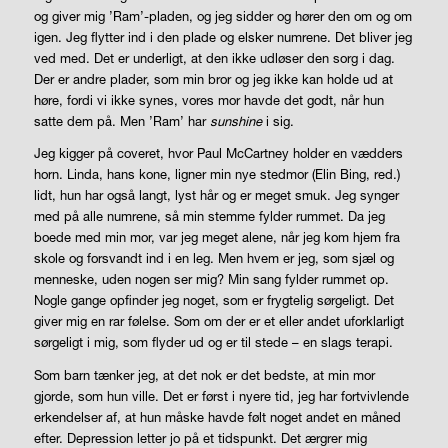
og giver mig ’Ram’-pladen, og jeg sidder og hører den om og om
igen. Jeg flytter ind i den plade og elsker numrene. Det bliver jeg
ved med. Det er underligt, at den ikke udløser den sorg i dag.
Der er andre plader, som min bror og jeg ikke kan holde ud at
høre, fordi vi ikke synes, vores mor havde det godt, når hun
satte dem på. Men ’Ram’ har
sunshine
i sig.
Jeg kigger på coveret, hvor Paul McCartney holder en vædders
horn. Linda, hans kone, ligner min nye stedmor (Elin Bing, red.)
lidt, hun har også langt, lyst hår og er meget smuk. Jeg synger
med på alle numrene, så min stemme fylder rummet. Da jeg
boede med min mor, var jeg meget alene, når jeg kom hjem fra
skole og forsvandt ind i en leg. Men hvem er jeg, som sjæl og
menneske, uden nogen ser mig? Min sang fylder rummet op.
Nogle gange opfinder jeg noget, som er frygtelig sørgeligt. Det
giver mig en rar følelse. Som om der er et eller andet uforklarligt
sørgeligt i mig, som flyder ud og er til stede – en slags terapi.
Som barn tænker jeg, at det nok er det bedste, at min mor
gjorde, som hun ville. Det er først i nyere tid, jeg har fortvivlende
erkendelser af, at hun måske havde følt noget andet en måned
efter. Depression letter jo på et tidspunkt. Det ærgrer mig