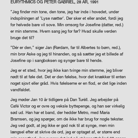
EURYTHMICS OG PETER GABRIEL, 28 ÅR, 1991
”Jeg finder min tone, den tone, jeg har inde i hovedet, under
indspilningen af ’Lyse nætter’. Der sker et eller andet, fordi jeg
for helvede bare vil sove. Min omsorg for Josefine (datter, red.)
er min stemme. Hvem sang jeg for før? Hvad skulle verden
bruge det til?
”Dér er den,” siger Jan (Rørdam, far til Albertes to børn, red.),
min bror Aske og jeg til hinanden, og så sætter jeg et billede af
Josefine op i sangboksen og synger bare til hende.
Jeg er et sted, hvor jeg ikke kan tvinge min stemme, jeg bliver
nødt til at føle det. Det er den følelse, hvor det knækker til enten
noget sjovt eller gråd. Hvis følelserne er en flod, er det lige inden
vandfaldet.
Jeg møder Jan 10 år tidligere på Dan Turèll. Jeg arbejder på
Café Victor og er ovre og veksle byttepenge, og han ser virkelig
sød ud. Han har et band, der hedder Metro, med Maria
Bramsen, og jeg spørger, om de ikke har brug for nogle tekster.
Jeg ved godt, at jeg ikke er god nok til at synge, men min
længsel efter at skrive de ord, jeg er optaget af, er større end