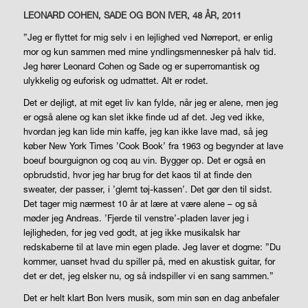
LEONARD COHEN, SADE OG BON IVER, 48 ÅR, 2011
”Jeg er flyttet for mig selv i en lejlighed ved Nørreport, er enlig
mor og kun sammen med mine yndlingsmennesker på halv tid.
Jeg hører Leonard Cohen og Sade og er superromantisk og
ulykkelig og euforisk og udmattet. Alt er rodet.
Det er dejligt, at mit eget liv kan fylde, når jeg er alene, men jeg
er også alene og kan slet ikke finde ud af det. Jeg ved ikke,
hvordan jeg kan lide min kaffe, jeg kan ikke lave mad, så jeg
køber New York Times ’Cook Book’ fra 1963 og begynder at lave
boeuf bourguignon og coq au vin. Bygger op. Det er også en
opbrudstid, hvor jeg har brug for det kaos til at finde den
sweater, der passer, i ’glemt tøj-kassen’. Det gør den til sidst.
Det tager mig nærmest 10 år at lære at være alene – og så
møder jeg Andreas. ’Fjerde til venstre’-pladen laver jeg i
lejligheden, for jeg ved godt, at jeg ikke musikalsk har
redskaberne til at lave min egen plade. Jeg laver et dogme: ”Du
kommer, uanset hvad du spiller på, med en akustisk guitar, for
det er det, jeg elsker nu, og så indspiller vi en sang sammen.”
Det er helt klart Bon Ivers musik, som min søn en dag anbefaler