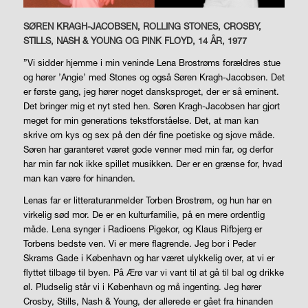
SØREN KRAGH-JACOBSEN, ROLLING STONES, CROSBY,
STILLS, NASH & YOUNG OG PINK FLOYD, 14 ÅR, 1977
”Vi sidder hjemme i min veninde Lena Brostrøms forældres stue
og hører ’Angie’ med Stones og også Søren Kragh-Jacobsen. Det
er første gang, jeg hører noget dansksproget, der er så eminent.
Det bringer mig et nyt sted hen. Søren Kragh-Jacobsen har gjort
meget for min generations tekstforståelse. Det, at man kan
skrive om kys og sex på den dér fine poetiske og sjove måde.
Søren har garanteret været gode venner med min far, og derfor
har min far nok ikke spillet musikken. Der er en grænse for, hvad
man kan være for hinanden.
Lenas far er litteraturanmelder Torben Brostrøm, og hun har en
virkelig sød mor. De er en kulturfamilie, på en mere ordentlig
måde. Lena synger i Radioens Pigekor, og Klaus Rifbjerg er
Torbens bedste ven. Vi er mere flagrende. Jeg bor i Peder
Skrams Gade i København og har været ulykkelig over, at vi er
flyttet tilbage til byen. På Ærø var vi vant til at gå til bal og drikke
øl. Pludselig står vi i København og må ingenting. Jeg hører
Crosby, Stills, Nash & Young, der allerede er gået fra hinanden