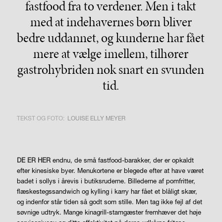
fastfood fra to verdener. Men i takt
med at indehavernes børn bliver
bedre uddannet, og kunderne har fået
mere at vælge imellem, tilhører
gastrohybriden nok snart en svunden
tid.
TEKST OG FOTO:
LOUISE ELLY MEYER
DE ER HER
endnu, de små fastfood-barakker, der er opkaldt
efter kinesiske byer. Menukortene er blegede efter at have været
badet i sollys i årevis i butiksruderne. Billederne af pomfritter,
flæskestegssandwich og kylling i karry har fået et blåligt skær,
og indenfor står tiden så godt som stille. Men tag ikke fejl af det
søvnige udtryk. Mange kinagrill-stamgæster fremhæver det høje