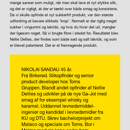
mange sanser som muligt, når man skal lave et nyt stykke slik,
og det er vigtigt, at der er tænkt over både smag og konsistens.
Da vi skulle opfinde et nyt sukkerfrit produkt, var den største
udfordring at bevare slikkets ’krop’. Normalt er der rigtig meget
sukker i vingummi og lakrids, og hvis du hiver det ud, mangler
der ligesom noget. Så vi brugte fibre i stedet for. Resultatet blev
Nellie Dellies, der findes som både sød og salt lakrids, og som
er blevet patenteret. Det er et fremragende produkt.
NIKOLAI SANDAU
45 år.
Fra Birkerød. Slikopfinder og senior
product developer hos Toms
Gruppen. Blandt andet opfinder af Nellie
Dellies og udvikler på de nye Ga-Jol med
smag af for eksempel whisky og
karamel. Uddannet levnedsmiddel­
ingeniør og kandidat i levnedsmidler fra
KU og DTU. Skrev bachelorprojekt om
Malaco og speciale om Toms. Bor i