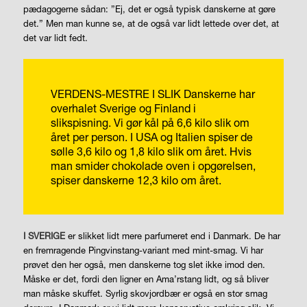
pædagogerne sådan: ”Ej, det er også typisk danskerne at gøre
det.” Men man kunne se, at de også var lidt lettede over det, at
det var lidt fedt.
VERDENS-MESTRE I SLIK
Danskerne har
overhalet Sverige og Finland i
slikspisning. Vi gør kål på 6,6 kilo slik om
året per person. I USA og Italien spiser de
sølle 3,6 kilo og 1,8 kilo slik om året. Hvis
man smider chokolade oven i opgørelsen,
spiser danskerne 12,3 kilo om året.
I SVERIGE
er slikket lidt mere parfumeret end i Danmark. De har
en fremragende Pingvinstang-variant med mint-smag. Vi har
prøvet den her også, men danskerne tog slet ikke imod den.
Måske er det, fordi den ligner en Ama’rstang lidt, og så bliver
man måske skuffet. Syrlig skovjordbær er også en stor smag