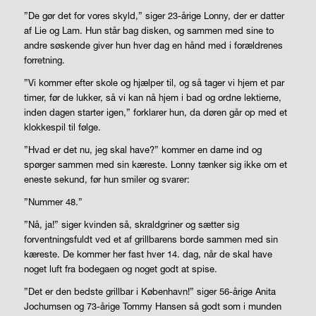
”De gør det for vores skyld,” siger 23-årige Lonny, der er datter
af Lie og Lam. Hun står bag disken, og sammen med sine to
andre søskende giver hun hver dag en hånd med i forældrenes
forretning.
”Vi kommer efter skole og hjælper til, og så tager vi hjem et par
timer, før de lukker, så vi kan nå hjem i bad og ordne lektierne,
inden dagen starter igen,” forklarer hun, da døren går op med et
klokkespil til følge.
”Hvad er det nu, jeg skal have?” kommer en dame ind og
spørger sammen med sin kæreste. Lonny tænker sig ikke om et
eneste sekund, før hun smiler og svarer:
”Nummer 48.”
”Nå, ja!” siger kvinden så, skraldgriner og sætter sig
forventningsfuldt ved et af grillbarens borde sammen med sin
kæreste. De kommer her fast hver 14. dag, når de skal have
noget luft fra bodegaen og noget godt at spise.
”Det er den bedste grillbar i København!” siger 56-årige Anita
Jochumsen og 73-årige Tommy Hansen så godt som i munden