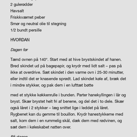
2 gulerødder
Havsalt
Friskkværnet peber
Smør og neutral olie til stegning
1/2 bundt persille
HVORDAN
Dagen før
Tænd ovnen på 140°. Start med at hive brystskindet af hanen.
Bred skindet ud på bagepapir, og krydr med lidt salt – pas på
ikke at overdrive. Sæt skindet i den varme ovn i 25-30 minutter,
eller indtil det er knasende sprødt. Lad skindet køle af, bræk det
i mindre stykker, og pak dem i en lufttæt bøtte
med et stykke køkkenrulle i bunden. Parter hanekyllingen i lår og
bryst. Skær brystet helt fri af benene, og del det i to dele. Skær
også låret i 2 stykker – læg snittet lige i leddet på låret.
Rygbenet kan du gemme til bouillon. Krydr hanestykkerne med
salt, kom dem i en rummelig skål, dæk dem med rødvinen, og
sæt dem i køleskabet natten over.
På dagen