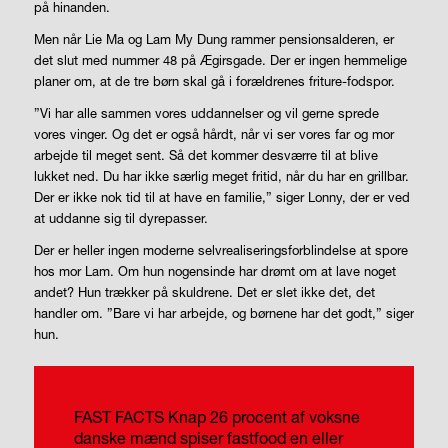
på hinanden.
Men når Lie Ma og Lam My Dung rammer pensionsalderen, er
det slut med nummer 48 på Ægirsgade. Der er ingen hemmelige
planer om, at de tre børn skal gå i forældrenes friture-fodspor.
”Vi har alle sammen vores uddannelser og vil gerne sprede
vores vinger. Og det er også hårdt, når vi ser vores far og mor
arbejde til meget sent. Så det kommer desværre til at blive
lukket ned. Du har ikke særlig meget fritid, når du har en grillbar.
Der er ikke nok tid til at have en familie,” siger Lonny, der er ved
at uddanne sig til dyrepasser.
Der er heller ingen moderne selvrealiseringsforblindelse at spore
hos mor Lam. Om hun nogensinde har drømt om at lave noget
andet? Hun trækker på skuldrene. Det er slet ikke det, det
handler om. ”Bare vi har arbejde, og børnene har det godt,” siger
hun.
FAST FACTS
Knap 26 procent af voksne
danske mænd spiser fastfood en eller