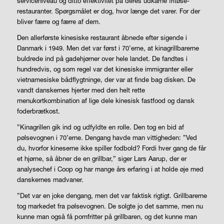
serviceniveau og ditto effektivitet på deres udkårne fritøse-
restauranter. Spørgsmålet er dog, hvor længe det varer. For der
bliver færre og færre af dem.
Den allerførste kinesiske restaurant åbnede efter sigende i
Danmark i 1949. Men det var først i 70’erne, at kinagrillbarerne
buldrede ind på gadehjørner over hele landet. De fandtes i
hundredvis, og som regel var det kinesiske immigranter eller
vietnamesiske bådflygtninge, der var at finde bag disken. De
vandt danskernes hjerter med den helt rette
menukortkombination af lige dele kinesisk fastfood og dansk
foderbrætkost.
”Kinagrillen gik ind og udfyldte en rolle. Den tog en bid af
pølsevognen i 70’erne. Dengang havde man vittigheden: ”Ved
du, hvorfor kineserne ikke spiller fodbold? Fordi hver gang de får
et hjørne, så åbner de en grillbar,” siger Lars Aarup, der er
analysechef i Coop og har mange års erfaring i at holde øje med
danskernes madvaner.
”Det var en joke dengang, men det var faktisk rigtigt. Grillbarerne
tog markedet fra pølsevognen. De solgte jo det samme, men nu
kunne man også få pomfritter på grillbaren, og det kunne man