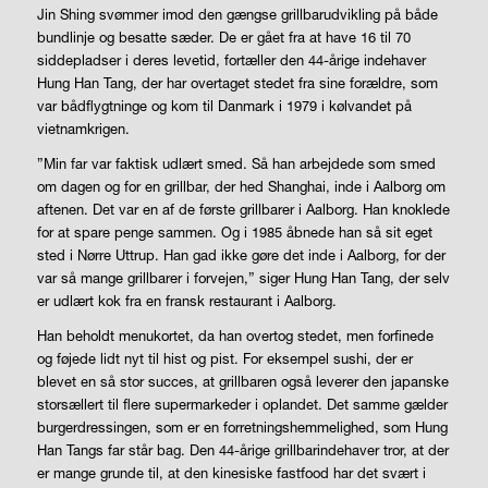
Jin Shing svømmer imod den gængse grillbarudvikling på både
bundlinje og besatte sæder. De er gået fra at have 16 til 70
siddepladser i deres levetid, fortæller den 44-årige indehaver
Hung Han Tang, der har overtaget stedet fra sine forældre, som
var bådflygtninge og kom til Danmark i 1979 i kølvandet på
vietnamkrigen.
”Min far var faktisk udlært smed. Så han arbejdede som smed
om dagen og for en grillbar, der hed Shanghai, inde i Aalborg om
aftenen. Det var en af de første grillbarer i Aalborg. Han knoklede
for at spare penge sammen. Og i 1985 åbnede han så sit eget
sted i Nørre Uttrup. Han gad ikke gøre det inde i Aalborg, for der
var så mange grillbarer i forvejen,” siger Hung Han Tang, der selv
er udlært kok fra en fransk restaurant i Aalborg.
Han beholdt menukortet, da han overtog stedet, men forfinede
og føjede lidt nyt til hist og pist. For eksempel sushi, der er
blevet en så stor succes, at grillbaren også leverer den japanske
storsællert til flere supermarkeder i oplandet. Det samme gælder
burgerdressingen, som er en forretningshemmelighed, som Hung
Han Tangs far står bag. Den 44-årige grillbarindehaver tror, at der
er mange grunde til, at den kinesiske fastfood har det svært i