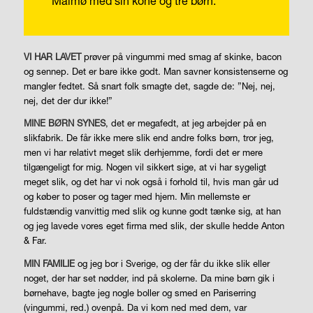
Malmø med sin kone og tre børn.
VI HAR LAVET
prøver på vingummi med smag af skinke, bacon
og sennep. Det er bare ikke godt. Man savner konsistenserne og
mangler fedtet. Så snart folk smagte det, sagde de: ”Nej, nej,
nej, det der dur ikke!”
MINE BØRN SYNES
, det er megafedt, at jeg arbejder på en
slikfabrik. De får ikke mere slik end andre folks børn, tror jeg,
men vi har relativt meget slik derhjemme, fordi det er mere
tilgængeligt for mig. Nogen vil sikkert sige, at vi har sygeligt
meget slik, og det har vi nok også i forhold til, hvis man går ud
og køber to poser og tager med hjem. Min mellemste er
fuldstændig vanvittig med slik og kunne godt tænke sig, at han
og jeg lavede vores eget firma med slik, der skulle hedde Anton
& Far.
MIN FAMILIE
og jeg bor i Sverige, og der får du ikke slik eller
noget, der har set nødder, ind på skolerne. Da mine børn gik i
børnehave, bagte jeg nogle boller og smed en Pariserring
(vingummi, red.) ovenpå. Da vi kom ned med dem, var