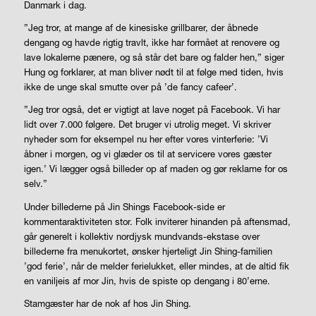
Danmark i dag.
”Jeg tror, at mange af de kinesiske grillbarer, der åbnede
dengang og havde rigtig travlt, ikke har formået at renovere og
lave lokalerne pænere, og så står det bare og falder hen,” siger
Hung og forklarer, at man bliver nødt til at følge med tiden, hvis
ikke de unge skal smutte over på ’de fancy cafeer’.
”Jeg tror også, det er vigtigt at lave noget på Facebook. Vi har
lidt over 7.000 følgere. Det bruger vi utrolig meget. Vi skriver
nyheder som for eksempel nu her efter vores vinterferie: ’Vi
åbner i morgen, og vi glæder os til at servicere vores gæster
igen.’ Vi lægger også billeder op af maden og gør reklame for os
selv.”
Under billederne på Jin Shings Facebook-side er
kommentaraktiviteten stor. Folk inviterer hinanden på aftensmad,
går generelt i kollektiv nordjysk mundvands-ekstase over
billederne fra menukortet, ønsker hjerteligt Jin Shing-familien
’god ferie’, når de melder ferielukket, eller mindes, at de altid fik
en vaniljeis af mor Jin, hvis de spiste op dengang i 80’erne.
Stamgæster har de nok af hos Jin Shing.