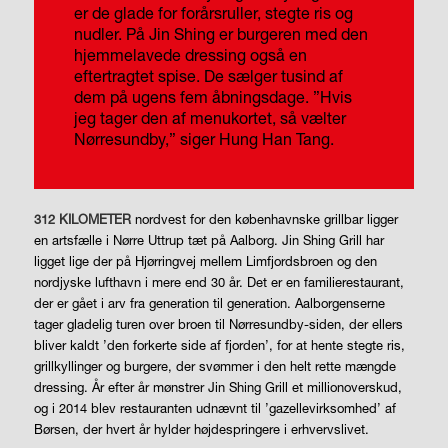
er de glade for forårsruller, stegte ris og
nudler. På Jin Shing er burgeren med den
hjemmelavede dressing også en
eftertragtet spise. De sælger tusind af
dem på ugens fem åbningsdage. ”Hvis
jeg tager den af menukortet, så vælter
Nørresundby,” siger Hung Han Tang.
312
KILOMETER
nordvest for den københavnske grillbar ligger
en artsfælle i Nørre Uttrup tæt på Aalborg. Jin Shing Grill har
ligget lige der på Hjørringvej mellem Limfjordsbroen og den
nordjyske lufthavn i mere end 30 år. Det er en familierestaurant,
der er gået i arv fra generation til generation. Aalborgenserne
tager gladelig turen over broen til Nørresundby-siden, der ellers
bliver kaldt ’den forkerte side af fjorden’, for at hente stegte ris,
grillkyllinger og burgere, der svømmer i den helt rette mængde
dressing. År efter år mønstrer Jin Shing Grill et millionoverskud,
og i 2014 blev restauranten udnævnt til ’gazellevirksomhed’ af
Børsen, der hvert år hylder højdespringere i erhvervslivet.