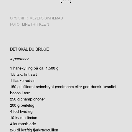
OPSKRIFT:
MEYERS SIMREMAD
FOTO:
LINE THIT KLEIN
DET SKAL DU BRUGE
4 personer
1 hanekylling på ca. 1.500 g
1,5 tsk. fint salt
1 flaske rødvin
150 g lufttørret svinebryst (ventreche) eller god dansk tørsaltet
bacon i tern
250 g champignoner
200 g perleløg
4 fed hvidløg
10 kviste timian
4 laurbærblade
2-3 dl kraftig fjerkræbouillon