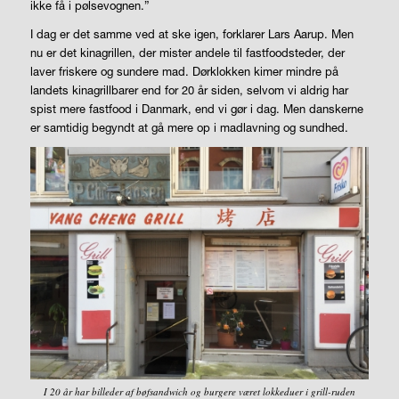
ikke få i pølsevognen.”
I dag er det samme ved at ske igen, forklarer Lars Aarup. Men
nu er det kinagrillen, der mister andele til fastfoodsteder, der
laver friskere og sundere mad. Dørklokken kimer mindre på
landets kinagrillbarer end for 20 år siden, selvom vi aldrig har
spist mere fastfood i Danmark, end vi gør i dag. Men danskerne
er samtidig begyndt at gå mere op i madlavning og sundhed.
I 20 år har billeder af bøfsandwich og burgere været lokkeduer i grill-ruden