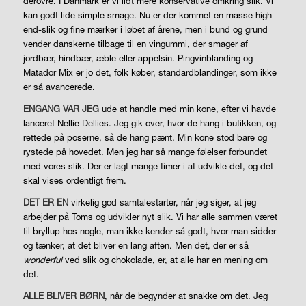
derovre. I Danmark er vi lidt mere konservative omkring slik. Vi
kan godt lide simple smage. Nu er der kommet en masse high
end-slik og fine mærker i løbet af årene, men i bund og grund
vender danskerne tilbage til en vingummi, der smager af
jordbær, hindbær, æble eller appelsin. Pingvinblanding og
Matador Mix er jo det, folk køber, standardblandinger, som ikke
er så avancerede.
ENGANG VAR JEG
ude at handle med min kone, efter vi havde
lanceret Nellie Dellies. Jeg gik over, hvor de hang i butikken, og
rettede på poserne, så de hang pænt. Min kone stod bare og
rystede på hovedet. Men jeg har så mange følelser forbundet
med vores slik. Der er lagt mange timer i at udvikle det, og det
skal vises ordentligt frem.
DET ER EN
virkelig god samtalestarter, når jeg siger, at jeg
arbejder på Toms og udvikler nyt slik. Vi har alle sammen været
til bryllup hos nogle, man ikke kender så godt, hvor man sidder
og tænker, at det bliver en lang aften. Men det, der er så
wonderful
ved slik og chokolade, er, at alle har en mening om
det.
ALLE BLIVER BØRN
, når de begynder at snakke om det. Jeg