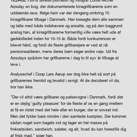
TILBAGE I 2012
lavede journalist og fotograf Eddie Michel
Azoulay en bog, der dokumenterede kinagrillbarerne som en
uddøende race. Ifølge ham var der dengang omkring 70
kinagrillbarer tilbage i Danmark. Han besøgte dem alle sammen
og talte med både indehavere og ansatte, og på den baggrund
anslog han, at kinagrillbarerne formentlig ville være helt ude af
gadebilledet inden for 10-15 år. Både fordi konkurrencen er
blevet hård, og fordi de fleste grillbarejere er ved at nå
pensionsalderen, mens deres børn søger andre veje. Ud fra
Azoulays spådom har grillbarerne i dag to til syv år tilbage at
leve i.
Analysechef i Coop Lars Aarup ser dog ikke helt så sort på
grillbarernes fremtid og levetid i øvrigt. At de decideret vil dø,
tror han ikke.
”Der vil altid være grillbarer og pølsevogne i Danmark, fordi det
er en dejlig ’guilty pleasure’ for de fleste af os en gang imellem
at få en ristet med det hele eller en burger, der er sovset ind.
Men det fylder bare mindre i den samlede kostplan. Der kommer
sådan noget som bagels ind og tager en hel masse på
frokostsiden, sandwich, salater, og alt, hvad du kan forestille dig
af frisk mad,” siger han.