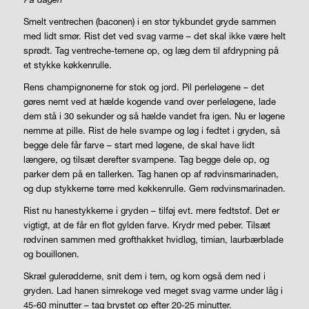
Smelt ventrechen (baconen) i en stor tykbundet gryde sammen
med lidt smør. Rist det ved svag varme – det skal ikke være helt
sprødt. Tag ventreche-ternene op, og læg dem til afdrypning på
et stykke køkkenrulle.
Rens champignonerne for stok og jord. Pil perleløgene – det
gøres nemt ved at hælde kogende vand over perleløgene, lade
dem stå i 30 sekunder og så hælde vandet fra igen. Nu er løgene
nemme at pille. Rist de hele svampe og løg i fedtet i gryden, så
begge dele får farve – start med løgene, de skal have lidt
længere, og tilsæt derefter svampene. Tag begge dele op, og
parker dem på en tallerken. Tag hanen op af rødvinsmarinaden,
og dup stykkerne tørre med køkkenrulle. Gem rødvinsmarinaden.
Rist nu hanestykkerne i gryden – tilføj evt. mere fedtstof. Det er
vigtigt, at de får en flot gylden farve. Krydr med peber. Tilsæt
rødvinen sammen med grofthakket hvidløg, timian, laurbærblade
og bouillonen.
Skræl gulerødderne, snit dem i tern, og kom også dem ned i
gryden. Lad hanen simrekoge ved meget svag varme under låg i
45-60 minutter – tag brystet op efter 20-25 minutter.