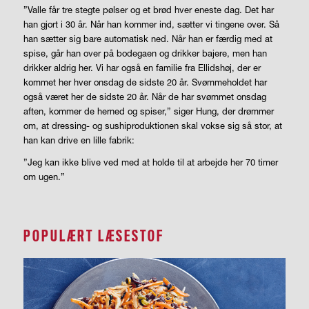
”Valle får tre stegte pølser og et brød hver eneste dag. Det har
han gjort i 30 år. Når han kommer ind, sætter vi tingene over. Så
han sætter sig bare automatisk ned. Når han er færdig med at
spise, går han over på bodegaen og drikker bajere, men han
drikker aldrig her. Vi har også en familie fra Ellidshøj, der er
kommet her hver onsdag de sidste 20 år. Svømmeholdet har
også været her de sidste 20 år. Når de har svømmet onsdag
aften, kommer de herned og spiser,” siger Hung, der drømmer
om, at dressing- og sushiproduktionen skal vokse sig så stor, at
han kan drive en lille fabrik:
”Jeg kan ikke blive ved med at holde til at arbejde her 70 timer
om ugen.”
POPULÆRT LÆSESTOF