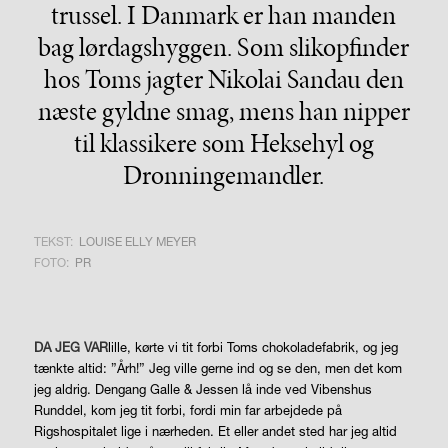
trussel. I Danmark er han manden
bag lørdagshyggen. Som slikopfinder
hos Toms jagter Nikolai Sandau den
næste gyldne smag, mens han nipper
til klassikere som Heksehyl og
Dronningemandler.
TEKST:
LOUISE ELLY MEYER
FOTO:
PR
DA JEG VAR
lille, kørte vi tit forbi Toms chokoladefabrik, og jeg
tænkte altid: ”Årh!” Jeg ville gerne ind og se den, men det kom
jeg aldrig. Dengang Galle & Jessen lå inde ved Vibenshus
Runddel, kom jeg tit forbi, fordi min far arbejdede på
Rigshospitalet lige i nærheden. Et eller andet sted har jeg altid