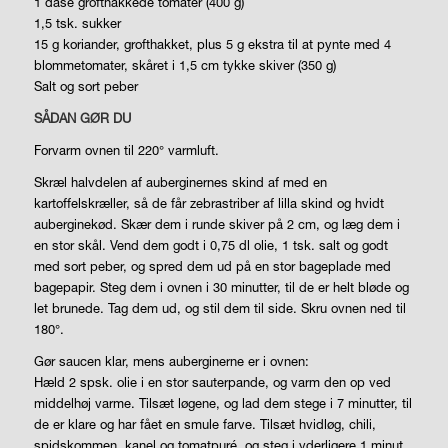
1 dåse grofthakkede tomater (400 g)
1,5 tsk. sukker
15 g koriander, grofthakket, plus 5 g ekstra til at pynte med 4
blommetomater, skåret i 1,5 cm tykke skiver (350 g)
Salt og sort peber
SÅDAN GØR DU
Forvarm ovnen til 220°
varmluft.
Skræl halvdelen af auberginernes skind af med en
kartoffelskræller, så de får zebrastriber af lilla skind og hvidt
auberginekød. Skær dem i runde skiver på 2 cm, og læg dem i
en stor skål. Vend dem godt i 0,75 dl olie, 1 tsk. salt og godt
med sort peber, og spred dem ud på en stor bageplade med
bagepapir. Steg dem i ovnen i 30 minutter, til de er helt bløde og
let brunede. Tag dem ud, og stil dem til side. Skru ovnen ned til
180°.
Gør saucen klar, mens auberginerne er i ovnen:
Hæld 2 spsk. olie i en stor sauterpande, og varm den op ved
middelhøj varme. Tilsæt løgene, og lad dem stege i 7 minutter, til
de er klare og har fået en smule farve. Tilsæt hvidløg, chili,
spidskommen, kanel og tomatpuré, og steg i yderligere 1 minut,