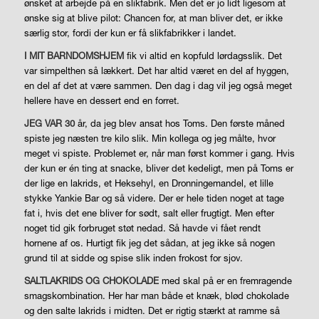
ønsket at arbejde på en slikfabrik. Men det er jo lidt ligesom at
ønske sig at blive pilot: Chancen for, at man bliver det, er ikke
særlig stor, fordi der kun er få slikfabrikker i landet.
I MIT BARNDOMSHJEM
fik vi altid en kopfuld lørdagsslik. Det
var simpelthen så lækkert. Det har altid været en del af hyggen,
en del af det at være sammen. Den dag i dag vil jeg også meget
hellere have en dessert end en forret.
JEG VAR 30
år,
da jeg blev ansat hos Toms. Den første måned
spiste jeg næsten tre kilo slik. Min kollega og jeg målte, hvor
meget vi spiste. Problemet er, når man først kommer i gang. Hvis
der kun er én ting at snacke, bliver det kedeligt, men på Toms er
der lige en lakrids, et Heksehyl, en Dronningemandel, et lille
stykke Yankie Bar og så videre. Der er hele tiden noget at tage
fat i, hvis det ene bliver for sødt, salt eller frugtigt. Men efter
noget tid gik forbruget støt nedad. Så havde vi fået rendt
hornene af os. Hurtigt fik jeg det sådan, at jeg ikke så nogen
grund til at sidde og spise slik inden frokost for sjov.
SALTLAKRIDS OG CHOKOLADE
med skal på er en fremragende
smagskombination. Her har man både et knæk, blød chokolade
og den salte lakrids i midten. Det er rigtig stærkt at ramme så