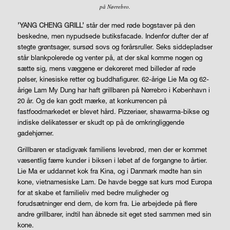
på Nørrebro.
’YANG CHENG GRILL’
står der med røde bogstaver på den
beskedne, men nypudsede butiksfacade. Indenfor dufter der af
stegte grøntsager, sursød sovs og forårsruller. Seks siddepladser
står blankpolerede og venter på, at der skal komme nogen og
sætte sig, mens væggene er dekoreret med billeder af røde
pølser, kinesiske retter og buddhafigurer. 62-årige Lie Ma og 62-
årige Lam My Dung har haft grillbaren på Nørrebro i København i
20 år. Og de kan godt mærke, at konkurrencen på
fastfoodmarkedet er blevet hård. Pizzeriaer, shawarma-bikse og
indiske delikatesser er skudt op på de omkringliggende
gadehjørner.
Grillbaren er stadigvæk familiens levebrød, men der er kommet
væsentlig færre kunder i biksen i løbet af de forgangne to årtier.
Lie Ma er uddannet kok fra Kina, og i Danmark mødte han sin
kone, vietnamesiske Lam. De havde begge sat kurs mod Europa
for at skabe et familieliv med bedre muligheder og
forudsætninger end dem, de kom fra. Lie arbejdede på flere
andre grillbarer, indtil han åbnede sit eget sted sammen med sin
kone.