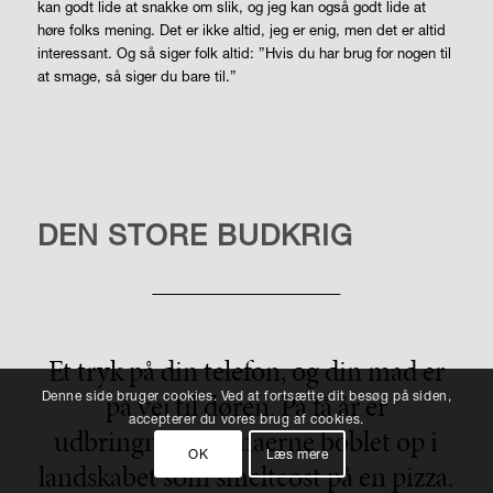
kan godt lide at snakke om slik, og jeg kan også godt lide at
høre folks mening. Det er ikke altid, jeg er enig, men det er altid
interessant. Og så siger folk altid: ”Hvis du har brug for nogen til
at smage, så siger du bare til.”
LIVSSTIL
DEN STORE BUDKRIG
Et tryk på din telefon, og din mad er
på vej til døren. På få år er
Denne side bruger cookies. Ved at fortsætte dit besøg på siden,
accepterer du vores brug af cookies.
udbringningsfirmaerne boblet op i
OK
Læs mere
landskabet som smelteost på en pizza.