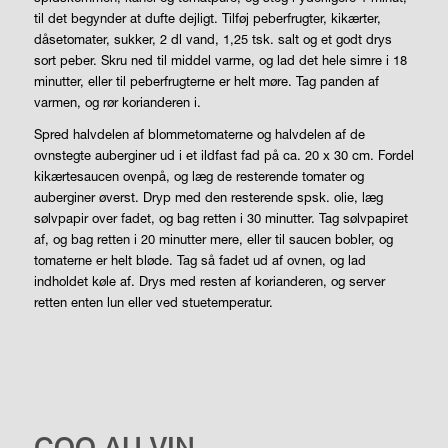
til det begynder at dufte dejligt. Tilføj peberfrugter, kikærter,
dåsetomater, sukker, 2 dl vand, 1,25 tsk. salt og et godt drys
sort peber. Skru ned til middel varme, og lad det hele simre i 18
minutter, eller til peberfrugterne er helt møre. Tag panden af
varmen, og rør korianderen i.
Spred halvdelen af blommetomaterne og halvdelen af de
ovnstegte auberginer ud i et ildfast fad på ca. 20 x 30 cm. Fordel
kikærtesaucen ovenpå, og læg de resterende tomater og
auberginer øverst. Dryp med den resterende spsk. olie, læg
sølvpapir over fadet, og bag retten i 30 minutter. Tag sølvpapiret
af, og bag retten i 20 minutter mere, eller til saucen bobler, og
tomaterne er helt bløde. Tag så fadet ud af ovnen, og lad
indholdet køle af. Drys med resten af korianderen, og server
retten enten lun eller ved stuetemperatur.
LIVSSTIL
COQ AU VIN