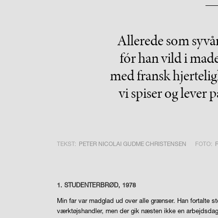
Allerede som syvår
fór han vild i mad
med fransk hjertel
vi spiser og lever 
TEKST:
PETER NICOLAI GUDME CHRISTENSEN
FOTO:
1.
STUDENTERBRØD, 1978
Min far var madglad ud over alle grænser. Han fortalte st
værktøjshandler, men der gik næsten ikke en arbejdsdag, 