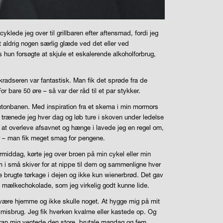
klede jeg over til grillbaren efter aftensmad, fordi jeg
aldrig nogen særlig glæde ved det eller ved
hun forsøgte at skjule et eskalerende alkoholforbrug,
 kradseren var fantastisk. Man fik det sprøde fra de
r bare 50 øre – så var der råd til et par stykker.
mintonbanen. Med inspiration fra et skema i min mormors
trænede jeg hver dag og løb ture i skoven under ledelse
r at overleve afsavnet og hænge i lavede jeg en regel om,
er – man fik meget smag for pengene.
ermiddag, kørte jeg over broen på min cykel eller min
em i små skiver for at nippe til dem og sammenligne hver
 brugte tørkage i dejen og ikke kun wienerbrød. Det gav
g mælkechokolade, som jeg virkelig godt kunne lide.
t være hjemme og ikke skulle noget. At hygge mig på mit
gt misbrug. Jeg fik hverken kvalme eller kastede op. Og
 Foran mig ventede den store, brutale mandag og fem