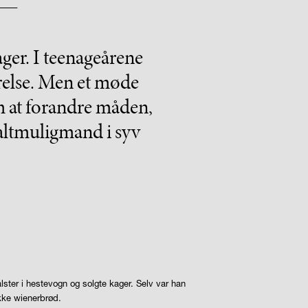
ger. I teenageårene
rrelse. Men et møde
 at forandre måden,
e altmuligmand i syv
alster i hestevogn og solgte kager. Selv var han
ykke wienerbrød.