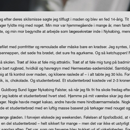
fter deres skilsmisse søgte jeg tilflugt i maden og blev en fed 14-årig. Tit cy
ager fyldte mig med noget. Min mor var hjemmegående i mange år, men fandt 
te, og min mor begyndte at arbejde som lægesekretær inde i Nykøbing, mens 
fiskefilet med pomfritter og remoulade eller måske bare en kradser. Jeg syntes,
a senneppen, det søde fra brødet, det sure fra agurkerne. Og så ketchuppen! Fo
å skolen. Træt af ikke at føle mig attraktiv. Træt af at føle mig tung på bad
ste bart rugbrød, hvidkål og havregryn med Hermesetas-sødemiddel. Samtidig 
at få kontrol over maden, og kiloene raslede af – i alt tabte jeg 30 kilo. Fo
Slik, is, chokolade. Og studenterbrød. Et studenterbrød kostede vel 2-3 kron
uldborg Sund ligger Nykøbing Falster, så når jeg fik fri fra skole fredag eft
hvor jeg købte et studenterbrød hvert sted. Hjemme på mit værelse skar jeg d
il bager. Nogle havde meget kakao, andre havde mere hindbærmarmelade. Nogle
vede et studenterbrød med en luftig masse baseret på tørkager med nougat o
rlænge glæden. I forvejen elskede jeg weekenden. Følelsen af tipsfodbold, a
t en del studenterbrød – helt sikkert for mange – men det var ikke et ustyrli
årdt søndag aften. Det var, som om farverne blev trukket ud af virkeligheden.