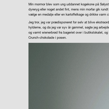
Min mormor blev som ung uddannet kogekone på Sølyst no
dyreryg eller noget andet fint, mens min morfar gik ru
vælge en medalje eller en kartoffelkage og drikke varm c
Jeg tror, jeg var prædisponeret for selv at blive ekstrao
hylderne, og da jeg var syv år gammel, søgte jeg arbejd
og varmt wienerbrød fra bageriet over i butikslokalet, og 
Crunch-chokolade i posen.