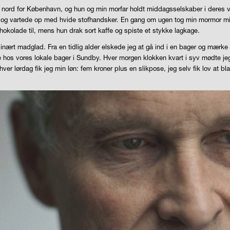
rd for København, og hun og min morfar holdt middagsselskaber i deres vil
ndt og vartede op med hvide stofhandsker. En gang om ugen tog min mormor mi
hokolade til, mens hun drak sort kaffe og spiste et stykke lagkage.
rdinært madglad. Fra en tidlig alder elskede jeg at gå ind i en bager og mærk
e hos vores lokale bager i Sundby. Hver morgen klokken kvart i syv mødte j
hver lørdag fik jeg min løn: fem kroner plus en slikpose, jeg selv fik lov at b