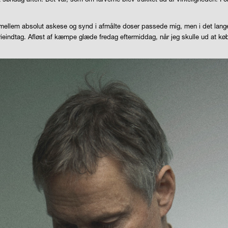
 mellem absolut askese og synd i afmålte doser passede mig, men i det lange
lorieindtag. Afløst af kæmpe glæde fredag eftermiddag, når jeg skulle ud at k