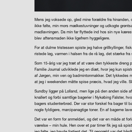
Mens jeg voksede op, gled mine forældre fra hinanden, og e
ikke følte, min mors mælkestuvninger og udkogte grønts
madlavningen. Da min far flyttede ind hos sin nye kæres
blev aftensmaden ikke ligefrem hyggeligere.
For at dulme tristessen spiste jeg halve grillkyllinger, 
ristede løg, varmen i halsen fra de rå løg, det stærke fr
Som 15-årig var jeg træt af at være den tykkeste dreng p
Familie Journal udviklede jeg en diæt, hvor jeg kun spi
af Jørgen, min ven og badmintonmakker. Det lykkedes mig 
at jeg i weekenden måtte spise præcis, hvad jeg ville. 
Sundby ligger på Lolland, men lige på den anden side af G
knallert og forbi samtlige bagerier i Nykøbing Falster, 
bagers studenterbrød. Der var stor forskel fra bager t
nogle fyldigere, marcipanagtige toner. En af bagerne la
Det var en form for anmelderi, og det var en måde at fo
værelse – min hule. Hen over et par timer fik jeg så spis
jeg følte, jeg havde fortjent det. Til gengæld var det h