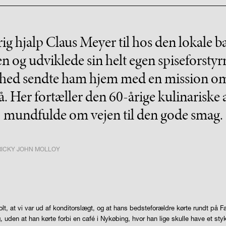
ig hjalp Claus Meyer til hos den lokale ba
en og udviklede sin helt egen spiseforsty
ighed sendte ham hjem med en mission om
på. Her fortæller den 60-årige kulinarisk
mundfulde om vejen til den gode smag.
RICKY JOHN MOLLOY
olt, at vi var ud af konditorslægt, og at hans bedsteforældre kørte rundt på F
uden at han kørte forbi en café i Nykøbing, hvor han lige skulle have et st