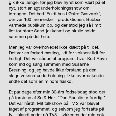
gik ikke længe, før jeg blev hyret som vært på et
nyt, stort anlagt underholdningsshow om
lørdagen. Det hed ’Fuldt hus i Østre Gasværk’,
der var 100 mennesker i produktionen, Bubber
varmede publikum op, og der stod jeg så i mit
lidt for store Sand-jakkesæt og skulle holde
sammen på det hele.
Men jeg var overhovedet ikke klædt på til det.
Det var en forkert casting, lidt for voksent lidt for
hurtigt. Det var sådan et program, hvor Kurt Ravn
kom ind og sang sammen med Susanne
Breuning, og jeg havde ikke forstand på den
slags voksen-underholdning. Ikke overraskende
endte det som en mindre fiasko.
Et par dage efter min 30-års fødselsdag stod der
på forsiden af Se & Hør: ”Dan Rachlin er færdig.”
Det var hårdt. Mit talkshow på TV 2 var blevet
taget af programmet, og selvom jeg fortsatte på
tv – blandt andet på TV3 – lykkedes det mig nok