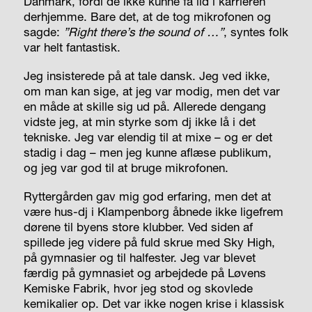
Danmark, fordi de ikke kunne få ild i karrieren
derhjemme. Bare det, at de tog mikrofonen og
sagde:
”Right there’s the sound of …”
,
syntes folk
var helt fantastisk.
Jeg insisterede på at tale dansk. Jeg ved ikke,
om man kan sige, at jeg var modig, men det var
en måde at skille sig ud på. Allerede dengang
vidste jeg, at min styrke som dj ikke lå i det
tekniske. Jeg var elendig til at mixe – og er det
stadig i dag – men jeg kunne aflæse publikum,
og jeg var god til at bruge mikrofonen.
Ryttergården gav mig god erfaring, men det at
være hus-dj i Klampenborg åbnede ikke ligefrem
dørene til byens store klubber. Ved siden af
spillede jeg videre på fuld skrue med Sky High,
på gymnasier og til halfester. Jeg var blevet
færdig på gymnasiet og arbejdede på Løvens
Kemiske Fabrik, hvor jeg stod og skovlede
kemikalier op. Det var ikke nogen krise i klassisk