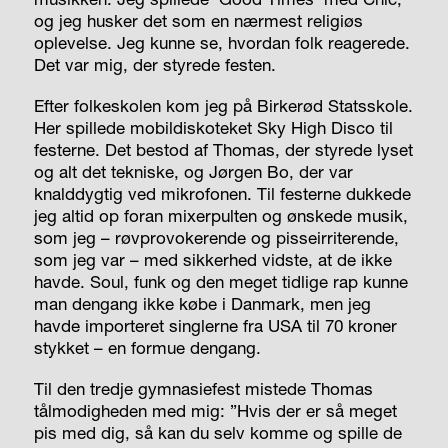
og jeg husker det som en nærmest religiøs
oplevelse. Jeg kunne se, hvordan folk reagerede.
Det var mig, der styrede festen.
Efter folkeskolen kom jeg på Birkerød Statsskole.
Her spillede mobildiskoteket Sky High Disco til
festerne. Det bestod af Thomas, der styrede lyset
og alt det tekniske, og Jørgen Bo, der var
knalddygtig ved mikrofonen. Til festerne dukkede
jeg altid op foran mixerpulten og ønskede musik,
som jeg – røvprovokerende og pisseirriterende,
som jeg var – med sikkerhed vidste, at de ikke
havde. Soul, funk og den meget tidlige rap kunne
man dengang ikke købe i Danmark, men jeg
havde importeret singlerne fra USA til 70 kroner
stykket – en formue dengang.
Til den tredje gymnasiefest mistede Thomas
tålmodigheden med mig: ”Hvis der er så meget
pis med dig, så kan du selv komme og spille de