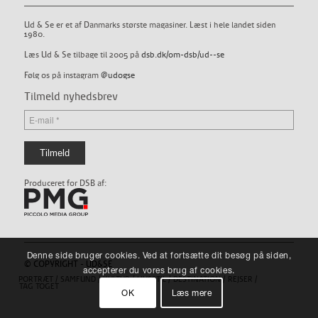
Ud & Se er et af Danmarks største magasiner. Læst i hele landet siden
1980.
Læs Ud & Se tilbage til 2005 på
dsb.dk/om-dsb/ud--se
Følg os på instagram
@udogse
Tilmeld nyhedsbrev
Produceret for DSB af:
Denne side bruger cookies. Ved at fortsætte dit besøg på siden,
© COPYRIGHT - UD&SE
accepterer du vores brug af cookies.
PORTRÆT
SAMFUND
KULTUR
LIVSSTIL
DESTINATION
REJSER
TAG TOGET
OK
Læs mere