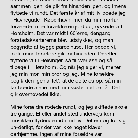
sammen igen, de gik fra hinanden igen, og imens
flyttede vi rundt. Det første år af mit liv boede jeg
i Havnegade i København, men da min morfar
forærede mine forældre en jordlod, rykkede vi til
Hørsholm. Det var midt i 60’erne, dengang
forstadskvartererne blev udstykket, og man
begyndte at bygge parcelhuse. Her boede vi,
indtil mine forældre gik fra hinanden. Derefter
flyttede vi til Helsingør, så til Værløse og så
tilbage til Hørsholm. Og når jeg siger vi, mener
jeg min mor, min bror og jeg. Mine forældre
begik den ’genialitet’, at de delte os op, så min
far boede alene med min søster i et par år. Det
gik overhovedet ikke.
Mine forældre rodede rundt, og jeg skiftede skole
tre gange. Et eller andet sted undervejs kom
musikken flydende ind i mit liv. Det er i og for sig
un-derligt, for der var ikke noget klaver
derhjemme. Ingen af mine forældre var