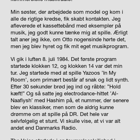
Min søster, der arbejdede som model og kom i
alle de rigtige kredse, fik skabt kontakten. Jeg
afleverede et kassettebånd med eksempler på
musik, jeg godt kunne tænke mig at spille. Ærligt
talt aner jeg ikke, om Otto nogensinde hørte det,
men jeg blev hyret og fik mit eget musikprogram.
Vi gik i luften 8. juli 1984. Det første program
startede klokken 12, og klokken 14 var det min
tur. Jeg startede med at spille Yazoos ’In My
Room’, som primært består af snak og lidt synth.
Efter 30 sekunder brød jeg ind og råbte: ”Hold
kæft!” Og så satte jeg electrodance-hittet ’Al-
Naafiysh’ med Hashim på, et nummer, der senere
blev en klassiker, men som de aldrig kunne
drømme om at spille på DR. Det hele var
selvfølgelig et stunt. Vi skulle vise, at vi var alt
andet end Danmarks Radio.