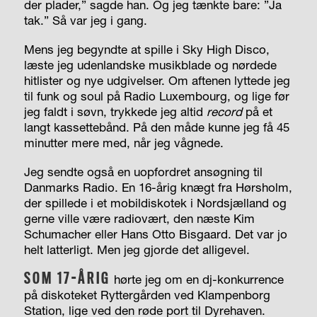
der plader,” sagde han. Og jeg tænkte bare: ”Ja
tak.” Så var jeg i gang.
Mens jeg begyndte at spille i Sky High Disco,
læste jeg udenlandske musikblade og nørdede
hitlister og nye udgivelser. Om aftenen lyttede jeg
til funk og soul på Radio Luxembourg, og lige før
jeg faldt i søvn, trykkede jeg altid
record
på et
langt kassettebånd. På den måde kunne jeg få 45
minutter mere med, når jeg vågnede.
Jeg sendte også en uopfordret ansøgning til
Danmarks Radio. En 16-årig knægt fra Hørsholm,
der spillede i et mobildiskotek i Nordsjælland og
gerne ville være radiovært, den næste Kim
Schumacher eller Hans Otto Bisgaard. Det var jo
helt latterligt. Men jeg gjorde det alligevel.
SOM 17-ÅRIG
hørte jeg om en dj-konkurrence
på diskoteket Ryttergården ved Klampenborg
Station, lige ved den røde port til Dyrehaven.