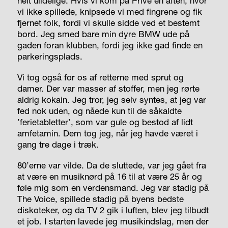
helt ulidelige. Hvis vi kom på Privé en aften, hvor
vi ikke spillede, knipsede vi med fingrene og fik
fjernet folk, fordi vi skulle sidde ved et bestemt
bord. Jeg smed bare min dyre BMW ude på
gaden foran klubben, fordi jeg ikke gad finde en
parkeringsplads.
Vi tog også for os af retterne med sprut og
damer. Der var masser af stoffer, men jeg rørte
aldrig kokain. Jeg tror, jeg selv syntes, at jeg var
fed nok uden, og nåede kun til de såkaldte
’ferietabletter’, som var gule og bestod af lidt
amfetamin. Dem tog jeg, når jeg havde været i
gang tre dage i træk.
80’erne var vilde. Da de sluttede, var jeg gået fra
at være en musiknørd på 16 til at være 25 år og
føle mig som en verdensmand. Jeg var stadig på
The Voice, spillede stadig på byens bedste
diskoteker, og da TV 2 gik i luften, blev jeg tilbudt
et job. I starten lavede jeg musikindslag, men der