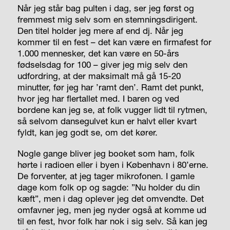
Når jeg står bag pulten i dag, ser jeg først og
fremmest mig selv som en stemningsdirigent.
Den titel holder jeg mere af end dj. Når jeg
kommer til en fest – det kan være en firmafest for
1.000 mennesker, det kan være en 50-års
fødselsdag for 100 – giver jeg mig selv den
udfordring, at der maksimalt må gå 15-20
minutter, før jeg har ’ramt den’. Ramt det punkt,
hvor jeg har flertallet med. I baren og ved
bordene kan jeg se, at folk vugger lidt til rytmen,
så selvom dansegulvet kun er halvt eller kvart
fyldt, kan jeg godt se, om det kører.
Nogle gange bliver jeg booket som ham, folk
hørte i radioen eller i byen i København i 80’erne.
De forventer, at jeg tager mikrofonen. I gamle
dage kom folk op og sagde: ”Nu holder du din
kæft”, men i dag oplever jeg det omvendte. Det
omfavner jeg, men jeg nyder også at komme ud
til en fest, hvor folk har nok i sig selv. Så kan jeg