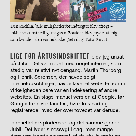
Dan Rachlin: ”Alle muligheder for indtægter blev afsøgt –
inklusive et månedligt magasin. Forsiden blev prydet af mig
som kvinde – den var nok ikke gået i dag.” Foto: Privat
LIGE FØR ÅRTUSINDSKIFTET
blev jeg ansat
på Jubii. Det var noget med noget internet, som
stadig var relativt nyt dengang. Martin Thorborg
og Henrik Sørensen, der havde solgt
internetopkoblinger, havde lavet et website, som i
virkeligheden bare var en indeksering af andre
websites. En slags manuel version af Google, før
Google for alvor fandtes, hvor folk sad og
registrerede, hvad der overhovedet var derude.
Internettet eksploderede, og det samme gjorde
Jubii. Det lyder sindssygt i dag, men mange
danskere troede nærmest, at de skulle omkring