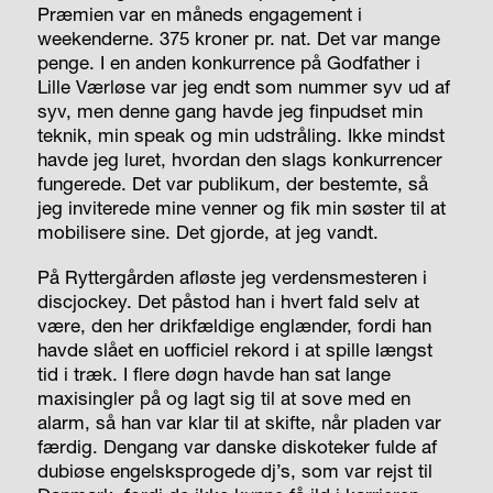
Præmien var en måneds engagement i
weekenderne. 375 kroner pr. nat. Det var mange
penge. I en anden konkurrence på Godfather i
Lille Værløse var jeg endt som nummer syv ud af
syv, men denne gang havde jeg finpudset min
teknik, min speak og min udstråling. Ikke mindst
havde jeg luret, hvordan den slags konkurrencer
fungerede. Det var publikum, der bestemte, så
jeg inviterede mine venner og fik min søster til at
mobilisere sine. Det gjorde, at jeg vandt.
På Ryttergården afløste jeg verdensmesteren i
discjockey. Det påstod han i hvert fald selv at
være, den her drikfældige englænder, fordi han
havde slået en uofficiel rekord i at spille længst
tid i træk. I flere døgn havde han sat lange
maxisingler på og lagt sig til at sove med en
alarm, så han var klar til at skifte, når pladen var
færdig. Dengang var danske diskoteker fulde af
dubiøse engelsksprogede dj’s, som var rejst til