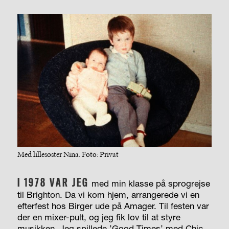
Med lillesøster Nina. Foto: Privat
I 1978 VAR JEG
med min klasse på sprogrejse
til Brighton. Da vi kom hjem, arrangerede vi en
efterfest hos Birger ude på Amager. Til festen var
der en mixer-pult, og jeg fik lov til at styre
musikken. Jeg spillede ’Good Times’ med Chic,