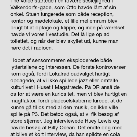
The Voice startede i en toværelseslejlighed i
Valkendorfs-gade, som Otto havde lånt af sin
onkel. Stuen fungerede som både reception,
kontor og mødelokale, et lille mellemrum blev
brugt til at optage og klippe, og inde på værelset
havde vi vores livestudie. Det lå lige op ad
toilettet, og når der blev skyllet ud, kunne man
høre det i radioen.
I løbet af sensommeren eksploderede både
lyttertallene og interessen. De første kontroverser
kom også, fordi Lokalradioudvalget hurtigt
opdagede, at vi ikke spillede jazz eller omtalte
kulturlivet i Huset i Magstræde. På DR anså de
os for at være en kuriositet, men vi blev hurtigt en
magtfaktor, fordi pladeselskaberne lurede, at de
kunne gå til os med al den musik, de ikke ville
spille på P3. Det betød også, at vi fik besøg af
store stjerner. Jeg interviewede Huey Lewis og
havde besøg af Billy Ocean. Det endte dog med
at blive et kort interview, da han spildte en cola