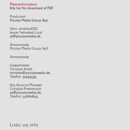
Mediainformation:
Klik her for download af PDF
Producent:
Piccolo Media Group Aps
Adm. direktør/CEO
Jesper Sehested Lund
jsl@piccolomedia.dk
Annoncesalg:
Piccolo Media Group ApS
Annoncesalg:
Salgsdirektør
Christian Arndt
christian@piccolomedia.dk
,
Telefon:
51333455
Key Account Manager
Christian Preetzmann
cp@piccolomedia.dk
,
Telefon:
42680845
Links og info