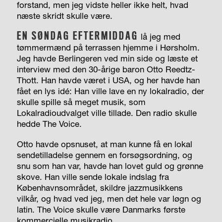
forstand, men jeg vidste heller ikke helt, hvad
næste skridt skulle være.
EN SØNDAG EFTERMIDDAG
lå jeg med
tømmermænd på terrassen hjemme i Hørsholm.
Jeg havde Berlingeren ved min side og læste et
interview med den 30-årige baron Otto Reedtz-
Thott. Han havde været i USA, og her havde han
fået en lys idé: Han ville lave en ny lokalradio, der
skulle spille så meget musik, som
Lokalradioudvalget ville tillade. Den radio skulle
hedde The Voice.
Otto havde opsnuset, at man kunne få en lokal
sendetilladelse gennem en forsøgsordning, og
snu som han var, havde han lovet guld og grønne
skove. Han ville sende lokale indslag fra
Københavnsområdet, skildre jazzmusikkens
vilkår, og hvad ved jeg, men det hele var løgn og
latin. The Voice skulle være Danmarks første
kommercielle musikradio.