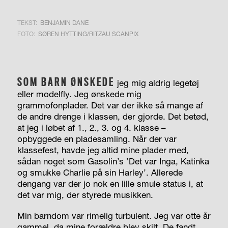
TEKST:
BENJAMIN DANE
FOTO:
SØREN HYTTING/RITZAU SCANPIX
SOM BARN ØNSKEDE
jeg mig aldrig legetøj
eller modelfly. Jeg ønskede mig
grammofonplader. Det var der ikke så mange af
de andre drenge i klassen, der gjorde. Det betød,
at jeg i løbet af 1., 2., 3. og 4. klasse –
opbyggede en pladesamling. Når der var
klassefest, havde jeg altid mine plader med,
sådan noget som Gasolin’s ’Det var Inga, Katinka
og smukke Charlie på sin Harley’. Allerede
dengang var der jo nok en lille smule status i, at
det var mig, der styrede musikken.
Min barndom var rimelig turbulent. Jeg var otte år
gammel, da mine forældre blev skilt. De fandt