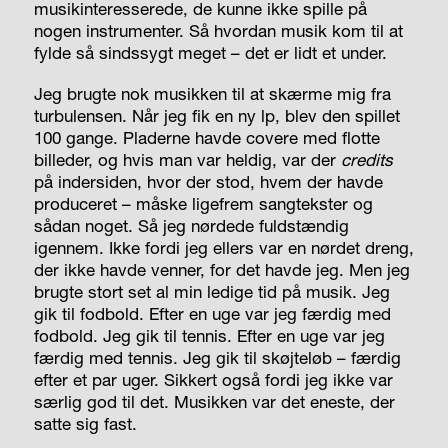
musikinteresserede, de kunne ikke spille på
nogen instrumenter. Så hvordan musik kom til at
fylde så sindssygt meget – det er lidt et under.
Jeg brugte nok musikken til at skærme mig fra
turbulensen. Når jeg fik en ny lp, blev den spillet
100 gange. Pladerne havde covere med flotte
billeder, og hvis man var heldig, var der
credits
på indersiden, hvor der stod, hvem der havde
produceret – måske ligefrem sangtekster og
sådan noget. Så jeg nørdede fuldstændig
igennem. Ikke fordi jeg ellers var en nørdet dreng,
der ikke havde venner, for det havde jeg. Men jeg
brugte stort set al min ledige tid på musik. Jeg
gik til fodbold. Efter en uge var jeg færdig med
fodbold. Jeg gik til tennis. Efter en uge var jeg
færdig med tennis. Jeg gik til skøjteløb – færdig
efter et par uger. Sikkert også fordi jeg ikke var
særlig god til det. Musikken var det eneste, der
satte sig fast.