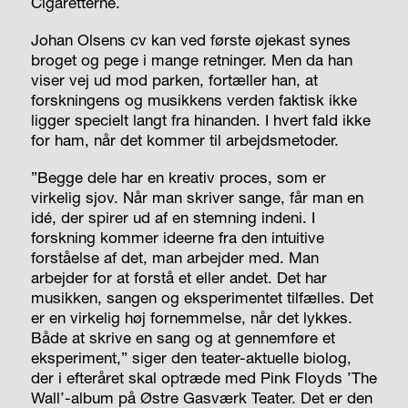
Cigaretterne.
Johan Olsens cv kan ved første øjekast synes
broget og pege i mange retninger. Men da han
viser vej ud mod parken, fortæller han, at
forskningens og musikkens verden faktisk ikke
ligger specielt langt fra hinanden. I hvert fald ikke
for ham, når det kommer til arbejdsmetoder.
”Begge dele har en kreativ proces, som er
virkelig sjov. Når man skriver sange, får man en
idé, der spirer ud af en stemning indeni. I
forskning kommer ideerne fra den intuitive
forståelse af det, man arbejder med. Man
arbejder for at forstå et eller andet. Det har
musikken, sangen og eksperimentet tilfælles. Det
er en virkelig høj fornemmelse, når det lykkes.
Både at skrive en sang og at gennemføre et
eksperiment,” siger den teater-aktuelle biolog,
der i efteråret skal optræde med Pink Floyds ’The
Wall’-album på Østre Gasværk Teater. Det er den