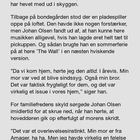
har hevet med ud i skyggen.
Tilbage på bondegården stod der en pladespiller
oppe på loftet. Den havde ikke nogen forstærker,
men Johan Olsen fandt ud af, at han kunne høre
musikken alligevel, hvis han lagde øret helt tæt til
pickuppen. Og sådan brugte han en sommerferie
på at høre ’The Wall’ i en næsten hviskende
version.
”Da vi kom hjem, hørte jeg den
altid
.
I årevis. Min
mor var ved at blive sindssyg. Også min bror.
Det var faktisk frygteligt for dem, og det var
virkelig et issue i vores hjem,” siger han.
For familiefredens skyld sørgede Johan Olsen
imidlertid for at skrue ned, når han hørte, at
hoveddøren gik op efterfulgt af morens skridt.
”Det var et overlevelsesinstinkt. Min mor er fra
Amager, ha ha. Men jeg havde virkelig en følelse