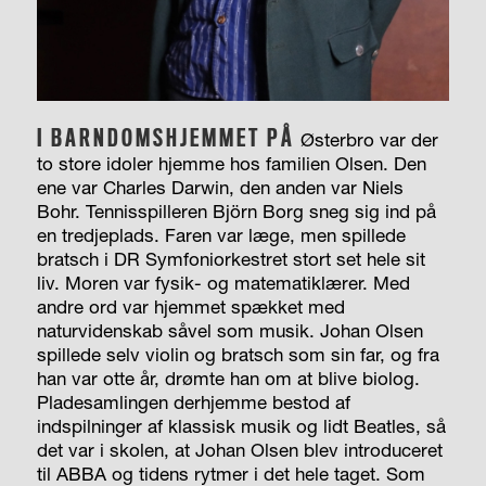
I BARNDOMSHJEMMET PÅ
Østerbro var der
to store idoler hjemme hos familien Olsen. Den
ene var Charles Darwin, den anden var Niels
Bohr. Tennisspilleren Björn Borg sneg sig ind på
en tredjeplads. Faren var læge, men spillede
bratsch i DR Symfoniorkestret stort set hele sit
liv. Moren var fysik- og matematiklærer. Med
andre ord var hjemmet spækket med
naturvidenskab såvel som musik. Johan Olsen
spillede selv violin og bratsch som sin far, og fra
han var otte år, drømte han om at blive biolog.
Pladesamlingen derhjemme bestod af
indspilninger af klassisk musik og lidt Beatles, så
det var i skolen, at Johan Olsen blev introduceret
til ABBA og tidens rytmer i det hele taget. Som