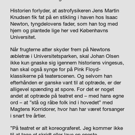
Historien forlyder, at astrofysikeren Jens Martin
Knudsen fik fat på en stikling i haven hos Isaac
Newton, tyngdelovens fader, som han tog med
hjem og plantede lige her ved Københavns
Universitet.
Når frugterne atter skyder frem på Newtons
æbletræ i Universitetsparken, skal Johan Olsen
ikke kun gnaske sig igennem historiens vingesus,
han skal også synge for på Pink Floyd-
klassikerne på teaterscenen. Og selvom han
efterhånden er ganske vant til at optræde, er der
alligevel spænding at spore. For det er noget
andet at optræde på teatret end – med hans egne
ord – at ”stå og råbe folk ind i hovedet” med
Magtens Korridorer, hvor han har været forsanger
i snart tre årtier.
”På teatret er alt koreograferet. Jeg kommer ikke
til at tage et skridt eller lave en eneste