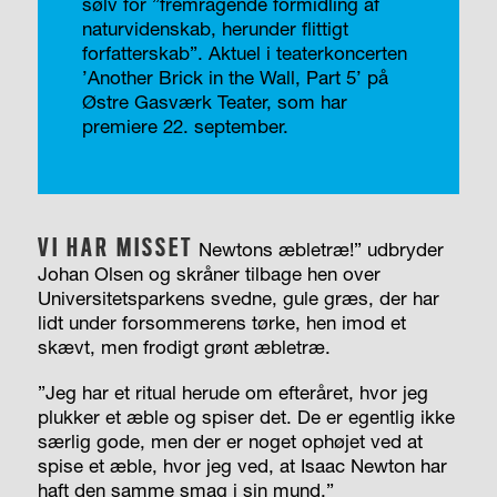
sølv for ”fremragende formidling af
naturvidenskab, herunder flittigt
forfatterskab”. Aktuel i teaterkoncerten
’Another Brick in the Wall, Part 5’ på
Østre Gasværk Teater, som har
premiere 22. september.
VI HAR MISSET
Newtons æbletræ!” udbryder
Johan Olsen og skråner tilbage hen over
Universitetsparkens svedne, gule græs, der har
lidt under forsommerens tørke, hen imod et
skævt, men frodigt grønt æbletræ.
”Jeg har et ritual herude om efteråret, hvor jeg
plukker et æble og spiser det. De er egentlig ikke
særlig gode, men der er noget ophøjet ved at
spise et æble, hvor jeg ved, at Isaac Newton har
haft den samme smag i sin mund.”