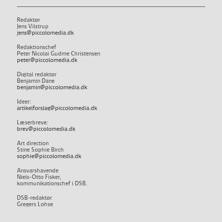
Redaktør
Jens Vilstrup
jens@piccolomedia.dk
Redaktionschef
Peter Nicolai Gudme Christensen
peter@piccolomedia.dk
Digital redaktør
Benjamin Dane
benjamin@piccolomedia.dk
Ideer:
artikelforslag@piccolomedia.dk
Læserbreve:
brev@piccolomedia.dk
Art direction
Stine Sophie Birch
sophie@piccolomedia.dk
Ansvarshavende
Niels-Otto Fisker,
kommunikationschef i DSB.
DSB-redaktør
Gregers Lohse