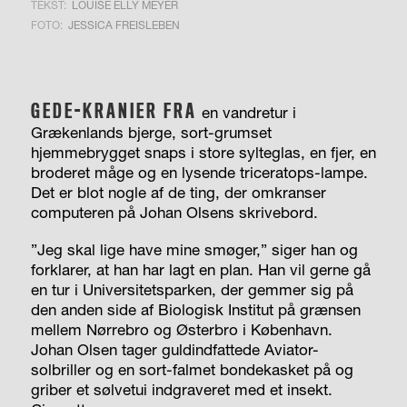
TEKST:
LOUISE ELLY MEYER
FOTO:
JESSICA FREISLEBEN
GEDE-KRANIER FRA
en vandretur i
Grækenlands bjerge, sort-grumset
hjemmebrygget snaps i store sylteglas, en fjer, en
broderet måge og en lysende triceratops-lampe.
Det er blot nogle af de ting, der omkranser
computeren på Johan Olsens skrivebord.
”Jeg skal lige have mine smøger,” siger han og
forklarer, at han har lagt en plan. Han vil gerne gå
en tur i Universitetsparken, der gemmer sig på
den anden side af Biologisk Institut på grænsen
mellem Nørrebro og Østerbro i København.
Johan Olsen tager guldindfattede Aviator-
solbriller og en sort-falmet bondekasket på og
griber et sølvetui indgraveret med et insekt.