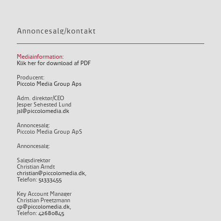
Annoncesalg/kontakt
Mediainformation:
Klik her for download af PDF
Producent:
Piccolo Media Group Aps
Adm. direktør/CEO
Jesper Sehested Lund
jsl@piccolomedia.dk
Annoncesalg:
Piccolo Media Group ApS
Annoncesalg:
Salgsdirektør
Christian Arndt
christian@piccolomedia.dk
,
Telefon:
51333455
Key Account Manager
Christian Preetzmann
cp@piccolomedia.dk
,
Telefon:
42680845