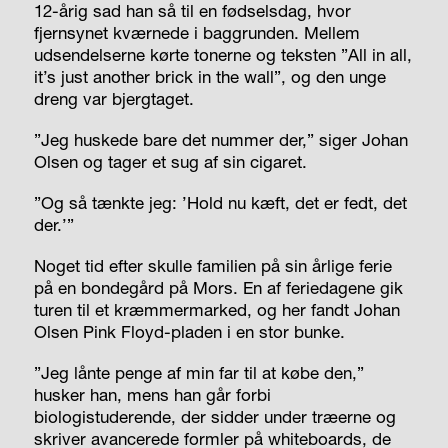
12-årig sad han så til en fødselsdag, hvor
fjernsynet kværnede i baggrunden. Mellem
udsendelserne kørte tonerne og teksten ”All in all,
it’s just another brick in the wall”, og den unge
dreng var bjergtaget.
”Jeg
huskede
bare det nummer der,” siger Johan
Olsen og tager et sug af sin cigaret.
”Og så tænkte jeg: ’Hold nu kæft, det er fedt, det
der.’”
Noget tid efter skulle familien på sin årlige ferie
på en bondegård på Mors. En af feriedagene gik
turen til et kræmmermarked, og her fandt Johan
Olsen Pink Floyd-pladen i en stor bunke.
”Jeg lånte penge af min far til at købe den,”
husker han, mens han går forbi
biologistuderende, der sidder under træerne og
skriver avancerede formler på whiteboards, de