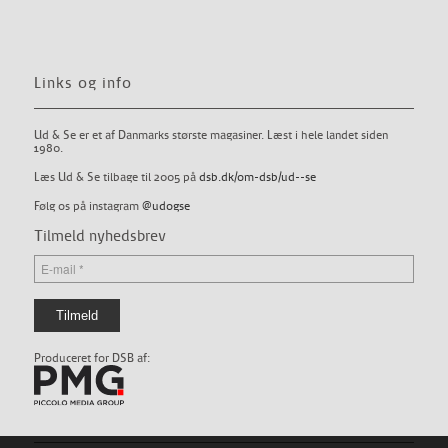
Links og info
Ud & Se er et af Danmarks største magasiner. Læst i hele landet siden
1980.
Læs Ud & Se tilbage til 2005 på
dsb.dk/om-dsb/ud--se
Følg os på instagram
@udogse
Tilmeld nyhedsbrev
Produceret for DSB af: