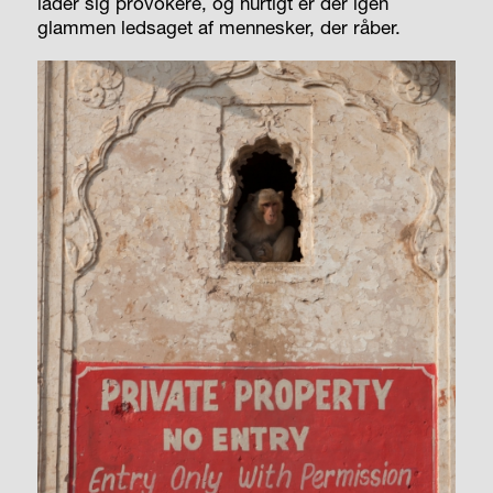
lader sig provokere, og hurtigt er der igen
glammen ledsaget af mennesker, der råber.