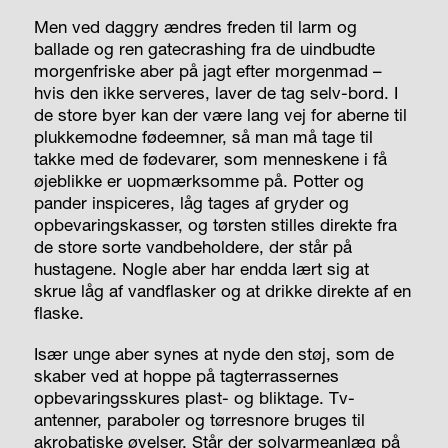
Men ved daggry ændres freden til larm og
ballade og ren gatecrashing fra de uindbudte
morgenfriske aber på jagt efter morgenmad –
hvis den ikke serveres, laver de tag selv-bord. I
de store byer kan der være lang vej for aberne til
plukkemodne fødeemner, så man må tage til
takke med de fødevarer, som menneskene i få
øjeblikke er uopmærksomme på. Potter og
pander inspiceres, låg tages af gryder og
opbevaringskasser, og tørsten stilles direkte fra
de store sorte vandbeholdere, der står på
hustagene. Nogle aber har endda lært sig at
skrue låg af vandflasker og at drikke direkte af en
flaske.
Især unge aber synes at nyde den støj, som de
skaber ved at hoppe på tagterrassernes
opbevaringsskures plast- og bliktage. Tv-
antenner, paraboler og tørresnore bruges til
akrobatiske øvelser. Står der solvarmeanlæg på