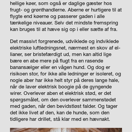
hellige køer, som også er daglige gæster hos
frugt- og grønthandlerne. Aberne er hurtigere til at
flygte end køerne og passerer gaden i alle
tænkelige niveauer. Selv det mindste fremspring
kan bruges til at hæve sig op i eller sætte af fra.
Det massivt forgrenede, udviklede og indviklede
elektriske luftledningsnet, nærmest en skov af el-
lianer, ser bristefærdigt ud, men kan altid lige
bære en abe mere på flugt fra en rasende
banansælger eller en vågen hund. Og dog er
risikoen stor, for ikke alle ledninger er isoleret, og
nogle aber har ikke helt styr på deres lange hale,
når de laver elektrisk boogie på de gyngende
wirer. Overlever aben et elektrisk stød, er det
spørgsmålet, om den overlever sammenstødet
med gaden, når den bevidstløst falder. Og tager
det ikke livet af den, kan de hunde, som den
tidligere har drillet, stå klar med en hævnakt.