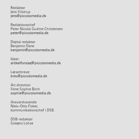
Redaktør
Jens Vilstrup
jens@piccolomedia.dk
Redaktionschef
Peter Nicolai Gudme Christensen
peter@piccolomedia.dk
Digital redaktør
Benjamin Dane
benjamin@piccolomedia.dk
Ideer:
artikelforslag@piccolomedia.dk
Læserbreve:
brev@piccolomedia.dk
Art direction
Stine Sophie Birch
sophie@piccolomedia.dk
Ansvarshavende
Niels-Otto Fisker,
kommunikationschef i DSB.
DSB-redaktør
Gregers Lohse