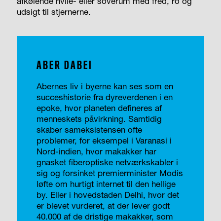
afkølende hvile- eller soverum med fred, ro og
udsigt til stjernerne.
ABER DABEI
Abernes liv i byerne kan ses som en
succeshistorie fra dyreverdenen i en
epoke, hvor planeten defineres af
menneskets påvirkning. Samtidig
skaber sameksistensen ofte
problemer, for eksempel i Varanasi i
Nord-indien, hvor makakker har
gnasket fiberoptiske netværkskabler i
sig og forsinket premierminister Modis
løfte om hurtigt internet til den hellige
by. Eller i hovedstaden Delhi, hvor det
er blevet vurderet, at der lever godt
40.000 af de dristige makakker, som