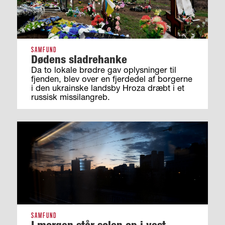
SAMFUND
Dødens sladrehanke
Da to lokale brødre gav oplysninger til
fjenden, blev over en fjerdedel af borgerne
i den ukrainske landsby Hroza dræbt i et
russisk missilangreb.
SAMFUND
I morgen står solen op i vest