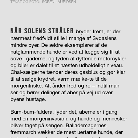
TEKST OG FOTO:
SØREN LAURIDSEN
NÅR SOLENS STRÅLER
bryder frem, er der
nærmest fredfyldt stille i mange af Sydasiens
mindre byer. De ældre eksemplarer af de
natglammende hunde er ved at lægge sig til at
sove i gaderne, og lyden af dyttende motorcykler
og biler er dalet til et næsten udholdeligt niveau.
Chai-sælgerne tænder deres gasblus og gør klar
til at sælge krydret, varm mælke-te til de
morgenfriske. Alt ånder fred og ro – indtil man
ser og hører delinger af aber på vej ud over
byens hustage.
Bum-bum-faldera, lyder det, aberne er i gang
med en morgeninvasion, og hunde og mennesker
bliver taget på sengen. Ballademagernes
fremmarch vækker de mest uerfarne hunde, der