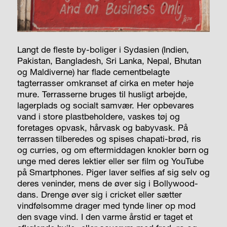
Langt de fleste by-boliger i Sydasien (Indien,
Pakistan, Bangladesh, Sri Lanka, Nepal, Bhutan
og Maldiverne) har flade cementbelagte
tagterrasser omkranset af cirka en meter høje
mure. Terrasserne bruges til husligt arbejde,
lagerplads og socialt samvær. Her opbevares
vand i store plastbeholdere, vaskes tøj og
foretages opvask, hårvask og babyvask. På
terrassen tilberedes og spises chapati-brød, ris
og curries, og om eftermiddagen knokler børn og
unge med deres lektier eller ser film og YouTube
på Smartphones. Piger laver selfies af sig selv og
deres veninder, mens de øver sig i Bollywood-
dans. Drenge øver sig i cricket eller sætter
vindfølsomme drager med tynde liner op mod
den svage vind. I den varme årstid er taget et