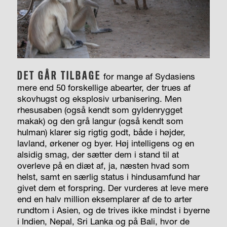
DET GÅR TILBAGE
for mange af Sydasiens
mere end 50 forskellige abearter, der trues af
skovhugst og eksplosiv urbanisering. Men
rhesusaben (også kendt som gyldenrygget
makak) og den grå langur (også kendt som
hulman) klarer sig rigtig godt, både i højder,
lavland, ørkener og byer. Høj intelligens og en
alsidig smag, der sætter dem i stand til at
overleve på en diæt af, ja, næsten hvad som
helst, samt en særlig status i hindusamfund har
givet dem et forspring. Der vurderes at leve mere
end en halv million eksemplarer af de to arter
rundtom i Asien, og de trives ikke mindst i byerne
i Indien, Nepal, Sri Lanka og på Bali, hvor de