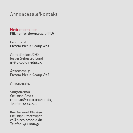
Annoncesalg/kontakt
Mediainformation:
Klik her for download af PDF
Producent:
Piccolo Media Group Aps
Adm. direktør/CEO
Jesper Sehested Lund
jsl@piccolomedia.dk
Annoncesalg:
Piccolo Media Group ApS
Annoncesalg:
Salgsdirektør
Christian Arndt
christian@piccolomedia.dk
,
Telefon:
51333455
Key Account Manager
Christian Preetzmann
cp@piccolomedia.dk
,
Telefon:
42680845