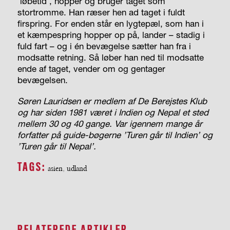
’løbetid’, hopper og bruger taget som
stortromme. Han ræser hen ad taget i fuldt
firspring. For enden står en lygtepæl, som han i
et kæmpespring hopper op på, lander – stadig i
fuld fart – og i én bevægelse sætter han fra i
modsatte retning. Så løber han ned til modsatte
ende af taget, vender om og gentager
bevægelsen.
Søren Lauridsen er medlem af De Berejstes Klub
og har siden 1981 været i Indien og Nepal et sted
mellem 30 og 40 gange. Var igennem mange år
forfatter på guide-bøgerne ’Turen går til Indien’ og
’Turen går til Nepal’.
TAGS:
asien
,
udland
RELATEREDE ARTIKLER