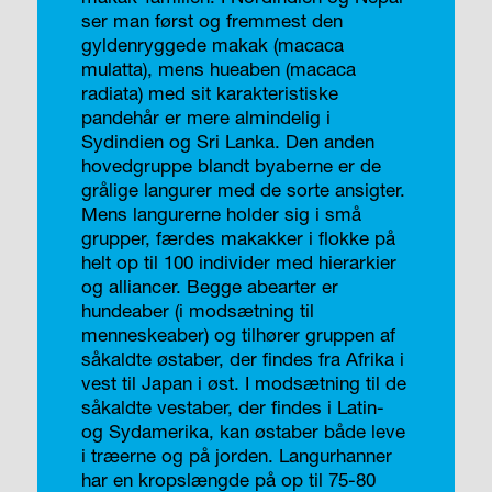
ser man først og fremmest den
gyldenryggede makak (macaca
mulatta), mens hueaben (macaca
radiata) med sit karakteristiske
pandehår er mere almindelig i
Sydindien og Sri Lanka. Den anden
hovedgruppe blandt byaberne er de
grålige langurer med de sorte ansigter.
Mens langurerne holder sig i små
grupper, færdes makakker i flokke på
helt op til 100 individer med hierarkier
og alliancer. Begge abearter er
hundeaber (i modsætning til
menneskeaber) og tilhører gruppen af
såkaldte østaber, der findes fra Afrika i
vest til Japan i øst. I modsætning til de
såkaldte vestaber, der findes i Latin-
og Sydamerika, kan østaber både leve
i træerne og på jorden. Langurhanner
har en kropslængde på op til 75-80