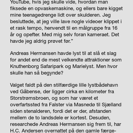
YouTube, hvis jeg skulle vide, hvordan man
fiksede en opvaskemaskine, og ellers bare kigget
mine teenagedrenge lidt over skulderen. Jeg
besluttede, at jeg ville lave nogle videoer klippet i
et rask tempo, henvendt til en målgruppe fra 16
år og opefter. Med mig selv foran kameraet. Det
havde jeg aldrig prøvet før.”
Andreas Hermansen havde lyst til at slå et slag
for andet end de mest velkendte attraktioner som
Knuthenborg Safaripark og Marielyst. Men hvor
skulle han så begynde?
Valget faldt på den stilfærdige lille lystbådehavn
ved Gåbense, der ligger cirka en kilometer fra
Storstrømsbroen, og som har været et
overfartssted fra Falster via Masnedø til Sjælland
siden stenalderen, fordi det er der, afstanden
mellem de to landsdele er kortest. Desuden,
researchede Andreas Hermansen sig frem til, har
H.C. Andersen overnattet på den gamle færge­