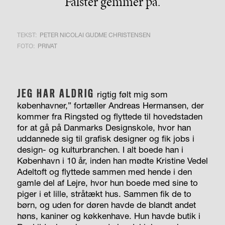
Falster gemmer på.
TEKST:
PETER NICOLAI GUDME CHRISTENSEN
FOTO:
PRIVAT
JEG HAR ALDRIG
rigtig følt mig som
københavner,” fortæller Andreas Hermansen, der
kommer fra Ringsted og flyttede til hovedstaden
for at gå på Danmarks Designskole, hvor han
uddannede sig til grafisk designer og fik jobs i
design- og kulturbranchen. I alt boede han i
København i 10 år, inden han mødte Kristine Vedel
Adeltoft og flyttede sammen med hende i den
gamle del af Lejre, hvor hun boede med sine to
piger i et lille, stråtækt hus. Sammen fik de to
børn, og uden for døren havde de blandt andet
høns, kaniner og køkkenhave. Hun havde butik i