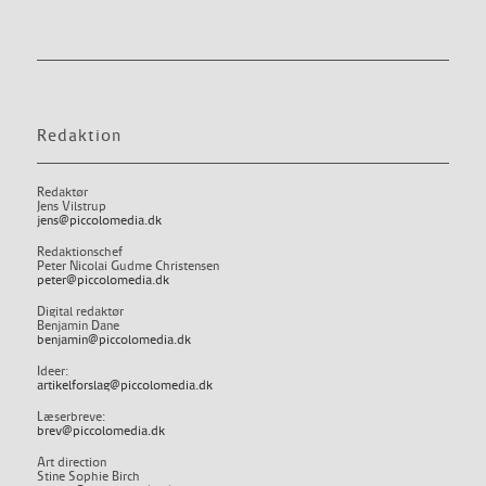
Redaktion
Redaktør
Jens Vilstrup
jens@piccolomedia.dk
Redaktionschef
Peter Nicolai Gudme Christensen
peter@piccolomedia.dk
Digital redaktør
Benjamin Dane
benjamin@piccolomedia.dk
Ideer:
artikelforslag@piccolomedia.dk
Læserbreve:
brev@piccolomedia.dk
Art direction
Stine Sophie Birch