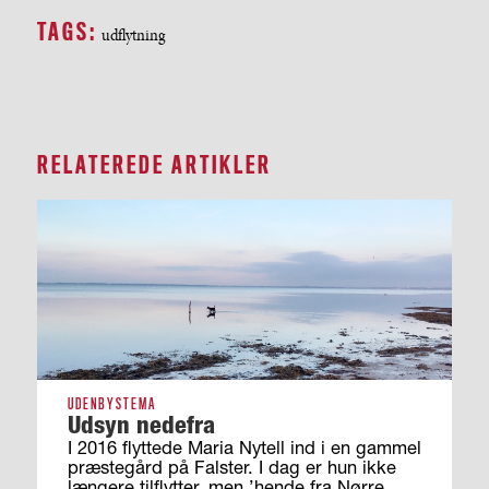
TAGS:
udflytning
RELATEREDE ARTIKLER
UDENBYSTEMA
Udsyn nedefra
I 2016 flyttede Maria Nytell ind i en gammel
præstegård på Falster. I dag er hun ikke
længere tilflytter, men ’hende fra Nørre