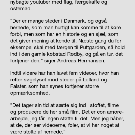
nybagte you­tuber med flag, færgekaffe og
ostemad.
”Der er mange steder i Danmark, og også
hernede, som man hurtigt kan komme til at køre
forbi, men som har en historie og en sjæl, som
det giver mening at kende til. Næste gang du for
eksempel skal med færgen til Puttgarden, så hold
ind i den gamle købstad Rødby, og gå en tur, det
fortjener den,” siger Andreas Hermansen.
Indtil videre har han lavet fem videoer, hvor han
retter søgelyset mod steder på Lolland og
Falster, som han synes fortjener større
opmærksomhed.
”Det tager sin tid at sætte sig ind i stoffet, filme
og producere de her små film. Det er con amore-
arbejde, jeg får ingen støtte til det. Men jeg håber,
at de, der ser videoerne, føler, at vi har noget at
være stolte af hernede.”