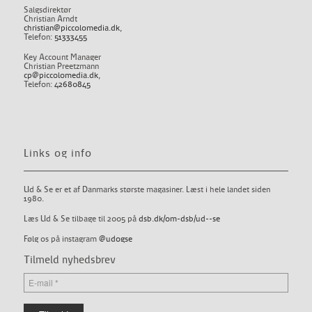
Salgsdirektør
Christian Arndt
christian@piccolomedia.dk
,
Telefon:
51333455
Key Account Manager
Christian Preetzmann
cp@piccolomedia.dk
,
Telefon:
42680845
Links og info
Ud & Se er et af Danmarks største magasiner. Læst i hele landet siden
1980.
Læs Ud & Se tilbage til 2005 på
dsb.dk/om-dsb/ud--se
Følg os på instagram
@udogse
Tilmeld nyhedsbrev