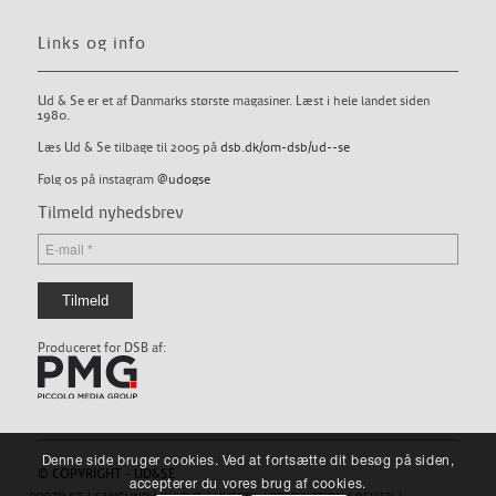
Links og info
Ud & Se er et af Danmarks største magasiner. Læst i hele landet siden
1980.
Læs Ud & Se tilbage til 2005 på
dsb.dk/om-dsb/ud--se
Følg os på instagram
@udogse
Tilmeld nyhedsbrev
Produceret for DSB af:
Denne side bruger cookies. Ved at fortsætte dit besøg på siden,
© COPYRIGHT - UD&SE
accepterer du vores brug af cookies.