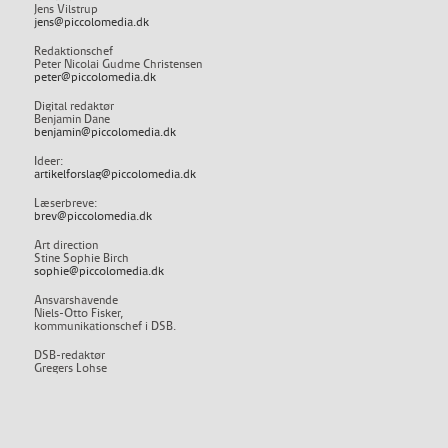
Jens Vilstrup
jens@piccolomedia.dk
Redaktionschef
Peter Nicolai Gudme Christensen
peter@piccolomedia.dk
Digital redaktør
Benjamin Dane
benjamin@piccolomedia.dk
Ideer:
artikelforslag@piccolomedia.dk
Læserbreve:
brev@piccolomedia.dk
Art direction
Stine Sophie Birch
sophie@piccolomedia.dk
Ansvarshavende
Niels-Otto Fisker,
kommunikationschef i DSB.
DSB-redaktør
Gregers Lohse