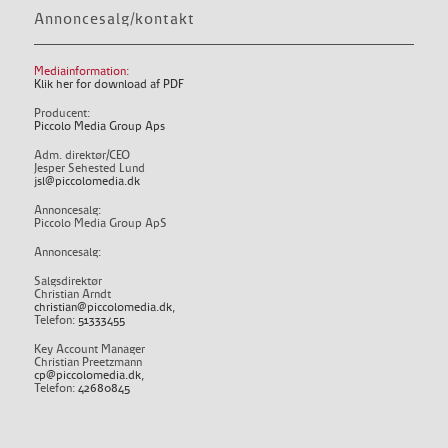
Annoncesalg/kontakt
Mediainformation:
Klik her for download af PDF
Producent:
Piccolo Media Group Aps
Adm. direktør/CEO
Jesper Sehested Lund
jsl@piccolomedia.dk
Annoncesalg:
Piccolo Media Group ApS
Annoncesalg:
Salgsdirektør
Christian Arndt
christian@piccolomedia.dk
,
Telefon:
51333455
Key Account Manager
Christian Preetzmann
cp@piccolomedia.dk
,
Telefon:
42680845