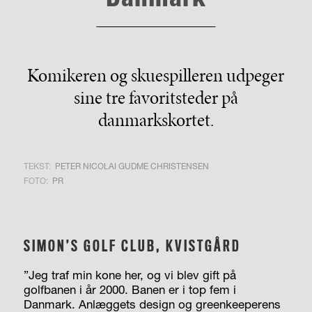
Komikeren og skuespilleren udpeger
sine tre favoritsteder på
danmarkskortet.
TEKST:
PETER NICOLAI GUDME CHRISTENSEN
FOTO:
PR
SIMON’S GOLF CLUB, KVISTGÅRD
”Jeg traf min kone her, og vi blev gift på
golfbanen i år 2000. Banen er i top fem i
Danmark. Anlæggets design og greenkeeperens