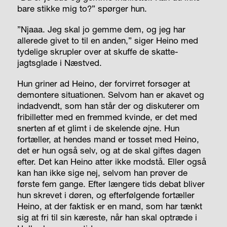
bare stikke mig to?” spørger hun.
”Njaaa. Jeg skal jo gemme dem, og jeg har
allerede givet to til en anden,” siger Heino med
tydelige skrupler over at skuffe de skatte-
jagtsglade i Næstved.
Hun griner ad Heino, der forvirret forsøger at
demontere situationen. Selvom han er akavet og
indadvendt, som han står der og diskuterer om
fribilletter med en fremmed kvinde, er det med
snerten af et glimt i de skelende øjne. Hun
fortæller, at hendes mand er tosset med Heino,
det er hun også selv, og at de skal giftes dagen
efter. Det kan Heino atter ikke modstå. Eller også
kan han ikke sige nej, selvom han prøver de
første fem gange. Efter længere tids debat bliver
hun skrevet i døren, og efterfølgende fortæller
Heino, at der faktisk er en mand, som har tænkt
sig at fri til sin kæreste, når han skal optræde i