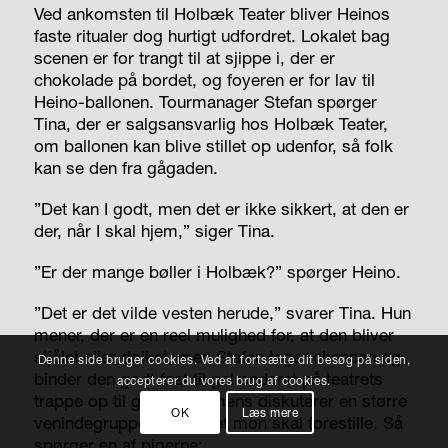
Ved ankomsten til Holbæk Teater bliver Heinos
faste ritualer dog hurtigt udfordret. Lokalet bag
scenen er for trangt til at sjippe i, der er
chokolade på bordet, og foyeren er for lav til
Heino-ballonen. Tourmanager Stefan spørger
Tina, der er salgsansvarlig hos Holbæk Teater,
om ballonen kan blive stillet op udenfor, så folk
kan se den fra gågaden.
”Det kan I godt, men det er ikke sikkert, at den er
der, når I skal hjem,” siger Tina.
”Er der mange bøller i Holbæk?” spørger Heino.
”Det er det vilde vesten herude,” svarer Tina. Hun
mener, der er en reel mulighed for, at den bliver
stjålet eller dolket, men Stefan tager chancen og
Denne side bruger cookies. Ved at fortsætte dit besøg på siden,
binder den godt fast til gelænderet på teatrets
accepterer du vores brug af cookies.
trappe op til gågaden. Imens diskuterer en større
OK
Læs mere
venindegruppe, hvem det mon skal forestille. Så
spørger en af pigerne: