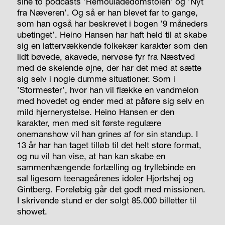
sine to podcasts ’Remouladedomstolen’ og ’Nyt
fra Næveren’. Og så er han blevet far to gange,
som han også har beskrevet i bogen ’9 måneders
ubetinget’. Heino Hansen har haft held til at skabe
sig en lattervækkende folkekær karakter som den
lidt bøvede, akavede, nervøse fyr fra Næstved
med de skelende øjne, der har det med at sætte
sig selv i nogle dumme situationer. Som i
’Stormester’, hvor han vil flække en vandmelon
med hovedet og ender med at påføre sig selv en
mild hjernerystelse. Heino Hansen
er
den
karakter, men med sit første regulære
onemanshow vil han grines af for sin standup. I
13 år har han taget tilløb til det helt store format,
og nu vil han vise, at han kan skabe en
sammenhængende fortælling og tryllebinde en
sal ligesom teenageårenes idoler Hjortshøj og
Gintberg. Foreløbig går det godt med missionen.
I skrivende stund er der solgt 85.000 billetter til
showet.