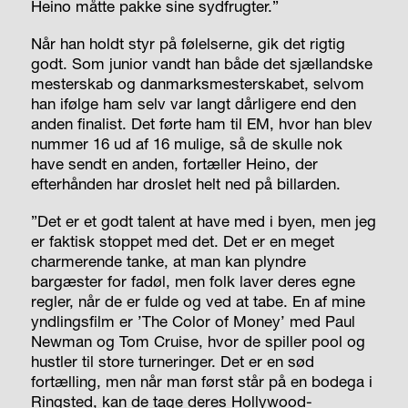
Heino måtte pakke sine sydfrugter.”
Når han holdt styr på følelserne, gik det rigtig
godt. Som junior vandt han både det sjællandske
mesterskab og danmarksmesterskabet, selvom
han ifølge ham selv var langt dårligere end den
anden finalist. Det førte ham til EM, hvor han blev
nummer 16 ud af 16 mulige, så de skulle nok
have sendt en anden, fortæller Heino, der
efterhånden har droslet helt ned på billarden.
”Det er et godt talent at have med i byen, men jeg
er faktisk stoppet med det. Det er en meget
charmerende tanke, at man kan plyndre
bargæster for fadøl, men folk laver deres egne
regler, når de er fulde og ved at tabe. En af mine
yndlingsfilm er ’The Color of Money’ med Paul
Newman og Tom ­Cruise, hvor de spiller pool og
hustler til store turneringer. Det er en sød
fortælling, men når man først står på en bodega i
Ringsted, kan de tage deres Hollywood-