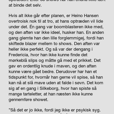
at binde det selv.
Hvis alt ikke går efter planen, er Heino Hansen
overtroisk nok til at tro, at hans optræden vil lide
under det. Én gang var boomblasteren ikke med,
og den aften var ikke ideel, husker han. En anden
gang glemte han den lille forglemmigej, fordi han
skiftede blazer mellem to shows. Den aften var
heller ikke perfekt. Og så var der dengang i
Fredericia, hvor han ikke kunne finde det
mørkeblå slips og måtte gå med et prikket. Det
gav en ordentlig knude i maven, og den aften
kunne være gået bedre. Derudover har han et
tidspunkt for, hvornår han gerne vil spise, så han
kan nå at slå mave uden at falde i søvn. Det kom
sig af en gang i Silkeborg, hvor han spiste så
mange tarteletter, at han næsten ikke kunne
gennemføre showet.
”Så det er jo ikke, fordi jeg ikke er psykisk syg.