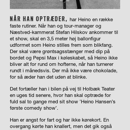
NÅR HAN OPTRÆDER,
har Heino en række
faste rutiner. Når han og tour-manager og
Næstved-kammerat Stefan Hilskov ankommer til
et show, skal en 3,5 meter høj ballonfigur
udformet som Heino stilles frem som blikfang.
Der skal være grøntsagsstænger med dip på
bordet og Pepsi Max i køleskabet, så Heino ikke
bliver alt for rund om hofterne, når han turnerer
rundt i månedsvis. Der må ikke være chokolade,
for så æder han det uden at blinke.
Det fortæller han i bilen på vej til Holbæk Teater
en uges tid senere, hvor han skal optræde for
fuld sal to gange med sit show ’Heino Hansen’s
første comedy show’.
Han er angst for fart og har ikke kørekort. En
overgang kørte han knallert, men det gik også