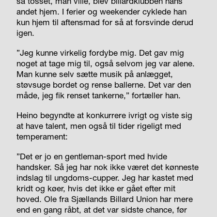
så tosset, man ville, blev billardklubben hans
andet hjem. I ferier og weekender cyklede han
kun hjem til aftensmad for så at forsvinde derud
igen.
”Jeg kunne virkelig fordybe mig. Det gav mig
noget at tage mig til, også selvom jeg var alene.
Man kunne selv sætte musik på anlægget,
støvsuge bordet og rense ballerne. Det var den
måde, jeg fik renset tankerne,” fortæller han.
Heino begyndte at konkurrere ivrigt og viste sig
at have talent, men også til tider rigeligt med
temperament:
”Det er jo en gentleman-sport med hvide
handsker. Så jeg har nok ikke været det kønneste
indslag til ungdoms-cupper. Jeg har kastet med
kridt og køer, hvis det ikke er gået efter mit
hoved. Ole fra Sjællands Billard Union har mere
end en gang råbt, at det var sidste chance, før