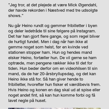
”Jeg tror, at det plejede at være Mick Øgendahl,
der havde rekorden i Næstved med tre udsolgte
shows.”
Nu går Heino rundt og gemmer fribilletter i byen
og deler ledetråde til sine følgere på Instagram.
Det har han gjort flere gange, og som regel bliver
de hurtigt fundet. Men i dag når han ikke at
gemme noget som helst, før en kvinde ved
stationen stopper ham. Hun og hendes mand
elsker Heino, fortæller hun. De vil gerne se ham
optræde, men pengene rækker ikke til det for
tiden. Hun beder derfor om en videohilsen til sin
mand, da de har 20-årsbryllupsdag, og det kan
Heino ikke stå for. Så han giver hende to
fribilletter, hvorefter hun fisker et værdibevis frem.
Hvis Heino og konen en dag skal ud at spise eller
noget andet fint, så kan hun komme forbi og få
lavet negle på huset.