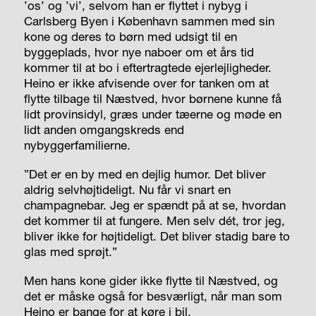
’os’ og ’vi’, selvom han er flyttet i nybyg i
Carlsberg Byen i København sammen med sin
kone og deres to børn med udsigt til en
byggeplads, hvor nye naboer om et års tid
kommer til at bo i eftertragtede ejerlejligheder.
Heino er ikke afvisende over for tanken om at
flytte tilbage til Næstved, hvor børnene kunne få
lidt provinsidyl, græs under tæerne og møde en
lidt anden omgangskreds end
nybyggerfamilierne.
”Det er en by med en dejlig humor. Det bliver
aldrig selvhøjtideligt. Nu får vi snart en
champagnebar. Jeg er spændt på at se, hvordan
det kommer til at fungere. Men selv dét, tror jeg,
bliver ikke for højtideligt. Det bliver stadig bare to
glas med sprøjt.”
Men hans kone gider ikke flytte til Næstved, og
det er måske også for besværligt, når man som
Heino er bange for at køre i bil.