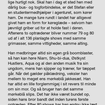
lige hurtigt nok. Skal han i dag et sted hen med
dårlig bus- og togforbindelse, er det Stefan eller
en studentermedhjælper i agenturet, som kører
ham. De mange ture rundt i landet har alligevel
givet ham en form for køreglæde – selvom han
jævnligt griber ud for at holde fast i døren.
Aftenens to optrædener bliver nummer 79 og 80
ud af i alt 136 planlagte shows med samme
grimasser, samme vittigheder, samme alting.
Han medbringer altid sin egen grå boomblaster,
så han kan høre Niarn, Shu-bi-dua, Østkyst
Hustlers, Aqua og al den anden musik fra sin
ungdom, mens han sjipper og træner, før tæppet
går. Når det gælder påklædning, veksler han
mellem to meget ens mørkeblå jakkesæt. Han
har altid en lille forglemmigej i sit revers til minde
om sin mor. Og så bruger han det samme
mørkeblå slips. Det har ikke været bundet op,
siden hans bror bandt det inden turens første
optræden. Efter 80 shows har han endnu ikke lært