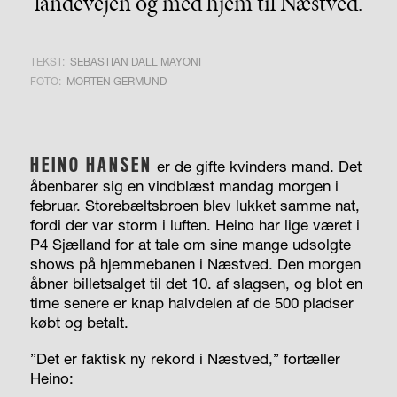
landevejen og med hjem til Næstved.
TEKST:
SEBASTIAN DALL MAYONI
FOTO:
MORTEN GERMUND
HEINO HANSEN
er de gifte kvinders mand. Det
åbenbarer sig en vindblæst mandag morgen i
februar. Storebæltsbroen blev lukket samme nat,
fordi der var storm i luften. Heino har lige været i
P4 Sjælland for at tale om sine mange udsolgte
shows på hjemmebanen i Næstved. Den morgen
åbner billetsalget til det 10. af slagsen, og blot en
time senere er knap halvdelen af de 500 pladser
købt og betalt.
”Det er faktisk ny rekord i Næstved,” fortæller
Heino: