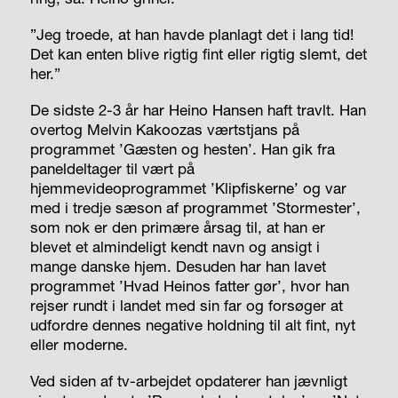
”Jeg troede, at han havde planlagt det i lang tid!
Det kan enten blive rigtig fint eller rigtig slemt, det
her.”
De sidste 2-3 år har Heino Hansen haft travlt. Han
overtog Melvin Kakoozas værtstjans på
programmet ’Gæsten og hesten’. Han gik fra
paneldeltager til vært på
hjemmevideoprogrammet ’Klipfiskerne’ og var
med i tredje sæson af programmet ’Stormester’,
som nok er den primære årsag til, at han er
blevet et almindeligt kendt navn og ansigt i
mange danske hjem. Desuden har han lavet
programmet ’Hvad Heinos fatter gør’, hvor han
rejser rundt i landet med sin far og forsøger at
udfordre dennes negative holdning til alt fint, nyt
eller moderne.
Ved siden af tv-arbejdet opdaterer han jævnligt