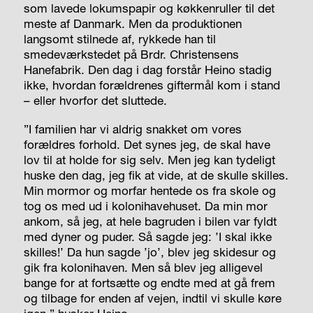
som lavede lokumspapir og køkkenruller til det
meste af Danmark. Men da produktionen
langsomt stilnede af, rykkede han til
smedeværkstedet på Brdr. Christensens
Hanefabrik. Den dag i dag forstår Heino stadig
ikke, hvordan forældrenes giftermål kom i stand
– eller hvorfor det sluttede.
”I familien har vi aldrig snakket om vores
forældres forhold. Det synes jeg, de skal have
lov til at holde for sig selv. Men jeg kan tydeligt
huske den dag, jeg fik at vide, at de skulle skilles.
Min mormor og morfar hentede os fra skole og
tog os med ud i kolonihavehuset. Da min mor
ankom, så jeg, at hele bagruden i bilen var fyldt
med dyner og puder. Så sagde jeg: ’I skal ikke
skilles!’ Da hun sagde ’jo’, blev jeg skidesur og
gik fra kolonihaven. Men så blev jeg alligevel
bange for at fortsætte og endte med at gå frem
og tilbage for enden af vejen, indtil vi skulle køre