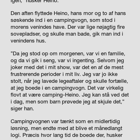
igen,” husker Heino.
Den aften flyttede Heino, hans mor og to af hans
søskende ind i en campingvogn, som stod i
morens venindes have. Der var lige nøjagtig fire
sovepladser, og skulle man bade, gik man ind i
venindens hus.
”Da jeg stod op om morgenen, var vi en familie,
og da vi gik i seng, var vi ingenting. Selvom jeg
joker med det i mit show, var det en af de mest
frustrerende perioder i mit liv. Jeg var jo ikke
stolt, når jeg lavede legeaftaler og skulle fortælle,
at jeg boede i en campingvogn. Det var virkelig
flovt at være camping-Heino. Jeg kan stå ved det
i dag, men som barn prøvede jeg at skjule det,”
siger han.
Campingvognen var tænkt som en midlertidig
løsning, men endte med at blive et månedlangt
logi. Præcis hvor lang tid de boede der, husker