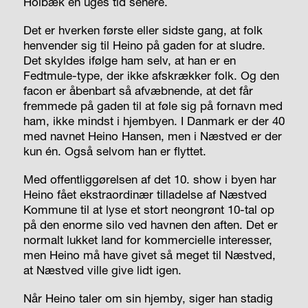
Holbæk en uges tid senere.
Det er hverken første eller sidste gang, at folk
henvender sig til Heino på gaden for at sludre.
Det skyldes ifølge ham selv, at han er en
Fedtmule-type, der ikke afskrækker folk. Og den
facon er åbenbart så afvæbnende, at det får
fremmede på gaden til at føle sig på fornavn med
ham, ikke mindst i hjembyen. I Danmark er der 40
med navnet Heino Hansen, men i Næstved er der
kun én. Også selvom han er flyttet.
Med offentliggørelsen af det 10. show i byen har
Heino fået ekstraordinær tilladelse af Næstved
Kommune til at lyse et stort neongrønt 10-tal op
på den enorme silo ved havnen den aften. Det er
normalt lukket land for kommercielle interesser,
men Heino må have givet så meget til Næstved,
at Næstved ville give lidt igen.
Når Heino taler om sin hjemby, siger han stadig