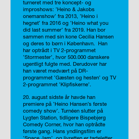
turneret med tre koncept- og
improshows: ’Heino & Jakobs
onemanshow’ fra 2013, ’Heino i
hegnet’ fra 2016 og ’Heino what you
did last summer’ fra 2019. Han bor
sammen med sin kone Cecilia Hansen
og deres to børn i København. Han
har optrådt i TV 2-programmet
’Stormester’, hvor 500.000 danskere
ugentligt fulgte med. Derudover har
han været medvært på DR-
programmet ’Gæsten og hesten’ og TV
2-programmet ’Klipfiskerne’.
20. august sidste år havde han
premiere på ’Heino Hansen’s første
comedy show’. Turnéen slutter på
Lygten Station, tidligere Bispebjerg
Comedy Corner, hvor han optrådte
første gang. Hans yndlingsfilm er
’Space Jam’, og livretten er tarteletter.