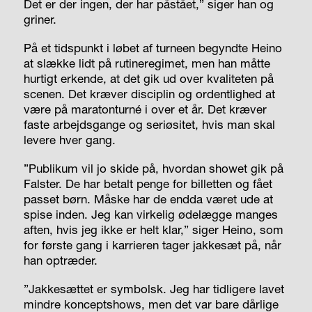
Det er der ingen, der har påstået,” siger han og
griner.
På et tidspunkt i løbet af turneen begyndte Heino
at slække lidt på rutineregimet, men han måtte
hurtigt erkende, at det gik ud over kvaliteten på
scenen. Det kræver disciplin og ordentlighed at
være på maratonturné i over et år. Det kræver
faste arbejdsgange og seriøsitet, hvis man skal
levere hver gang.
”Publikum vil jo skide på, hvordan showet gik på
Falster. De har betalt penge for billetten og fået
passet børn. Måske har de endda været ude at
spise inden. Jeg kan virkelig ødelægge manges
aften, hvis jeg ikke er helt klar,” siger Heino, som
for første gang i karrieren tager jakkesæt på, når
han optræder.
”Jakkesættet er symbolsk. Jeg har tidligere lavet
mindre konceptshows, men det var bare dårlige