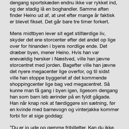
dengang sportskæden endnu ikke var rykket ind,
og der stadig lå en boghandler. Samme aften
finder Heino ud af, at uret efter mange år faktisk
er blevet fikset. Det går bare tre timer forkert.
Mens midtbyen lever sit eget stilfærdige liv,
skyder det ene storcenter efter det andet op lige
over for hinanden i byens nordlige ende. Det
dræber byen, mener Heino. Hvis han var
enevældig hersker i Næstved, ville han jævne
storcentret med jorden. Bagefter ville han jævne
det nyere megacenter lige overfor, og til sidst
ville han stoppe byggeriet af det kommende
shoppingcenter lige bag ved megacentret. Så
kunne man få gang i byen igen, ligesom dengang
han som barn løb ærinder på en fyldt gågade.
Han når knap nok at færdiggøre sin sætning, før
en kvinde med barnevogn og vinterjakke kommer
forbi for at sige goddag:
”Du er jo ude og gemme fribilletter. Kan du ikke