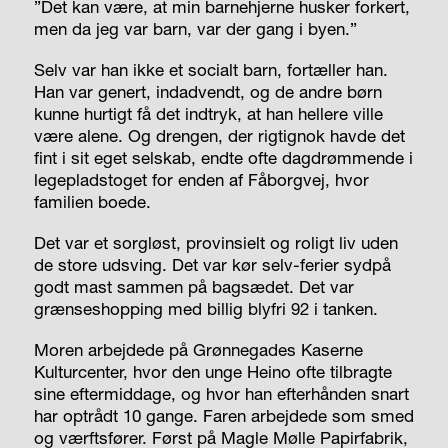
”Det kan være, at min barnehjerne husker forkert,
men da jeg var barn, var der gang i byen.”
Selv var han ikke et socialt barn, fortæller han.
Han var genert, indadvendt, og de andre børn
kunne hurtigt få det indtryk, at han hellere ville
være alene. Og drengen, der rigtignok havde det
fint i sit eget selskab, endte ofte dagdrømmende i
legepladstoget for enden af Fåborgvej, hvor
familien boede.
Det var et sorgløst, provinsielt og roligt liv uden
de store udsving. Det var kør selv-ferier sydpå
godt mast sammen på bagsædet. Det var
grænseshopping med billig blyfri 92 i tanken.
Moren arbejdede på Grønnegades Kaserne
Kulturcenter, hvor den unge Heino ofte tilbragte
sine eftermiddage, og hvor han efterhånden snart
har optrådt 10 gange. Faren arbejdede som smed
og værftsfører. Først på Magle Mølle Papirfabrik,