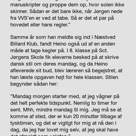
manuskripter og proppe dem op, hvor solen ikke
skinner. Sådan er det bare ikke, når Jørgen nede
fra VVS’en er ved at tabe. Så er det et par på
hovedet eller hans regler.”
Samme år som han meldte sig ind i Næstved
Billard Klub, fandt Heino også ud af en anden
måde at tage kegler på. I 8. klasse på Sct.
Jørgens Skole fik eleverne besked på at skrive
dansk stil om deres mandag, og da Heino
afleverede sit bud, blev læreren så begejstret, at
han læste opgaven højt for hele klassen. Stilen
begynder sådan her:
”Mandag morgen starter med, at jeg vågner på
det helt perfekte tidspunkt. Nemlig to timer for
sent. Mhh, mindre mandag til mig. Jeg må se at
komme af sted, der er kun 20 minutter tilbage af
tysktimen, og det er vigtigt for mig at nå den i
dag, da jeg har lovet mig selv, at jeg skal have