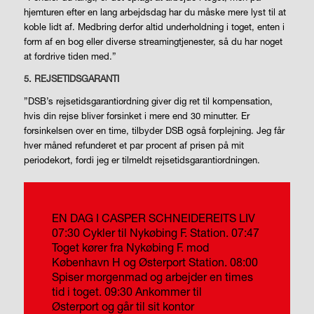
hjemturen efter en lang arbejdsdag har du måske mere lyst til at
koble lidt af. Medbring derfor altid underholdning i toget, enten i
form af en bog eller diverse streamingtjenester, så du har noget
at fordrive tiden med.”
5. REJSETIDSGARANTI
”DSB’s rejsetidsgarantiordning giver dig ret til kompensation,
hvis din rejse bliver forsinket i mere end 30 minutter. Er
forsinkelsen over en time, tilbyder DSB også forplejning. Jeg får
hver måned refunderet et par procent af prisen på mit
periodekort, fordi jeg er tilmeldt rejsetidsgarantiordningen.
EN DAG I CASPER SCHNEIDEREITS LIV
07:30 Cykler til Nykøbing F. Station.
07:47
Toget kører fra Nykøbing F. mod
København H og Østerport Station.
08:00
Spiser morgenmad og arbejder en times
tid i toget.
09:30 Ankommer til
Østerport og går til sit kontor