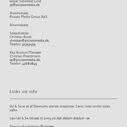
Jesper Sehested Lund
jsl@piccolomedia.dk
Annoncesalg:
Piccolo Media Group ApS
Annoncesalg:
Salgsdirektør
Christian Arndt
christian@piccolomedia.dk
,
Telefon:
51333455
Key Account Manager
Christian Preetzmann
cp@piccolomedia.dk
,
Telefon:
42680845
Links og info
Ud & Se er et af Danmarks største magasiner. Læst i hele landet siden
1980.
Læs Ud & Se tilbage til 2005 på
dsb.dk/om-dsb/ud--se
Følg os på instagram
@udogse