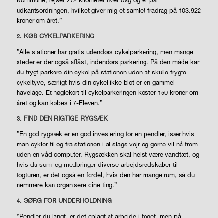
Kommune, rejser 272 kilometer hver dag og er på
udkantsordningen, hvilket giver mig et samlet fradrag på 103.922
kroner om året.”
2. KØB CYKELPARKERING
”Alle stationer har gratis udendørs cykelparkering, men mange
steder er der også aflåst, indendørs parkering. På den måde kan
du trygt parkere din cykel på stationen uden at skulle frygte
cykeltyve, særligt hvis din cykel ikke blot er en gammel
havelåge. Et nøglekort til cykelparkeringen koster 150 kroner om
året og kan købes i 7-Eleven.”
3. FIND DEN RIGTIGE RYGSÆK
”En god rygsæk er en god investering for en pendler, især hvis
man cykler til og fra stationen i al slags vejr og gerne vil nå frem
uden en våd computer. Rygsækken skal helst være vandtæt, og
hvis du som jeg medbringer diverse arbejdsredskaber til
togturen, er det også en fordel, hvis den har mange rum, så du
nemmere kan organisere dine ting.”
4. SØRG FOR UNDERHOLDNING
”Pendler du langt, er det oplagt at arbejde i toget, men på