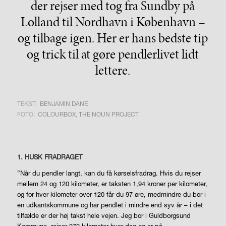
der rejser med tog fra Sundby på
Lolland til Nordhavn i København –
og tilbage igen. Her er hans bedste tip
og trick til at gøre pendlerlivet lidt
lettere.
TEKST:
BENJAMIN DANE
FOTO:
COLOURBOX, THE NOUN PROJECT
1. HUSK FRADRAGET
”Når du pendler langt, kan du få kørselsfradrag. Hvis du rejser
mellem 24 og 120 kilometer, er taksten 1,94 kroner per kilometer,
og for hver kilometer over 120 får du 97 øre, medmindre du bor i
en udkantskommune og har pendlet i mindre end syv år – i det
tilfælde er der høj takst hele vejen. Jeg bor i Guldborgsund