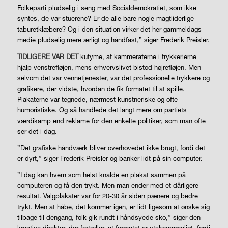
Folkeparti pludselig i seng med Socialdemokratiet, som ikke
syntes, de var stuerene? Er de alle bare nogle magtliderlige
taburetklæbere? Og i den situation virker det her gammeldags
medie pludselig mere ærligt og håndfast,” siger Frederik Preisler.
TIDLIGERE VAR DET
kutyme, at kammeraterne i trykkerierne
hjalp venstrefløjen, mens erhvervslivet bistod højrefløjen. Men
selvom det var vennetjenester, var det professionelle trykkere og
grafikere, der vidste, hvordan de fik formatet til at spille.
Plakaterne var tegnede, nærmest kunstneriske og ofte
humoristiske. Og så handlede det langt mere om partiets
værdikamp end reklame for den enkelte politiker, som man ofte
ser det i dag.
”Det grafiske håndværk bliver overhovedet ikke brugt, fordi det
er dyrt,” siger Frederik Preisler og banker lidt på sin computer.
”I dag kan hvem som helst knalde en plakat sammen på
computeren og få den trykt. Men man ender med et dårligere
resultat. Valgplakater var for 20-30 år siden pænere og bedre
trykt. Men at håbe, det kommer igen, er lidt ligesom at ønske sig
tilbage til dengang, folk gik rundt i håndsyede sko,” siger den
kreative direktør, der fortæller, at formatet er utaknemmeligt, fordi