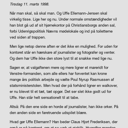
Tirsdag 11. marts 1998.
Når man skal, så skal man. Og Uffe Ellemann-Jensen skal
virkelig tisse. Lige her og nu. Under normale omstændigheder vil
han blot gå ud af sit hjørnekontor på Christiansborgs anden sal,
forbi Udenrigspolitisk Nævns mødelokale og ind på toiletterne
ved siden af trappen.
Men lige netop denne aften er det ikke en mulighed. For uden for
kontoret står en hærskare af journalister og fotografer og venter.
Og dem har Uffe ikke den store lyst til at snakke med lige nu.
Sagen er, at valgaftenen mere og mere ligner et mareridt for
Venstre-formanden, som alle ellers har forventet kan krone
mange års politisk arbejde og vælte Poul Nyrup Rasmussen af
statsministerstolen. Men hvad der på forhånd ligner en
walkover
,
er nu blevet til et tæt, tæt opgør. Det ser slet ikke godt ud for
Uffe. Han står helt sensationelt til at tabe.
Altså: På den ene side en horde af journalister, han ikke orker. På
den anden side en faretruende udspilet blære.
Hvad gør Uffe Ellemann? Han beder Claus Hjort Frederiksen, der
også er på kontoret, om at se væk et øjeblik. Hvorefter manden,