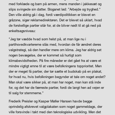
med forklæde og barn på armen, mens manden i jakkesæt og
slips svingede sin datter. Sloganet lød: ”Arbejde og tryghed.”
Den ville aldrig gå i dag, fordi værdipolitikken er blevet en
gråzone, siger reklamedirektøren. Det er blevet så uklart, hvad
de forskellige partier står for, at de bliver nødt til at gå ned på
enkeltsagsniveau:
”Jeg tør vædde hvad som helst på, at man lige nu i
partihovedkvartererne slås med, hvordan de får ændret deres
valgstrategi, så den handler mere om klima. Jeg har aldrig set
nogen bevægelse, der er kommet så hurtigt som
klimabevidstheden. På fire måneder er det gået fra at være et
mindre vigtigt emne til at være befolkningens topprioritet. Men
der er meget få partier, der tør sætte et budskab på en plakat,
for hvad nu, hvis befolkningen begynder at tale om noget andet?
Man skal være sikker på, at man har noget, man kan stå inde
for, og det har de færreste partier, fordi de langt hen ad vejen er
til salg for stemmerne.”
Frederik Preisler og Kasper Møller Hansen havde begge
oprindelig afskrevet valgplakaten som noget gammeldags, der
ville forsvinde i takt med den teknologiske udvikling. Men det