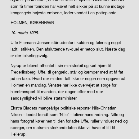
som få timer forinden har været helt sikker på at kunne indtage
kongerigets højeste embede, lader vandet i en potteplante.
HOLMEN, KØBENHAVN
10. marts 1998.
Uffe Ellemann-Jensen står udenfor i kulden og føler sig noget
ladt i stikken. Den afsluttende tv-duel er netop slut. Næste dag
er der folketingsvalg.
Nyrup er blevet afhentet i sin ministerbil og kørt hjem til
Frederiksberg. Uffe, til gengæld, står og kæmper med at få fat
på en taxa. Hvad der mildest talt ikke er nogen nem opgave på
Holmen en mandag. Venstre har ikke overvejet at sørge for
hjemtransport til manden, der dagen efter med stor
sandsynlighed vil blive statsminister.
Ekstra Bladets mangeårige politiske reporter Nils-Christian
Nilson – bedst kendt som ’Nille’ – bliver hans redning. Nille og
hans fotograf kører hen til den forladte Uffe, ruller vinduet ned og
spørger, om statsministerkandidaten ikke vil have et lift til
Hellerup.