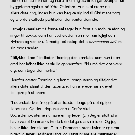
Det er hen ad midnat, og Helle Thorning-Schmidt går ovenpå i sit
byggeforeningshus på Ydre Østerbro. Hun skal ordne de
allersidste ting, inden hun kan begive sig ind til Christiansborg
og alle de skuffede partifæller, der venter derinde.
I arbejdsværelset på første sal tager hun først sin mobiltelefon og
ringer til Løkke, som hun ved sidder hjemme i sin lejlighed i
Nyhavn og venter utålmodigt på netop dette
concession call
fra
sin modstander.
”Tillykke, Lars,” indleder Thorning den samtale, som hun i dén
grad har håbet ikke at skulle gennemføre. ”Nu må det vist være
dig, som tager den herfra.”
Herefter sætter Thorning sig hen til computeren og tilføjer det
allersidste afsnit til den tabertale, hun allerede har skrevet
tidligere på aftenen:
”Lederskab består også af at træde tilbage på det rigtige
tidspunkt. Og det tidspunkt er nu. Derfor skal
Socialdemokraterne nu have en ny leder. (…) Jeg er stolt af at
have været Danmarks første kvindelige statsminister. Og jeg
bliver ikke den sidste. Til alle Danmarks store kvinder og små
piger: Vi lever i et åbent land, og I skal bruge alle muligheder.”