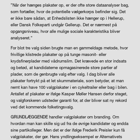
”Når der hænges plakater op, er der ofte store dataanalyser bag,
som fortæller, hvor de potentielle vælgerkorps befinder sig. Det
er ikke bare sådan, at Enhedslisten ikke hænger op i Hellerup,
eller Dansk Folkeparti undgår Gellerup. Det er nærmest på
opgangsniveau, hvor alle mulige sociale karakteristika bliver
analyseret.”
For blot tre valg siden brugte man en gammeldags metode, hvor
frivillige klistrede plakater op på tunge masonit- eller
krydsfinerplader med vådrumslim. Det krævede en stor indsats
og betød, at kandidaterne opmagasinerede store partier af
plader, som de genbrugte valg efter valg. I dag bliver alle
plakater fortrykt på et let skummateriale, som betyder, at man
nemt kan have 100 valgplakater i en cykeltrailer eller bag i bilen.
Antallet af plakater er ifølge Kasper Møller Hansen derfor steget,
og valgforskeren udsteder garanti for, at der bliver sat ny rekord
ved det kommende folketingsvalg.
GRUNDLÆGGENDE
handler valgplakater om branding. Om
hvordan man kan skille sig ud fra de øvrige kandidater og endda
sine partikolleger. Men det er der ifølge Frederik Preisler kun få
valgplakater, der gør. Hans yndlingseksempel er Alternativets