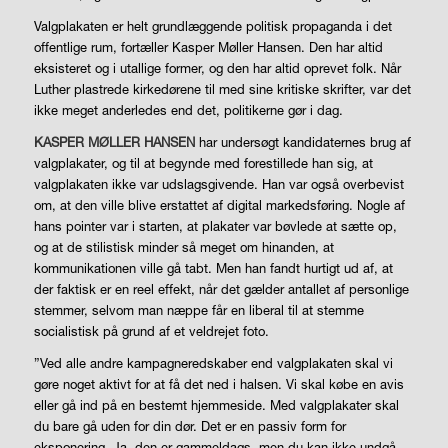
Valgplakaten er helt grundlæggende politisk propaganda i det
offentlige rum, fortæller Kasper Møller Hansen. Den har altid
eksisteret og i utallige former, og den har altid oprevet folk. Når
Luther plastrede kirkedørene til med sine kritiske skrifter, var det
ikke meget anderledes end det, politikerne gør i dag.
KASPER MØLLER HANSEN
har undersøgt kandidaternes brug af
valgplakater, og til at begynde med forestillede han sig, at
valgplakaten ikke var udslagsgivende. Han var også overbevist
om, at den ville blive erstattet af digital markedsføring. Nogle af
hans pointer var i starten, at plakater var bøvlede at sætte op,
og at de stilistisk minder så meget om hinanden, at
kommunikationen ville gå tabt. Men han fandt hurtigt ud af, at
der faktisk er en reel effekt, når det gælder antallet af personlige
stemmer, selvom man næppe får en liberal til at stemme
socialistisk på grund af et veldrejet foto.
”Ved alle andre kampagneredskaber end valgplakaten skal vi
gøre noget aktivt for at få det ned i halsen. Vi skal købe en avis
eller gå ind på en bestemt hjemmeside. Med valgplakater skal
du bare gå uden for din dør. Det er en passiv form for
eksponering. Ja, den er gammeldags, men du kan ikke undgå