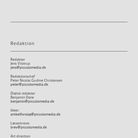
Redaktion
Redaktør
Jens Vilstrup
jens@piccolomedia.dk
Redaktionschef
Peter Nicolai Gudme Christensen
peter@piccolomedia.dk
Digital redaktør
Benjamin Dane
benjamin@piccolomedia.dk
Ideer:
artikelforslag@piccolomedia.dk
Læserbreve:
brev@piccolomedia.dk
Art direction