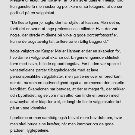
kun ganske få mennesker og politikere er så fotogene, at de ser
godt ud på en valgplakat.
”De fleste ligner jo nogle, der har stjålet af kassen. Men det er,
fordi det er svært at tage professionelle billeder. Hvis der var
nogle, der ofrede midlerne på virkelig gode portrætfotografier,
kunne de bogstavelig talt brillere på en billig baggrund.”
Ifølge valgforsker Kasper Møller Hansen er der en skabelon for,
hvordan en valgplakat skal se ud. En gennemgående stilistisk
form med navn, billede og partibogstav. Før i tiden var specielt
venstrefløjens partier tilbageholdende med at lave
personspecifikke valgplakater, men partierne over en bred kam
ser det nu som en nødvendighed også at promovere den enkelte
kandidat. Skabelonen har betydet, at der er meget få, der stikker
ud i bybilledet, og selvom man altid kan finde en person med
cowboyhat eller klap for øjet, er langt de fleste valgplakater tæt
på at være identiske.
I partierne er man samtidig også blevet mere bevidste om, hvor
man skal bruge sine kræfter, når man kæmper om de gode
pladser i lygtepælene.