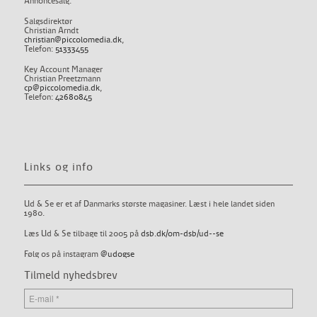
Annoncesalg:
Salgsdirektør
Christian Arndt
christian@piccolomedia.dk
,
Telefon:
51333455
Key Account Manager
Christian Preetzmann
cp@piccolomedia.dk
,
Telefon:
42680845
Links og info
Ud & Se er et af Danmarks største magasiner. Læst i hele landet siden
1980.
Læs Ud & Se tilbage til 2005 på
dsb.dk/om-dsb/ud--se
Følg os på instagram
@udogse
Tilmeld nyhedsbrev