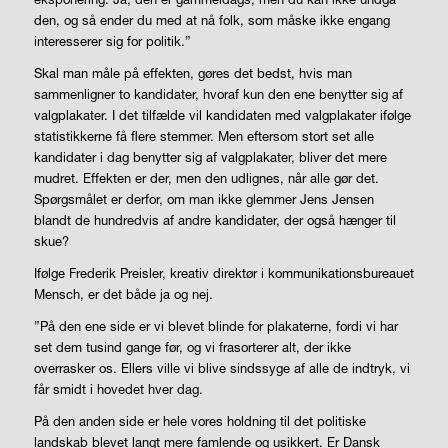
den, og så ender du med at nå folk, som måske ikke engang
interesserer sig for politik.”
Skal man måle på effekten, gøres det bedst, hvis man
sammenligner to kandidater, hvoraf kun den ene benytter sig af
valgplakater. I det tilfælde vil kandidaten med valgplakater ifølge
statistikkerne få flere stemmer. Men eftersom stort set alle
kandidater i dag benytter sig af valgplakater, bliver det mere
mudret. Effekten er der, men den udlignes, når alle gør det.
Spørgsmålet er derfor, om man ikke glemmer Jens Jensen
blandt de hundredvis af andre kandidater, der også hænger til
skue?
Ifølge Frederik Preisler, kreativ direktør i kommunikationsbureauet
Mensch, er det både ja og nej.
”På den ene side er vi blevet blinde for plakaterne, fordi vi har
set dem tusind gange før, og vi frasorterer alt, der ikke
overrasker os. Ellers ville vi blive sindssyge af alle de indtryk, vi
får smidt i hovedet hver dag.
På den anden side er hele vores holdning til det politiske
landskab blevet langt mere famlende og usikkert. Er Dansk