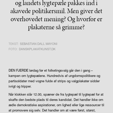
og landets lygtepæle pakkes ind i
akavede politikersmil. Men giver det
overhovedet mening? Og hvorfor er
plakaterne så grimme?
TEKST:
SEBASTIAN DALL MAYONI
FOTO:
DANSKPLAKATKUNST.DK
DEN FJERDE
lørdag før et folketingsvalg går den i gang –
kampen om lygtepælene. Hundredvis af ungdomspolitikere og
partisoldater med vogne fulde af strips og valgplakater sidder
ivrigt og tripper.
Når klokken slår 12.00, spæner de fra lygtepæl til lygtepæl for at
skaffe den bedste plads til deres kandidat. Det handler ikke om
ædle demokratiske aspirationer, om lighed eller lige ressourcer til
at promovere sig selv. Det handler om at være først, størst,