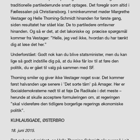
traditionelle partilederrunde snart optages. Det foregår som altid i
Fællessalen på Christiansborg. I sminke­rummet møder Margrethe
Vestager og Helle Thorning-Schmidt hinanden for første gang,
siden resultatet har stået klar. De to parti­ledere omfavner
hinanden. Og så er det, at det lakoniske og
præcise spørgsmål
kommer fra Vestager: ”Helle, jeg ved ikke, hvordan du har tænkt
dig at løse det her.”
Underforstået: Godt nok kan du blive statsminister, men du kan
lige så godt indstille dig på, at du ikke får lov til at føre den
politik, du er gået til valg på sammen med SF.
Thorning smiler og giver ikke Vestager noget svar. Det kommer
først halvanden uge senere i ’Det sorte tårn’ på Amager. Her er
Socialdemokraterne nødt til at føje De Radikale i det meste –
herunde at skulle acceptere formuleringen om, at regeringen
”skal videreføre den tidligere borgerlige regerings økonomiske
politik”.
KUHLAUSGADE, ØSTERBRO
18. juni 2015.