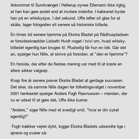
Ankommet til Sundvænget i Hellerup synes Ellemann ikke rigtig,
at han kan gøre andet end at invitere indenfor. I køkkenet byder
han på en whiskysjus. I det sekund, Uffe løfter sit glas for at
skåle, tager fotografen sit senere så historiske billede.
En times tid senere hjemme på Ekstra Bladet på Rådhuspladsen
er forsideskrædder Lisbeth Hvidt noget i tvivl om, hvad whisky-
billedet egentlig kan bruges til. Pludselig får hun en idé. Går det
an, spørger hun Nille, at skrive på forsiden, at ”den er hjemme”?
En forside, der efter de flestes mening var med til at koste en
ellers sikker valgsejr.
Knap fire år senere prøver Ekstra Bladet at gentage succesen.
Det sker, da samme Nille dagen før folketingsvalget i november
2001 henkastet spørger Anders Fogh Rasmussen – manden, der
nu er udset til at gøre det, Uffe ikke kunne:
”Anders,” siger Nille med et snedigt smil, ”hvor er din cykel
egentlig?”
Fogh trækker vejret dybt, kigger Ekstra Bladets udsendte lige i
øjnene og svarer så: