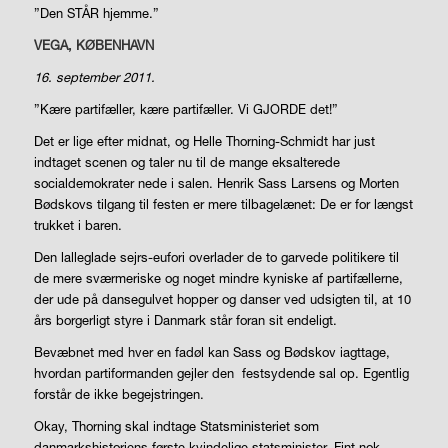
”Den STÅR hjemme.”
VEGA, KØBENHAVN
16. september 2011.
”Kære partifæller, kære partifæller. Vi GJORDE det!”
Det er lige efter midnat, og Helle Thorning-Schmidt har just
indtaget scenen og taler nu til de mange eksalterede
socialdemokrater nede i salen. Henrik Sass Larsens og Morten
Bødskovs tilgang til festen er mere tilbagelænet: De er for længst
trukket i baren.
Den lalleglade sejrs-eufori overlader de to garvede politikere til
de mere sværmeriske og noget mindre kyniske af partifællerne,
der ude på dansegulvet hopper og danser ved udsigten til, at 10
års borgerligt styre i Danmark står foran sit endeligt.
Bevæbnet med hver en fadøl kan Sass og Bødskov iagttage,
hvordan partiformanden gejler den
festsydende sal op. Egentlig
forstår de ikke begejstringen.
Okay, Thorning skal indtage Statsministeriet som
danmarkshistoriens første kvindelige statsminister. Fint nok.