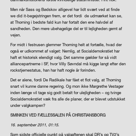
Men når Sass og Bødskov alligevel har lidt svært ved at finde
we did it
-begejstringen frem, er det fordi
de udmærket kan se,
at Thorning i bedste fald kun har fortalt den ene halvdel af
sandheden. Den mere ubehagelige del er til lejligheden gemt af
vejen.
For midt i festrusen glemmer Thorning helt at fortælle, hvad der
også er udkommet af valget: Nemlig, at Socialdemokratiet har
haft et historisk elendigt valg. Det samme gælder for så vidt
alliancepartnerne i SF, hvor Villy Søvndal må kigge langt efter den
rockstjernestatus, han har haft nogle år forinden.
Det er alene, fordi De Radikale har fået et flot valg, at Thorning
snart vil kunne danne regering. Og mon ikke Margrethe Vestager
inden længe vil tage sig godt betalt for ulejligheden – og tvinge
Socialdemokratiet væk fra alle de planer, der er blevet udstukket
under valgkampen?
SMINKEN VED FÆLLESSALEN PÅ CHRISTIANSBORG
16. september 2011, 01:15.
Som sidste officielle punkt på valgaftenen skal DR’s og TV2’s