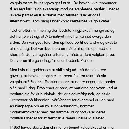
valgplakat fra folketingsvalget i 2015. De havde ikke ressourcer
til en regulær valgplakatkamp mod de etablerede partier. I stedet
lavede partiet en lille plakat med teksten ”Der er også
Alternativet”, som hang under konkurrenternes valgplakater.
”Det er efter min mening den bedste valgplakat i mange år, og
det har jo vist sig, at Alternativet ikke har kunnet overgå den
siden. Den var god, fordi den spillede op til de andre og skabte
et meta-lag. Det var ikke bare en måde at spille op imod de
store på, det var også en alternativ måde at føre valgkamp på.
Det var en lille genistreg,” mener Frederik Preisler.
Men hvis det gælder om at skille sig ud, må det vel være
gavnligt at have et slogan eller i hvert fald en tekst på sin
valgplakat? Frederik Preisler mener, at det er noget, alle partier
slås med i dag. Problemet er bare, at partierne har svært ved at
beslutte sig for ét budskab, der er slagkraftigt nok, og at de
lurepasser på hinanden. Når Venstre for eksempel er ude med
en kampagne om en ny sundhedsreform, kommer
Socialdemokratiet med det samme ud og forsvarer deres
position i stedet for at fremhæve deres unikke kvaliteter.
I 1950 havde Socialdemokratiet en tegnet valgplakat af en mor