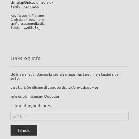
christian@piccolomedia.dk
,
Telefon:
51333455
Key Account Manager
Christian Preetzmann
cp@piccolomedia.dk
,
Telefon:
42680845
Links og info
Ud & Se er et af Danmarks største magasiner. Læst i hele landet siden
1980.
Læs Ud & Se tilbage til 2005 på
dsb.dk/om-dsb/ud--se
Følg os på instagram
@udogse
Tilmeld nyhedsbrev