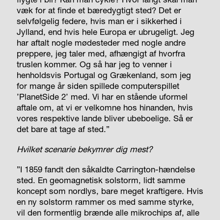
væk for at finde et bæredygtigt sted? Det er
selvfølgelig federe, hvis man er i sikkerhed i
Jylland, end hvis hele Europa er ubrugeligt. Jeg
har aftalt nogle mødesteder med nogle andre
preppere, jeg taler med, afhængigt af hvorfra
truslen kommer. Og så har jeg to venner i
henholdsvis Portugal og Grækenland, som jeg
for mange år siden spillede computerspillet
’PlanetSide 2’ med. Vi har en stående uformel
aftale om, at vi er velkomne hos hinanden, hvis
vores respektive lande bliver ubeboelige. Så er
det bare at tage af sted.”
Hvilket scenarie bekymrer dig mest?
”I 1859 fandt den såkaldte Carrington-hændelse
sted. En geomagnetisk solstorm, lidt samme
koncept som nordlys, bare meget kraftigere. Hvis
en ny solstorm rammer os med samme styrke,
vil den formentlig brænde alle mikrochips af, alle