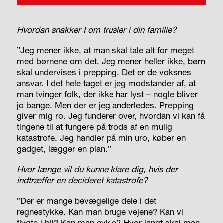
Hvordan snakker I om trusler i din familie?
”Jeg mener ikke, at man skal tale alt for meget
med børnene om det. Jeg mener heller ikke, børn
skal undervises i prepping. Det er de voksnes
ansvar. I det hele taget er jeg modstander af, at
man tvinger folk, der ikke har lyst – nogle bliver
jo bange. Men der er jeg anderledes. Prepping
giver mig ro. Jeg funderer over, hvordan vi kan få
tingene til at fungere på trods af en mulig
katastrofe. Jeg handler på min uro, køber en
gadget, lægger en plan.”
Hvor længe vil du kunne klare dig, hvis der
indtræffer en decideret katastrofe?
”Der er mange bevægelige dele i det
regnestykke. Kan man bruge vejene? Kan vi
flygte i bil? Kan man cykle? Hvor langt skal man