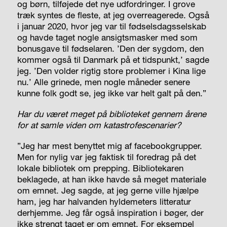
og børn, tilføjede det nye udfordringer. I grove
træk syntes de fleste, at jeg overreagerede. Også
i januar 2020, hvor jeg var til fødselsdagsselskab
og havde taget nogle ansigtsmasker med som
bonusgave til fødselaren. ’Den der sygdom, den
kommer også til Danmark på et tidspunkt,’ sagde
jeg. ’Den volder rigtig store problemer i Kina lige
nu.’ Alle grinede, men nogle måneder senere
kunne folk godt se, jeg ikke var helt galt på den.”
Har du været meget på biblioteket gennem årene
for at samle viden om katastrofescenarier?
”Jeg har mest benyttet mig af facebookgrupper.
Men for nylig var jeg faktisk til foredrag på det
lokale bibliotek om prepping. Bibliotekaren
beklagede, at han ikke havde så meget materiale
om emnet. Jeg sagde, at jeg gerne ville hjælpe
ham, jeg har halvanden hyldemeters litteratur
derhjemme. Jeg får også inspiration i bøger, der
ikke strengt taget er om emnet. For eksempel