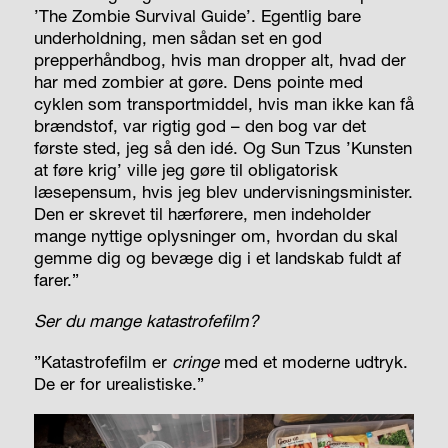
’The Zombie Survival Guide’. Egentlig bare
underholdning, men sådan set en god
prepperhåndbog, hvis man dropper alt, hvad der
har med zombier at gøre. Dens pointe med
cyklen som transportmiddel, hvis man ikke kan få
brændstof, var rigtig god – den bog var det
første sted, jeg så den idé. Og Sun Tzus ’Kunsten
at føre krig’ ville jeg gøre til obligatorisk
læsepensum, hvis jeg blev undervisningsminister.
Den er skrevet til hærførere, men indeholder
mange nyttige oplysninger om, hvordan du skal
gemme dig og bevæge dig i et landskab fuldt af
farer.”
Ser du mange katastrofefilm?
”Katastrofefilm er
cringe
med et moderne udtryk.
De er for urealistiske.”