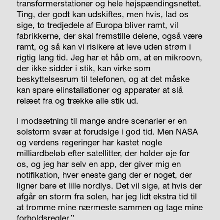
transformerstationer og hele højspændingsnettet.
Ting, der godt kan udskiftes, men hvis, lad os
sige, to tredjedele af Europa bliver ramt, vil
fabrikkerne, der skal fremstille delene, også være
ramt, og så kan vi risikere at leve uden strøm i
rigtig lang tid. Jeg har et håb om, at en mikroovn,
der ikke sidder i stik, kan virke som
beskyttelsesrum til telefonen, og at det måske
kan spare elinstallationer og apparater at slå
relæet fra og trække alle stik ud.
I modsætning til mange andre scenarier er en
solstorm svær at forudsige i god tid. Men NASA
og verdens regeringer har kastet nogle
milliardbeløb efter satellitter, der holder øje for
os, og jeg har selv en app, der giver mig en
notifikation, hver eneste gang der er noget, der
ligner bare et lille nordlys. Det vil sige, at hvis der
afgår en storm fra solen, har jeg lidt ekstra tid til
at tromme mine nærmeste sammen og tage mine
forholdsregler.”