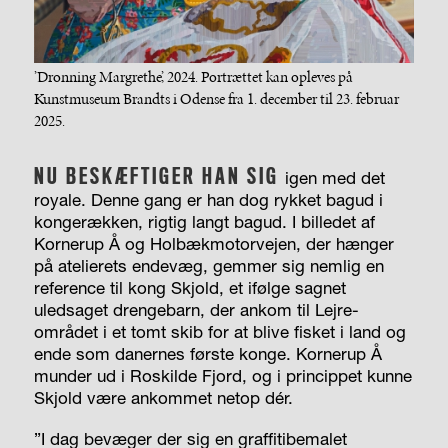
’Dronning Margrethe’, 2024. Portrættet kan opleves på
Kunstmuseum Brandts i Odense fra 1. december til 23. februar
2025.
NU BESKÆFTIGER HAN SIG
igen med det
royale. Denne gang er han dog rykket bagud i
kongerækken, rigtig langt bagud. I billedet af
Kornerup Å og Holbækmotorvejen, der hænger
på atelierets endevæg, gemmer sig nemlig en
reference til kong Skjold, et ifølge sagnet
uledsaget drengebarn, der ankom til Lejre-
området i et tomt skib for at blive fisket i land og
ende som danernes første konge. Kornerup Å
munder ud i Roskilde Fjord, og i princippet kunne
Skjold være ankommet netop dér.
”I dag bevæger der sig en graffitibemalet