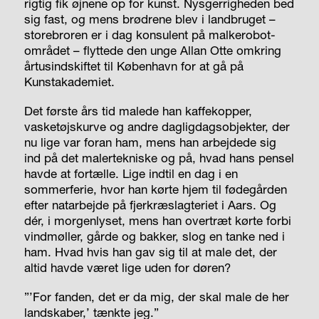
rigtig fik øjnene op for kunst. Nysgerrigheden bed
sig fast, og mens brødrene blev i landbruget –
storebroren er i dag konsulent på malkerobot-
området – flyttede den unge Allan Otte omkring
årtusindskiftet til København for at gå på
Kunstakademiet.
Det første års tid malede han kaffekopper,
vasketøjskurve og andre dagligdagsobjekter, der
nu lige var foran ham, mens han arbejdede sig
ind på det malertekniske og på, hvad hans pensel
havde at fortælle. Lige indtil en dag i en
sommerferie, hvor han kørte hjem til fødegården
efter natarbejde på fjerkræslagteriet i Aars. Og
dér, i morgenlyset, mens han overtræt kørte forbi
vindmøller, gårde og bakker, slog en tanke ned i
ham. Hvad hvis han gav sig til at male det, der
altid havde været lige uden for døren?
”’For fanden, det er da mig, der skal male de her
landskaber,’ tænkte jeg.”