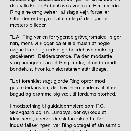
dag ville kalde Københavns vestegn. Her malede
Ring sine omgivelser i al slags vejr, fortæller
Otte, der er begyndt at samle på den gamle
mesters billeder.
”L.A. Ring var en forrygende gråvejrsmaler,” siger
han, mens vi kigger på et lille maleri af nogle
nøgne træer og undselige bondehuse omkring
gadekæret i Baldersbrønde. På den modsatte
væg hænger et andet Ring-motiv, et nedbrændt
bondehus, hvor kun skorstenen står tilbage.
”Lidt forenklet sagt gjorde Ring oprør mod
guldalderkunsten, der havde en tendens til at se
bagud og drømme sig væk til fordums storhed.”
I modsætning til guldaldermalere som P.C.
Skovgaard og Th. Lundbye, der dyrkede et
idealiseret, uberørt dansk landskab fra før
industrialiseringen, var Ring optaget af sin samtid