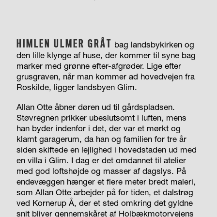
HIMLEN ULMER GRÅT
bag landsbykirken og
den lille klynge af huse, der kommer til syne bag
marker med grønne efter-afgrøder. Lige efter
grusgraven, når man kommer ad hovedvejen fra
Roskilde, ligger landsbyen Glim.
Allan Otte åbner døren ud til gårdspladsen.
Støvregnen prikker ubeslutsomt i luften, mens
han byder indenfor i det, der var et mørkt og
klamt garagerum, da han og familien for tre år
siden skiftede en lejlighed i hovedstaden ud med
en villa i Glim. I dag er det omdannet til atelier
med god loftshøjde og masser af dagslys. På
endevæggen hænger et flere meter bredt maleri,
som Allan Otte arbejder på for tiden, et dalstrøg
ved Kornerup Å, der et sted omkring det gyldne
snit bliver gennemskåret af Holbækmotorvejens