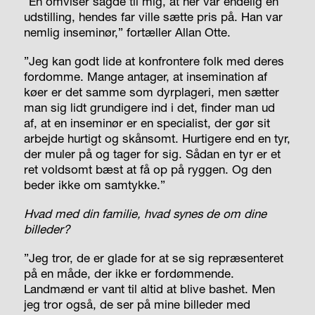
”En omviser sagde til mig, at her var endelig en
udstilling, hendes far ville sætte pris på. Han var
nemlig inseminør,” fortæller Allan Otte.
”Jeg kan godt lide at konfrontere folk med deres
fordomme. Mange antager, at insemination af
køer er det samme som dyrplageri, men sætter
man sig lidt grundigere ind i det, finder man ud
af, at en inseminør er en specialist, der gør sit
arbejde hurtigt og skånsomt. Hurtigere end en tyr,
der muler på og tager for sig. Sådan en tyr er et
ret voldsomt bæst at få op på ryggen. Og den
beder ikke om samtykke.”
Hvad med din familie, hvad synes de om dine
billeder?
”Jeg tror, de er glade for at se sig repræsenteret
på en måde, der ikke er fordømmende.
Landmænd er vant til altid at blive
bashet
. Men
jeg tror også, de ser på mine billeder med