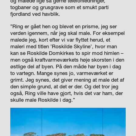
og malede lige så gerne telefonledninger,
togbaner og grusgrave som et smukt parti
fjordland ved havblik.
”Ring er gået hen og blevet en prisme, jeg ser
verden igennem, når jeg skal male. For eksempel
malede jeg, kort efter vi var flyttet herud, et
maleri med titlen ’Roskilde Skyline’, hvor man
kan se Roskilde Domkirkes to spir mod himlen –
men også kraftvarmeværkets høje skorsten i den
østlige del af byen. På den måde har byen i dag
to vartegn. Mange synes jo, varmeværket er
grimt. Jeg synes, det giver mening at male det af
den simple grund, at det er der. Og det tror jeg
også, Ring ville have gjort, hvis det var ham, der
skulle male Roskilde i dag.”