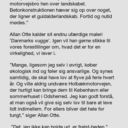
motorvejsbro hen over landskabet.
Betonkonstruktionen hæver sig op over noget,
der ligner et guldalderlandskab. Fortid og nutid
mødes.”
Allan Otte kalder sit endnu ufærdige maleri
’Danmarks vugge’. Igen vil han gerne stikke til
vores forestillinger om, hvad det er for en
virkelighed, vi lever i.
”Mange, ligesom jeg selv i øvrigt, køber
økologisk ind og føler sig ansvarlige. Og synes
samtidig, de skal have lov at flyve på ferie hvert
år. Og ville aldrig undvære Holbækmotorvejen,
der hurtigt kan bringe dem til København eller
sommerhuset i Odsherred. Jeg kan godt forstå,
at man også vil give sig selv lov til bare at leve
lidt indimellem. For ellers bliver det hele for
tungt,” siger Allan Otte.
”Det, jeg ikke kan holde ud, er frelst-heden.”