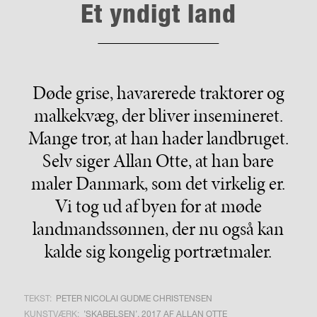
Et yndigt land
Døde grise, havarerede traktorer og
malkekvæg, der bliver insemineret.
Mange tror, at han hader landbruget.
Selv siger Allan Otte, at han bare
maler Danmark, som det virkelig er.
Vi tog ud af byen for at møde
landmandssønnen, der nu også kan
kalde sig kongelig portrætmaler.
TEKST:
PETER NICOLAI GUDME CHRISTENSEN
KUNSTVÆRK:
’SKABELSEN’, 2017 AF ALLAN OTTE