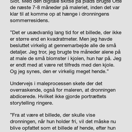
Slot. Med den digitale skitse på plads brugte Otte
de næste 7-8 måneder på maleriet, inden det var
klar til at komme op at hænge i dronningens
sommerresidens.
”Det er usædvanlig lang tid for et billede, der ikke
er større end en kvadratmeter. Men jeg havde
besluttet virkelig at gennemarbejde alle de små
detaljer. Jeg tror, jeg brugte tre måneder alene på
at male de små blomster i kjolen, hun har på. Jeg
er endt med at være ret tilfreds med den kjole.
Og jeg synes, den er virkelig meget hende.”
Undervejs i maleprocessen skete der det
overraskende, også for maleren, at dronningen
abdicerede. Hvilket ikke gjorde portrættets
storytelling ringere.
”Fra at være et billede, der skulle vise
dronningen, når hun holder fri, vil det måske nu
blive opfattet som et billede af hende, efter hun