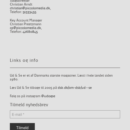
Salgsdirektør
Christian Arndt
christian@piccolomedia.dk
,
Telefon:
51333455
Key Account Manager
Christian Preetzmann
cp@piccolomedia.dk
,
Telefon:
42680845
Links og info
Ud & Se er et af Danmarks største magasiner. Læst i hele landet siden
1980.
Læs Ud & Se tilbage til 2005 på
dsb.dk/om-dsb/ud--se
Følg os på instagram
@udogse
Tilmeld nyhedsbrev