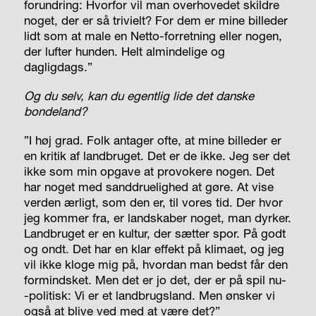
forundring: Hvorfor vil man overhovedet skildre
noget, der er så trivielt? For dem er mine billeder
lidt som at male en Netto-forretning eller nogen,
der lufter hunden. Helt almindelige og
dagligdags.”
Og du selv, kan du egentlig lide det danske
bondeland?
”I høj grad. Folk antager ofte, at mine billeder er
en kritik af landbruget. Det er de ikke. Jeg ser det
ikke som min opgave at provokere nogen. Det
har noget med sanddruelighed at gøre. At vise
verden ærligt, som den er, til vores tid. Der hvor
jeg kommer fra, er landskaber noget, man dyrker.
Landbruget er en kultur, der sætter spor. På godt
og ondt. Det har en klar effekt på klimaet, og jeg
vil ikke kloge mig på, hvordan man bedst får den
formindsket. Men det er jo det, der er på spil nu-
-politisk: Vi
er
et landbrugsland. Men ønsker vi
også at blive ved med at være det?”