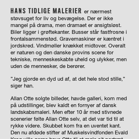
HANS TIDLIGE MALERIER
er nærmest
støvsuget for liv og bevægelse. Der er ikke
mangel på drama, men dramaet er ansigtsløst.
Biler ligger i grøftekanter. Busser står fastfrosne i
frontalsammenstød. Gravemaskiner er kæntret i
jordskred. Vindmøller knækket midtover. Overalt
er naturen og den danske provins scene for
tekniske, menneskeskabte uheld og ulykker, men
uden de mennesker, de berører.
”Jeg gjorde en dyd ud af, at det hele stod stille,”
siger han.
Allan Otte solgte billeder, havde galleri, kom med
på udstillinger, blev kaldt en fornyer af dansk
landskabsmaleri. Men efter 10 år med stivnede
scenerier følte Allan Otte selv, at det var tid til at
rykke videre. Skubbet kom fra en uventet kant.
Den nu afdøde stifter af Muskelsvindfonden Evald