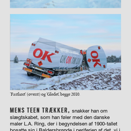
’Fastkørt’ (øverst) og ’Gledet’, begge 2010.
MENS TEEN TRÆKKER,
snakker han om
slægtskabet, som han føler med den danske
maler L.A. Ring, der i begyndelsen af 1900-tallet
bosatte sig i Baldersbrønde i periferien af det, vi i