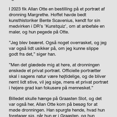
I 2023 fik Allan Otte en bestilling på et portræt af
dronning Margrethe. Hoffet havde bedt
kunsthistoriker Bente Scavenius, kendt for sin
medvirken i DR’s ’Kunstquiz’, om at anbefale en
maler, og hun pegede på Otte.
”Jeg blev beæret. Også noget overrasket, og jeg
var også lidt usikker på, om jeg kunne slippe
godt fra det,” siger han.
”Men det glædede mig at høre, at dronningen
ønskede et privat portræt. Officielle portrætter
skal i sagens natur være højtidelige, og de bliver
nemt lidt stive, vil jeg sige, mens et privat portræt
i højere grad kan fokusere på mennesket.”
Billedet skulle hænge på Graasten Slot, og det
var også her, Allan Otte kom på besøg for at
møde dronningen. Han spurgte hende, hvad hun
foretager sig, når hun er i Graasten, og hun