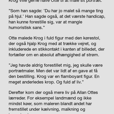
Krog ville gerne have Otte til at male sit portræt.
”Som han sagde: ’Du har jo malet så mange ting
på hjul.’ Han sagde også, at det værste handicap,
han kunne forestille sig, var at mangle
humoristisk sans.”
Otte malede Krog i fuld figur med den kørestol,
der også hjalp Krog med at trække vejret, og
inkluderede en stikkontakt i kanten af billedet, der
fortæller om en absolut afhængighed af strøm.
”Jeg havde aldrig forestillet mig, jeg skulle være
portrætmaler. Men det var lidt af en gave at få
den bestilling. Krog var en flamboyant figur. En
meget anderledes krop. Og fuld af liv.”
Derefter kom der også mere liv på Allan Ottes
lærreder. For eksempel landmænd og ikke
mindst køer, som maleren blandt andet har
fremstillet under kælvning, malkning og