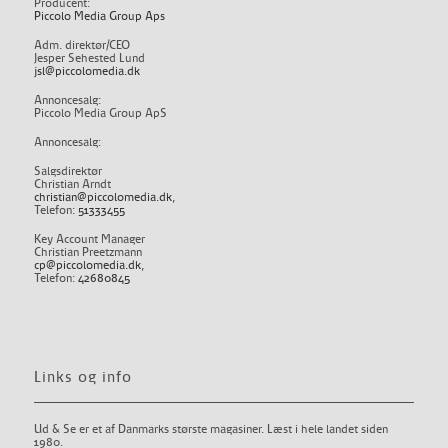
Producent:
Piccolo Media Group Aps
Adm. direktør/CEO
Jesper Sehested Lund
jsl@piccolomedia.dk
Annoncesalg:
Piccolo Media Group ApS
Annoncesalg:
Salgsdirektør
Christian Arndt
christian@piccolomedia.dk
,
Telefon:
51333455
Key Account Manager
Christian Preetzmann
cp@piccolomedia.dk
,
Telefon:
42680845
Links og info
Ud & Se er et af Danmarks største magasiner. Læst i hele landet siden
1980.