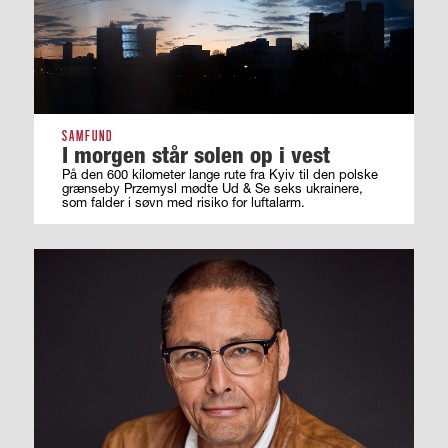
SAMFUND
I morgen står solen op i vest
På den 600 kilometer lange rute fra Kyiv til den polske
grænseby Przemysl mødte Ud & Se seks ukrainere,
som falder i søvn med risiko for luftalarm.