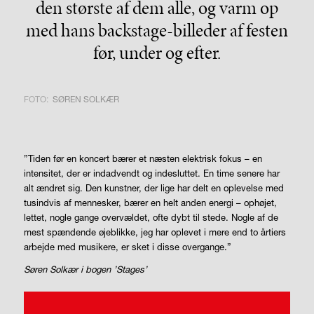
den største af dem alle, og varm op
med hans backstage-billeder af festen
før, under og efter.
FOTO:
SØREN SOLKÆR
”Tiden før en koncert bærer et næsten elektrisk fokus – en
intensitet, der er indadvendt og indesluttet. En time senere har
alt ændret sig. Den kunstner, der lige har delt en oplevelse med
tusindvis af mennesker, bærer en helt anden energi – ophøjet,
lettet, nogle gange overvældet, ofte dybt til stede. Nogle af de
mest spændende øjeblikke, jeg har oplevet i mere end to årtiers
arbejde med musikere, er sket i disse overgange.”
Søren Solkær i bogen ’Stages’