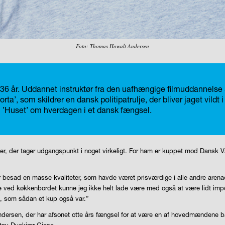
Foto: Thomas Howalt Andersen
, 36 år. Uddannet instruktør fra den uafhængige filmuddannelse
a’, som skildrer en dansk politipatrulje, der bliver jaget vild
n ’Huset’ om hverdagen i et dansk fængsel.
orier, der tager udgangspunkt i noget virkeligt. For ham er kuppet mod Dansk 
esad en masse kvaliteter, som havde været prisværdige i alle andre arenaer
e ved køkkenbordet kunne jeg ikke helt lade være med også at være lidt impon
t, som sådan et kup også var.”
en Andersen, der har afsonet otte års fængsel for at være en af hovedmændene 
stav Dyekjær Giese.