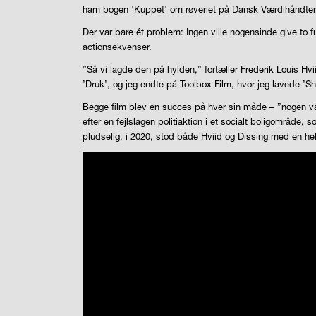
ham bogen ’Kuppet’ om røveriet på Dansk Værdihåndtering
Der var bare ét problem: Ingen ville nogensinde give to 
actionsekvenser.
”Så vi lagde den på hylden,” fortæller Frederik Louis Hvi
’Druk’, og jeg endte på Toolbox Film, hvor jeg lavede 
Begge film blev en succes på hver sin måde – ”nogen vand
efter en fejlslagen politiaktion i et socialt boligområde,
pludselig, i 2020, stod både Hviid og Dissing med en hel