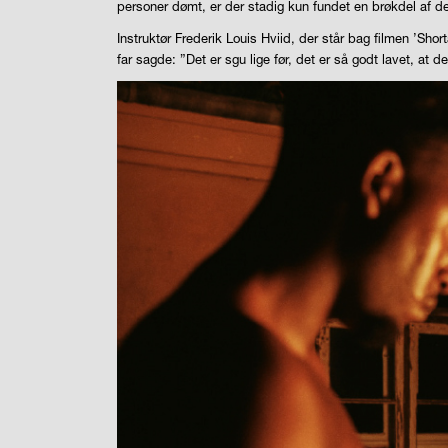
personer dømt, er der stadig kun fundet en brøkdel af de 
Instruktør Frederik Louis Hviid, der står bag filmen ’Sh
far sagde: ”Det er sgu lige før, det er så godt lavet, at de