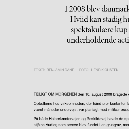
I 2008 blev danmarks
Hviid kan stadig hu
spektakulære kup i
underholdende actio
TEKST:
BENJAMIN DANE
FOTO:
HENRIK OHSTEN
TIDLIGT OM MORGENEN
den 10. august 2008 bragede en
Optællerne hos virksomheden, der håndterer kontanter f
været måneder undervejs, var planlagt med militær pr
På både Holbækmotorvejen og Roskildevej havde de spredt 
stjålne Audier, som senere blev fundet i en grusgrav, me