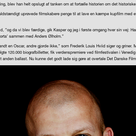
, blev han helt opslugt af tanken om at fortælle historien om det historiske
fuldstændigt uprøvede filmskabere penge til at lave en kæmpe kupfilm med et 
id, ”og da vi blev færdige, gik Kasper og jeg i første omgang hver sin vej: H
’Shorta’ sammen med Anders Ølholm.”
t en Oscar, andre gjorde ikke,” som Frederik Louis Hviid siger og griner. Men 
 solgte 120.000 biografbilletter, fik verdenspremiere ved filmfestivalen i Vened
t anden ballast. Nu kunne det godt lade sig gøre at overtale Det Danske Filmi