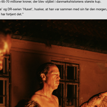
65-70 millioner kroner, der blev stjålet i danmarkshistoriens største kup.
orta’ og DR-serien ’Huset’, husker, at han var sammen med sin far den morgen
 har fortjent det.”