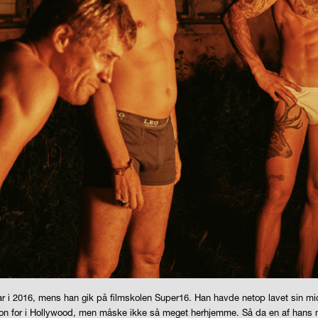
var i 2016, mens han gik på filmskolen Super16. Han havde netop lavet sin mi
dition for i Hollywood, men måske ikke så meget herhjemme. Så da en af han