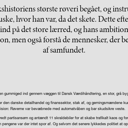
historiens største røveri begået, og inst
ske, hvor han var, da det skete. Dette eft
nd på det store lærred, og hans ambition 
n, men også forstå de mennesker, der be
af samfundet.
 gummiged ind gennem væggen til Dansk Værdihåndtering, en stor, grå bygni
or den danske detailhandel og finanssektor, stak af, og gerningsmændene ku
æcision: Røverne var bevæbnede med automatvåben og bar skudsikre veste.
partisansøm og antændt 11 skraldebiler for at skabe trafikalt kaos og forhind
n pengene var der intet spor af. Og selvom det senere lykkedes politiet at o