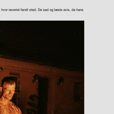
, hvor røveriet fandt sted. De sad og læste avis, da hans