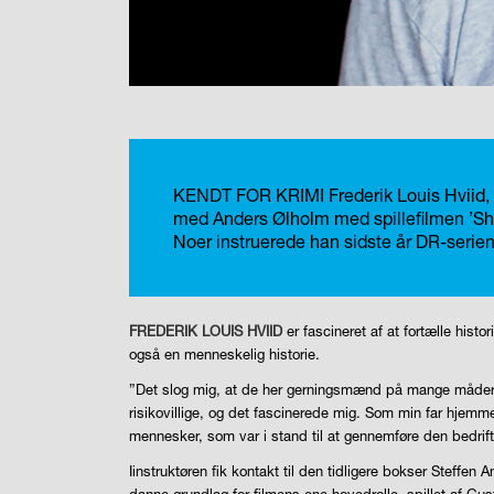
KENDT FOR KRIMI
Frederik Louis Hviid
med Anders Ølholm med spillefilmen ’Short
Noer instruerede han sidste år DR-serie
FREDERIK LOUIS HVIID
er fascineret af at fortælle hist
også en menneskelig historie.
”Det slog mig, at de her gerningsmænd på mange måder b
risikovillige, og det fascinerede mig. Som min far hjemm
mennesker, som var i stand til at gennemføre den bedrif
Iinstruktøren fik kontakt til den tidligere bokser Steff
danne grundlag for filmens ene hovedrolle, spillet af Gu