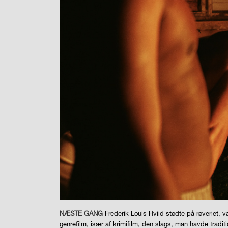
NÆSTE GANG
Frederik Louis Hviid stødte på røveriet, 
genrefilm, især af krimifilm, den slags, man havde tra