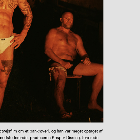
dtvejsfilm om et bankrøveri, og han var meget optaget af
s medstuderende, produceren Kasper Dissing, forærede