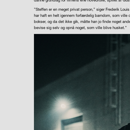
”Steffen er en meget privat person,” siger Frederik Loui
har haft en helt igennem forfærdelig barndom, som ville 
bokser, og da det ikke gik, måtte han jo finde noget and
bevise sig selv og opnå noget, som ville blive husket.”