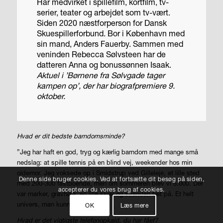
Har medvirket i spillefilm, kortfilm, tv-
serier, teater og arbejdet som tv-vært.
Siden 2020 næstforperson for Dansk
Skuespillerforbund.
Bor i København med
sin mand, Anders Fauerby. Sammen med
veninden Rebecca Sølvsteen har de
datteren Anna og bonussønnen Isaak.
Aktuel i ’Børnene fra Sølvgade tager
kampen op’, der har biografpremiere 9.
oktober.
Hvad er dit bedste barndomsminde?
”Jeg har haft en god, tryg og kærlig barndom med mange små
nedslag: at spille tennis på en blind vej, weekender hos min
oldemor. Jeg voksede op i Smidstrup ved Gilleleje, et lille sted
Denne side bruger cookies. Ved at fortsætte dit besøg på siden,
med 200-300 fastboende, men om sommeren blev vi 5.000. Der
accepterer du vores brug af cookies.
var marker, gravhøje, en lille skov og stranden tæt på. Et helt
univers, man kunne lege i.”
OK
Læs mere
Hvad er det vigtigste telefonopkald, du har fået?