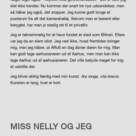
slet ikke kender. Nu kommer der snart tre nye udsendelser, men
så håber jeg også, det stopper. Jeg kunne godt bruge et
pusterum fra alt det kamerahalløj. Selvom man er berømt eller
berygtet, har man jo stadig ret til et privatliv.
Jeg er taknemmelig for at have fundet et sted som Bifrost. Ellers
var jeg da en slem idiot. Jeg ved ikke, hvad fremtiden bringer
mig, men jeg håber, at ARoS en dag åbner døren for mig. Man
kan godt tage aarhusianeren ud af Aarhus, men man kan ikke
tage Aarhus ud af aarhusianeren. Det ville betyde meget for mig
at udstille der.
Jeg bliver aldrig færdig med min kunst.
Ars longa, vita brevis
.
Kunsten er lang, livet er kort.
KULTUR
MISS NELLY OG JEG