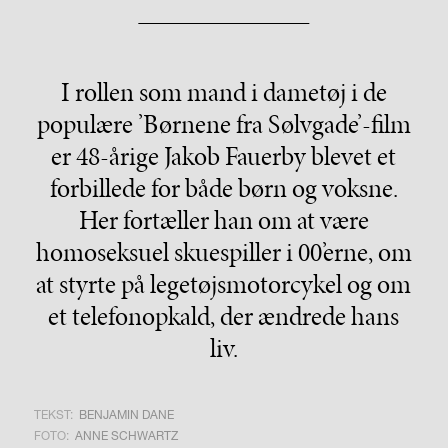
I rollen som mand i dametøj i de
populære ’Børnene fra Sølvgade’-film
er 48-årige Jakob Fauerby blevet et
forbillede for både børn og voksne.
Her fortæller han om at være
homoseksuel skuespiller i 00’erne, om
at styrte på legetøjsmotorcykel og om
et telefonopkald, der ændrede hans
liv.
TEKST:
BENJAMIN DANE
FOTO:
ANNE SCHWARTZ