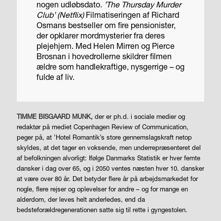
nogen udløbsdato.
’The Thursday Murder
Club’ (Netflix)
Filmatiseringen af Richard
Osmans bestseller om fire pensionister,
der opklarer mordmysterier fra deres
plejehjem. Med Helen Mirren og Pierce
Brosnan i hovedrollerne skildrer filmen
ældre som handlekraftige, nysgerrige – og
fulde af liv.
TIMME BISGAARD MUNK
,
der er ph.d. i sociale medier og
redaktør på mediet Copenhagen Review of Communication,
peger på, at ’Hotel Romantik’s store gennemslagskraft netop
skyldes, at det tager en voksende, men underrepræsenteret del
af befolkningen alvorligt: Ifølge Danmarks Statistik er hver femte
dansker i dag over 65, og i 2050 ventes næsten hver 10. dansker
at være over 80 år. Det betyder flere år på arbejdsmarkedet for
nogle, flere rejser og oplevelser for andre – og for mange en
alderdom, der leves helt anderledes, end da
bedsteforældregenerationen satte sig til rette i gyngestolen.