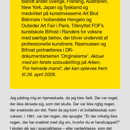
blandt andet Sverige, Frankrig, Australien,
New York, Japan og Tyskland og
medvirket på kunstmesserne Art Brut
Biënnale i hollandske Hengelo og
Outsider Art Fair i Paris.
Tilknyttet FOF’s
kunstskole Bifrost i Randers for voksne
med særlige behov, der bliver undervist af
professionelle kunstnere. Rasmussen og
Bifrost portrætteres i DR-
dokumentarserien ’Originalerne’.
Aktuel
med sin første soloudstilling på Arken,
’For helvede mand’, der kan opleves frem
til 26. april 2026.
Jeg pådrog mig en hjerneskade, da jeg blev født. Der var noget,
der ikke åbnede sig, som det skulle. Der var ikke rigtig nogen,
der snakkede om det. Først da jeg kom i et bofællesskab som
voksen, i 1991, var der nogen, der spurgte: ”Er der virkelig ikke
nogen, der har snakket med dig om, hvorfor du er handicappet?”
I skolen gik jeg i specialklasse – eller centerklasse, som det