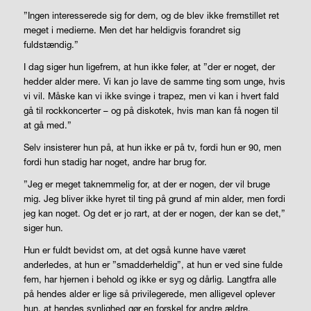
”Ingen interesserede sig for dem, og de blev ikke fremstillet ret
meget i medierne. Men det har heldigvis forandret sig
fuldstændig.”
I dag siger hun ligefrem, at hun ikke føler, at ”der er noget, der
hedder alder mere. Vi kan jo lave de samme ting som unge, hvis
vi vil. Måske kan vi ikke svinge i trapez, men vi kan i hvert fald
gå til rockkoncerter – og på diskotek, hvis man kan få nogen til
at gå med.”
Selv insisterer hun på, at hun ikke er på tv, fordi hun er 90, men
fordi hun stadig har noget, andre har brug for.
”Jeg er meget taknemmelig for, at der er nogen, der vil bruge
mig. Jeg bliver ikke hyret til ting på grund af min alder, men fordi
jeg kan noget. Og det er jo rart, at der er nogen, der kan se det,”
siger hun.
Hun er fuldt bevidst om, at det også kunne have været
anderledes, at hun er ”smadderheldig”, at hun er ved sine fulde
fem, har hjernen i behold og ikke er syg og dårlig. Langtfra alle
på hendes alder er lige så privilegerede, men alligevel oplever
hun, at hendes synlighed gør en forskel for andre ældre.