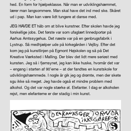
hed. En form for hjælpeklasse. Når man er udviklingshæmmet,
lærer man langsommere. Man skal have det ind med ske. Skåret
ud i pap. Man kan være lidt tungere at danse med.
JEG HAVDE ET
håb om at blive kunstner. Efter skolen havde jeg
forskellige jobs. Det første var som ufaglært linnedportør på
Aarhus Amtssygehus. Det næste var på en genbrugsfabrik i
Lystrup. Så medhjælper ude på kirkegården i Vejlby. Efter det
kom jeg på kunstlinjen på Egmont Højskolen og så på Det
Kreative Værksted i Malling. Der blev det lidt mere seriøst med
kunsten. Jeg så i fjernsynet, jeg kan ikke huske, hvornår det var
– engang i starten af 90’erne – at der fandtes en kunstskole for
udviklingshæmmede. I nogle år gik jeg og drømte, men der skete
sgu ikke så meget. Jeg havde også et mindre problem med
alkohol. Og det var nogle stærke øl. Elefanter. I dag er alkoholen
rejst, men elefanterne er der stadig i min kunst.