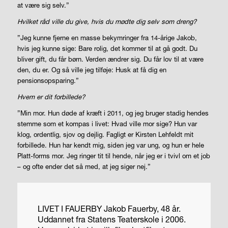
at være sig selv.”
Hvilket råd ville du give, hvis du mødte dig selv som dreng?
”Jeg kunne fjerne en masse bekymringer fra 14-årige Jakob,
hvis jeg kunne sige: Bare rolig, det kommer til at gå godt. Du
bliver gift, du får børn. Verden ændrer sig. Du får lov til at være
den, du er. Og så ville jeg tilføje: Husk at få dig en
pensionsopsparing.”
Hvem er dit forbillede?
”Min mor. Hun døde af kræft i 2011, og jeg bruger stadig hendes
stemme som et kompas i livet: Hvad ville mor sige? Hun var
klog, ordentlig, sjov og dejlig. Fagligt er Kirsten Lehfeldt mit
forbillede. Hun har kendt mig, siden jeg var ung, og hun er hele
Platt-forms mor. Jeg ringer tit til hende, når jeg er i tvivl om et job
– og ofte ender det så med, at jeg siger nej.”
LIVET I FAUERBY
Jakob Fauerby, 48 år.
Uddannet fra Statens Teaterskole i 2006.