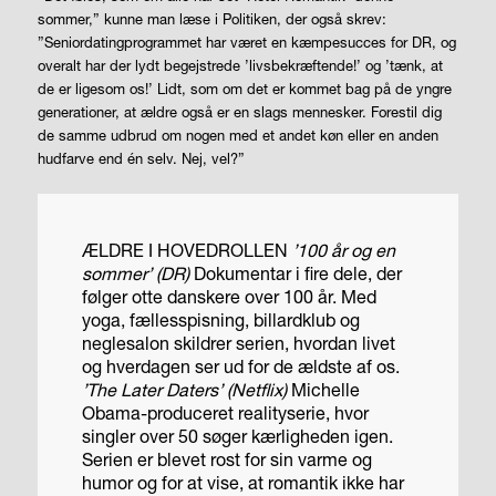
sommer,” kunne man læse i Politiken, der også skrev:
”Seniordatingprogrammet har været en kæmpesucces for DR, og
overalt har der lydt begejstrede ’livsbekræftende!’ og ’tænk, at
de er ligesom os!’ Lidt, som om det er kommet bag på de yngre
generationer, at ældre også er en slags mennesker. Forestil dig
de samme udbrud om nogen med et andet køn eller en anden
hudfarve end én selv. Nej, vel?”
ÆLDRE I HOVEDROLLEN
’100 år og en
sommer’ (DR)
Dokumentar i fire dele, der
følger otte danskere over 100 år. Med
yoga, fællesspisning, billardklub og
neglesalon skildrer serien, hvordan livet
og hverdagen ser ud for de ældste af os.
’The Later Daters’ (Netflix)
Michelle
Obama-produceret realityserie, hvor
singler over 50 søger kærligheden igen.
Serien er blevet rost for sin varme og
humor og for at vise, at romantik ikke har