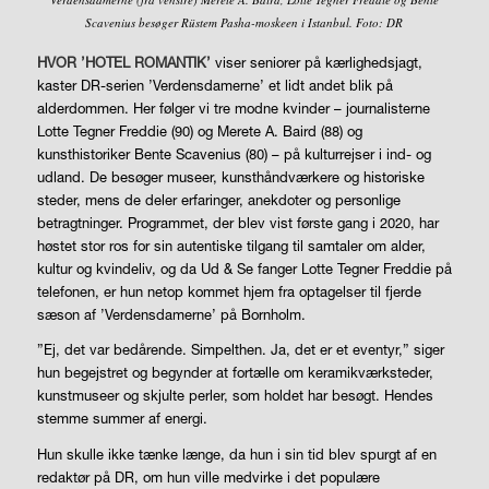
Scavenius besøger Rüstem Pasha-moskeen i Istanbul. Foto: DR
HVOR ’HOTEL ROMANTIK’
viser seniorer på kærlighedsjagt,
kaster DR-serien ’Verdensdamerne’ et lidt andet blik på
alderdommen. Her følger vi tre modne kvinder – journalisterne
Lotte Tegner Freddie (90) og Merete A. Baird (88) og
kunsthistoriker Bente Scavenius (80) – på kulturrejser i ind- og
udland. De besøger museer, kunsthåndværkere og historiske
steder, mens de deler erfaringer, anekdoter og personlige
betragtninger. Programmet, der blev vist første gang i 2020, har
høstet stor ros for sin autentiske tilgang til samtaler om alder,
kultur og kvindeliv, og da Ud & Se fanger Lotte Tegner Freddie på
telefonen, er hun netop kommet hjem fra optagelser til fjerde
sæson af ’Verdensdamerne’ på Bornholm.
”Ej, det var bedårende. Simpelthen. Ja, det er et eventyr,” siger
hun begejstret og begynder at fortælle om keramikværksteder,
kunstmuseer og skjulte perler, som holdet har besøgt. Hendes
stemme summer af energi.
Hun skulle ikke tænke længe, da hun i sin tid blev spurgt af en
redaktør på DR, om hun ville medvirke i det populære