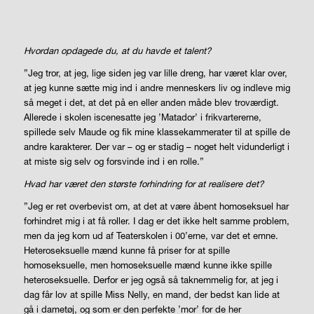
Hvordan opdagede du, at du havde et talent?
”Jeg tror, at jeg, lige siden jeg var lille dreng, har været klar over,
at jeg kunne sætte mig ind i andre menneskers liv og indleve mig
så meget i det, at det på en eller anden måde blev troværdigt.
Allerede i skolen iscenesatte jeg ’Matador’ i frikvartererne,
spillede selv Maude og fik mine klassekammerater til at spille de
andre karakterer. Der var – og er stadig – noget helt vidunderligt i
at miste sig selv og forsvinde ind i en rolle.”
Hvad har været den største forhindring for at realisere det?
”Jeg er ret overbevist om, at det at være åbent homoseksuel har
forhindret mig i at få roller. I dag er det ikke helt samme problem,
men da jeg kom ud af Teaterskolen i 00’erne, var det et emne.
Heteroseksuelle mænd kunne få priser for at spille
homoseksuelle, men homoseksuelle mænd kunne ikke spille
heteroseksuelle. Derfor er jeg også så taknemmelig for, at jeg i
dag får lov at spille Miss Nelly, en mand, der bedst kan lide at
gå i dametøj, og som er den perfekte ’mor’ for de her