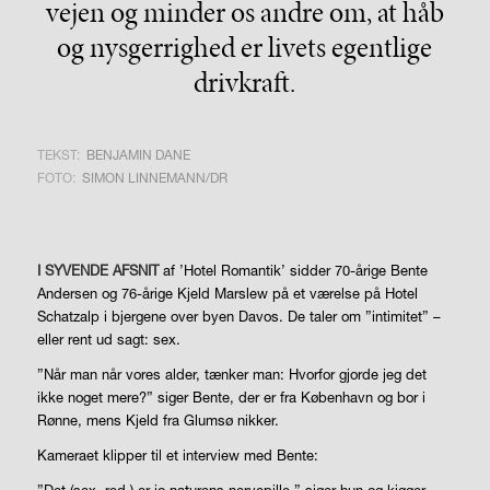
vejen og minder os andre om, at håb
og nysgerrighed er livets egentlige
drivkraft.
TEKST:
BENJAMIN DANE
FOTO:
SIMON LINNEMANN/DR
I SYVENDE AFSNIT
af ’Hotel Romantik’ sidder 70-årige Bente
Andersen og 76-årige Kjeld Marslew på et værelse på Hotel
Schatzalp i bjergene over byen Davos. De taler om ”intimitet” –
eller rent ud sagt: sex.
”Når man når vores alder, tænker man: Hvorfor gjorde jeg det
ikke noget mere?” siger Bente, der er fra København og bor i
Rønne, mens Kjeld fra Glumsø nikker.
Kameraet klipper til et interview med Bente: