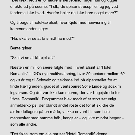
”Det (sex, red.) er jo naturens nervepille,” siger hun og kigger
direkte ud på seerne. ”Folk, de spiser stresspiller, og jeg ved
fandeme ikke hvad. Hvorfor boller de ikke bare noget mere?”
Og tilbage til hotelværelset, hvor Kjeld med henvisning til
kameramanden siger:
”Nå, skal vi se at få smidt ham ud?”
Bente griner:
”Skal vi se at få tøjet af?”
Næsten en million seere fulgte med i hvert afsnit af ’Hotel
Romantik’ – DR’s nye realitysatsning, hvor 20 seniorer mellem 62
og 78 år tog til Schweiz og tjekkede ind på alpehotellet for at
finde kærligheden, guidet af værtsparret Sofie Linde og Joakim
Ingversen. Og det var ikke kun seerne, der var begejstrede for
’Hotel Romantik’. Programmet blev mødt af et stort set enigt
anmelderkorps, der blandt andet roste det for at skildre de
ældre deltagere på en måde, vi ikke er vant til: som hele
mennesker med samme håb, længsler – og ikke mindst begær –
som alle andre.
”Det føles, som om alle har set ’Hotel Romantik’ denne