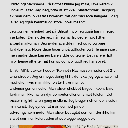
udviklingshæmmede. På Bifrost kunne jeg male, lave keramik,
linoleum, strik. Jeg begyndte at strikke i plastikposer. Dengang
fik man dem jo kastet i hovedet, det gør man ikke længere. I dag
laver jeg også keramik og store linoleumssnit.
Jeg bor i en lejlighed tæt på Bifrost, hvor jeg også har mit eget
værksted. Der sidder jeg, når jeg har fri. Jeg er nok lidt en
arbejdsnarkoman. Jeg nyder at sidde i fred og ro og bare
fordybe mig. Nogle dage tager vi på udflugter og til ferniseringer,
men andre dage kan jeg bare sidde og tegne. Det varierer lidt
hvor længe alt efter mit humør, og hvor godt jeg har sovet.
ET AF MINE
værker hedder ’Kenneth Rasmussen hader det 21.
århundrede’. Jeg er meget dårlig til IT, det skal jeg også have ind
med ske. Hvis man ikke forstår IT, er man et
andenrangsmenneske. Man bliver skubbet bagud i køen, bare
fordi man ikke har en dyr computer eller en smart telefon. Det
pisser mig lidt af en gang imellem. Jeg bruger nok en del vrede i
min kunst. Jeg synes, at man ser ned på de
udviklingshæmmede. Man bliver betragtet som en, der ikke kan
slå et søm i en kolort uden at ødelægge begge dele.