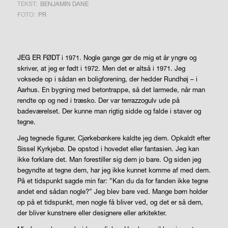
TEKST:
BENJAMIN DANE
FOTO:
PR
JEG ER FØDT
i 1971. Nogle gange gør de mig et år yngre og
skriver, at jeg er født i 1972. Men det er altså i 1971. Jeg
voksede op i sådan en boligforening, der hedder Rundhøj – i
Aarhus. En bygning med betontrappe, så det larmede, når man
rendte op og ned i træsko. Der var terrazzogulv ude på
badeværelset. Der kunne man rigtig sidde og falde i staver og
tegne.
Jeg tegnede figurer, Cjørkebønkere kaldte jeg dem. Opkaldt efter
Sissel Kyrkjebø. De opstod i hovedet eller fantasien. Jeg kan
ikke forklare det. Man forestiller sig dem jo bare. Og siden jeg
begyndte at tegne dem, har jeg ikke kunnet komme af med dem.
På et tidspunkt sagde min far: ”Kan du da for fanden ikke tegne
andet end sådan nogle?” Jeg blev bare ved. Mange børn holder
op på et tidspunkt, men nogle få bliver ved, og det er så dem,
der bliver kunstnere eller designere eller arkitekter.