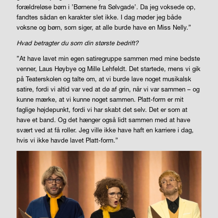
forældreløse børn i ’Børnene fra Sølvgade’. Da jeg voksede op,
fandtes sådan en karakter slet ikke. I dag møder jeg både
voksne og børn, som siger, at alle burde have en Miss Nelly.”
Hvad betragter du som din største bedrift?
”At have lavet min egen satiregruppe sammen med mine bedste
venner, Laus Høybye og Mille Lehfeldt. Det startede, mens vi gik
på Teaterskolen og talte om, at vi burde lave noget musikalsk
satire, fordi vi altid var ved at dø af grin, når vi var sammen – og
kunne mærke, at vi kunne noget sammen. Platt-form er mit
faglige højdepunkt, fordi vi har skabt det selv. Det er som at
have et band. Og det hænger også lidt sammen med at have
svært ved at få roller. Jeg ville ikke have haft en karriere i dag,
hvis vi ikke havde lavet Platt-form.”