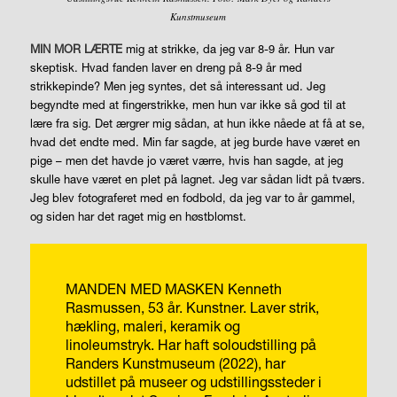
Kunstmuseum
MIN MOR LÆRTE
mig at strikke, da jeg var 8-9 år. Hun var
skeptisk. Hvad fanden laver en dreng på 8-9 år med
strikkepinde? Men jeg syntes, det så interessant ud. Jeg
begyndte med at fingerstrikke, men hun var ikke så god til at
lære fra sig. Det ærgrer mig sådan, at hun ikke nåede at få at se,
hvad det endte med. Min far sagde, at jeg burde have været en
pige – men det havde jo været værre, hvis han sagde, at jeg
skulle have været en plet på lagnet. Jeg var sådan lidt på tværs.
Jeg blev fotograferet med en fodbold, da jeg var to år gammel,
og siden har det raget mig en høstblomst.
MANDEN MED MASKEN
Kenneth
Rasmussen, 53 år. Kunstner. Laver strik,
hækling, maleri, keramik og
linoleumstryk.
Har haft soloudstilling på
Randers Kunstmuseum (2022), har
udstillet på museer og udstillingssteder i