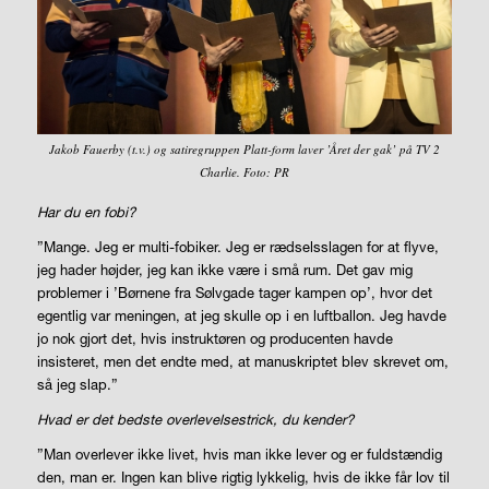
Jakob Fauerby (t.v.) og satiregruppen Platt-form laver ’Året der gak’ på TV 2
Charlie. Foto: PR
Har du en fobi?
”Mange. Jeg er multi-fobiker. Jeg er rædselsslagen for at flyve,
jeg hader højder, jeg kan ikke være i små rum. Det gav mig
problemer i ’Børnene fra Sølvgade tager kampen op’, hvor det
egentlig var meningen, at jeg skulle op i en luftballon. Jeg havde
jo nok gjort det, hvis instruktøren og producenten havde
insisteret, men det endte med, at manuskriptet blev skrevet om,
så jeg slap.”
Hvad er det bedste overlevelsestrick, du kender?
”Man overlever ikke livet, hvis man ikke lever og er fuldstændig
den, man er. Ingen kan blive rigtig lykkelig, hvis de ikke får lov til