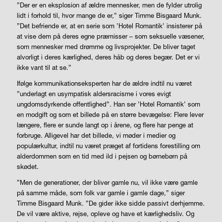
”Der er en eksplosion af ældre mennesker, men de fylder utrolig
lidt i forhold til, hvor mange de er,” siger Timme Bisgaard Munk.
”Det befriende er, at en serie som ’Hotel Romantik’ insisterer på
at vise dem på deres egne præmisser – som seksuelle væsener,
som mennesker med drømme og livsprojekter. De bliver taget
alvorligt i deres kærlighed, deres håb og deres begær. Det er vi
ikke vant til at se.”
Ifølge kommunikationseksperten har de ældre indtil nu været
”underlagt en usympatisk aldersracisme i vores evigt
ungdomsdyrkende offentlighed”. Han ser ’Hotel Romantik’ som
en modgift og som et billede på en større bevægelse: Flere lever
længere, flere er sunde langt op i årene, og flere har penge at
forbruge. Alligevel har det billede, vi møder i medier og
populærkultur, indtil nu været præget af fortidens forestilling om
alderdommen som en tid med ild i pejsen og børnebørn på
skødet.
”Men de generationer, der bliver gamle nu, vil ikke være gamle
på samme måde, som folk var gamle i gamle dage,” siger
Timme Bisgaard Munk. ”De gider ikke sidde passivt derhjemme.
De vil være aktive, rejse, opleve og have et kærlighedsliv. Og