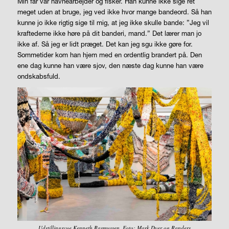
Min far var havnearbejder og fisker. Han kunne ikke sige ret
meget uden at bruge, jeg ved ikke hvor mange bandeord. Så han
kunne jo ikke rigtig sige til mig, at jeg ikke skulle bande: ”Jeg vil
kraftedeme ikke høre på dit banderi, mand.” Det lærer man jo
ikke af. Så jeg er lidt præget. Det kan jeg sgu ikke gøre for.
Sommetider kom han hjem med en ordentlig brandert på. Den
ene dag kunne han være sjov, den næste dag kunne han være
ondskabsfuld.
Udstillingsvue Kenneth Rasmussen. Foto: Mark Dyer og Randers