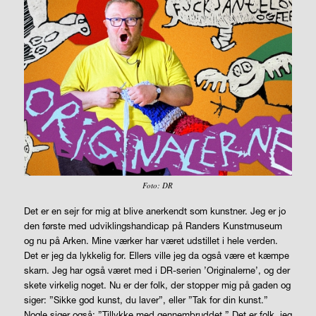
Foto: DR
Det er en sejr for mig at blive anerkendt som kunstner. Jeg er jo
den første med udviklingshandicap på Randers Kunstmuseum
og nu på Arken. Mine værker har været udstillet i hele verden.
Det er jeg da lykkelig for. Ellers ville jeg da også være et kæmpe
skarn. Jeg har også været med i DR-serien ’Originalerne’, og der
skete virkelig noget. Nu er der folk, der stopper mig på gaden og
siger: ”Sikke god kunst, du laver”, eller ”Tak for din kunst.”
Nogle siger også: ”Tillykke med gennembruddet.” Det er folk, jeg