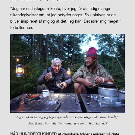
”Jeg har en Instagram-konto, hvor jeg får afsindig mange
tilkendegivelser om, at jeg betyder noget. Folk skriver, at de
bliver inspireret af mig og af det, jeg kan. Det rører mig meget,”
fortæller hun.
”Jeg er 74 år nu, og jeg leger sgu videre,” sagde Jørgen Skouboe, kendt fra
’Nak & æd’, for nylig i et tv-interview. Foto: Jens Skov/DR
NÅR HUNDREDTUSINDER
af danskere følger seniorer på date i