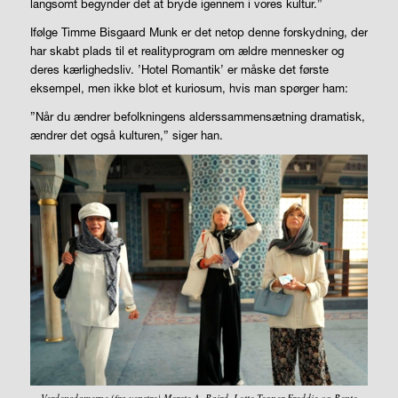
langsomt begynder det at bryde igennem i vores kultur.”
Ifølge Timme Bisgaard Munk er det netop denne forskydning, der
har skabt plads til et realityprogram om ældre mennesker og
deres kærlighedsliv. ’Hotel Romantik’ er måske det første
eksempel, men ikke blot et kuriosum, hvis man spørger ham:
”Når du ændrer befolkningens alderssammensætning dramatisk,
ændrer det også kulturen,” siger han.
Verdensdamerne (fra venstre) Merete A. Baird, Lotte Tegner Freddie og Bente