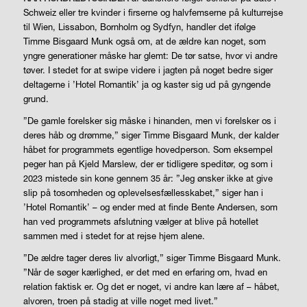
Schweiz eller tre kvinder i firserne og halvfemserne på kulturrejse
til Wien, Lissabon, Bornholm og Sydfyn, handler det ifølge
Timme Bisgaard Munk også om, at de ældre kan noget, som
yngre generationer måske har glemt: De tør satse, hvor vi andre
tøver. I stedet for at swipe videre i jagten på noget bedre siger
deltagerne i ’Hotel Romantik’ ja og kaster sig ud på gyngende
grund.
”De gamle forelsker sig måske i hinanden, men vi forelsker os i
deres håb og drømme,” siger Timme Bisgaard Munk, der kalder
håbet for programmets egentlige hovedperson. Som eksempel
peger han på Kjeld Marslew, der er tidligere speditør, og som i
2023 mistede sin kone gennem 35 år: ”Jeg ønsker ikke at give
slip på tosomheden og oplevelsesfællesskabet,” siger han i
’Hotel Romantik’ – og ender med at finde Bente Andersen, som
han ved programmets afslutning vælger at blive på hotellet
sammen med i stedet for at rejse hjem alene.
”De ældre tager deres liv alvorligt,” siger Timme Bisgaard Munk.
”Når de søger kærlighed, er det med en erfaring om, hvad en
relation faktisk er. Og det er noget, vi andre kan lære af – håbet,
alvoren, troen på stadig at ville noget med livet.”