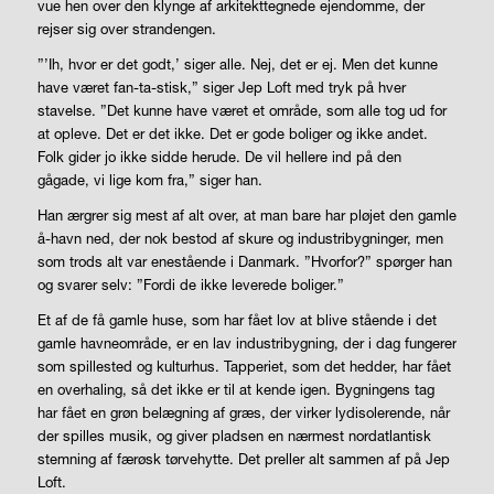
vue hen over den klynge af arkitekttegnede ejendomme, der
rejser sig over strandengen.
”’Ih, hvor er det godt,’ siger alle. Nej, det er ej. Men det kunne
have været fan-ta-stisk,” siger Jep Loft med tryk på hver
stavelse. ”Det kunne have været et område, som alle tog ud for
at opleve. Det er det ikke. Det er gode boliger og ikke andet.
Folk gider jo ikke sidde herude. De vil hellere ind på den
gågade, vi lige kom fra,” siger han.
Han ærgrer sig mest af alt over, at man bare har pløjet den gamle
å-havn ned, der nok bestod af skure og industribygninger, men
som trods alt var enestående i Danmark. ”Hvorfor?” spørger han
og svarer selv: ”Fordi de ikke leverede boliger.”
Et af de få gamle huse, som har fået lov at blive stående i det
gamle havneområde, er en lav industribygning, der i dag fungerer
som spillested og kulturhus. Tapperiet, som det hedder, har fået
en overhaling, så det ikke er til at kende igen. Bygningens tag
har fået en grøn belægning af græs, der virker lydisolerende, når
der spilles musik, og giver pladsen en nærmest nordatlantisk
stemning af færøsk tørvehytte. Det preller alt sammen af på Jep
Loft.