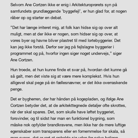
Selvom Ane Cortzen ikke er enig i Arkitekturoprørets syn på
samfundets grundlæggende ’byggefejl’, er hun glad for, at nogen
råber op og starter en debat.
”Det har længe irriteret mig, at folk kan hidse sig op over alt
muligt, men at der ikke er nogen, som hidser sig op over, at
vores byer og havne bliver plastret til med lortebyggerier. Det
kan jeg ikke forstå. Derfor ser jeg på fejlslagne byggerier i
programmet og på, hvorfor ingen siger noget undervejs,” siger
Ane Cortzen.
Hun troede, at hun kunne finde et svar på, hvordan det kunne gå
så galt, men det viste sig at være mere komplekst. Hvis hun
alligevel skal pege på én fællesnævner, er det ikke overraskende
penge.
Det er bygherren, der har hånden på kogepladen, og ifølge Ane
Cortzen betyder det, at de arkitekttegnede detaljer ofte skrottes,
når der skal spares. Det, som skulle have løftet byggeriet,
forsvinder, og til sidst har man en funktionel bygning, som
måske nok opfylder brandkravene, men ikke har de mere luftige
egenskaber som transparens eller en fornemmelse for skala, så
man synes, det er rart at opholde sig uden for selve boligen.