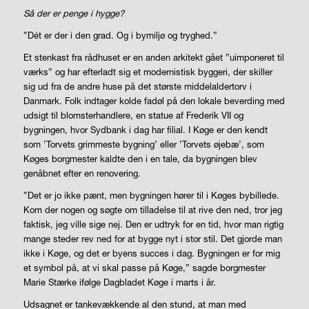
Så der er penge i hygge?
”Dét er der i den grad. Og i bymiljø og tryghed.”
Et stenkast fra rådhuset er en anden arkitekt gået ”uimponeret til
værks” og har efterladt sig et modernistisk byggeri, der skiller
sig ud fra de andre huse på det største middelaldertorv i
Danmark. Folk indtager kolde fadøl på den lokale beverding med
udsigt til blomsterhandlere, en statue af Frederik VII og
bygningen, hvor Sydbank i dag har filial. I Køge er den kendt
som ’Torvets grimmeste bygning’ eller ’Torvets øjebæ’, som
Køges borgmester kaldte den i en tale, da bygningen blev
genåbnet efter en renovering.
”Det er jo ikke pænt, men bygningen hører til i Køges bybillede.
Kom der nogen og søgte om tilladelse til at rive den ned, tror jeg
faktisk, jeg ville sige nej. Den er udtryk for en tid, hvor man rigtig
mange steder rev ned for at bygge nyt i stor stil. Det gjorde man
ikke i Køge, og det er byens succes i dag. Bygningen er for mig
et symbol på, at vi skal passe på Køge,” sagde borgmester
Marie Stærke ifølge Dagbladet Køge i marts i år.
Udsagnet er tankevækkende al den stund, at man med