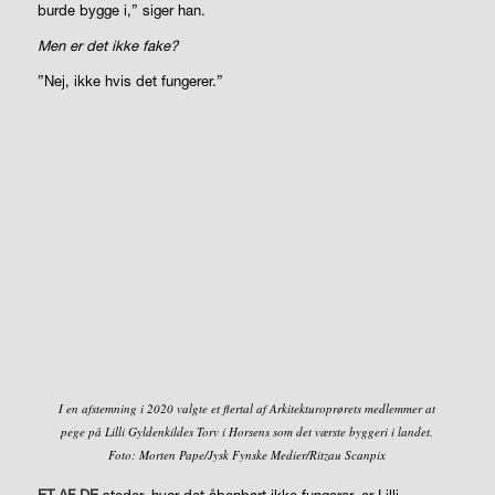
burde bygge i,” siger han.
Men er det ikke fake?
”Nej, ikke hvis det fungerer.”
I en afstemning i 2020 valgte et flertal af Arkitekturoprørets medlemmer at
pege på Lilli Gyldenkildes Torv i Horsens som det værste byggeri i landet.
Foto: Morten Pape/Jysk Fynske Medier/Ritzau Scanpix