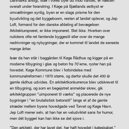
Danmarks ansigt, især i vores byer ud mod vandet, er næsten
overalt under forandring. I Køge på Sjællands østkyst er
omvæltningen synlig, byen er en slags prisme for den
byudvikling og det byggeboom, resten af landet oplever, og Jep
Loft, formand for den danske afdeling af bevægelsen
Arkitekturoprøret, er ikke imponeret. Slet ikke. Hverken over
nutidens ofte ret famlende byggestil eller over de mange
nedrivninger og nybygninger, der er kommet til landet de seneste
mange årtier.
Især da han står i baggården til Køge Rådhus og kigger på en
moderne tilbygning i glas og beton fra 70’erne, ryster han på
hovedet. Køge Kommune blev i forbindelse med
kommunalreformen i 1970 større, og derfor skulle det 400 år
gamle rådhus udvides. En arkitektkonkurrence blev udskrevet til
en tilbygning, og som en begejstret anmelder skrev, gik
arkitektgruppen ”uimponeret til værks” og placerede de nye
bygninger i ”en brutalistisk betonstil” langs et af de gamle
stræder mellem byens hovedgade ved Torvet og Køge Havn.
Jep Loft mener selv, at han har en veludviklet sans for humor,
men dét byggeri kan han ikke se det sjove i.
”Den arkitekt, der har lavet det, har haft hovedet i køleskabet,”