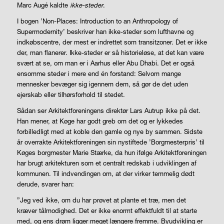
Marc Augé kaldte
ikke-steder
.
I bogen ’Non-Places: Introduction to an Anthropology of
Supermodernity’ beskriver han ikke-steder som lufthavne og
indkøbscentre, der mest er indrettet som transitzoner. Det er ikke
der, man flanerer. Ikke-steder er så historieløse, at det kan være
svært at se, om man er i Aarhus eller Abu Dhabi. Det er også
ensomme steder i mere end én forstand: Selvom mange
mennesker bevæger sig igennem dem, så gør de det uden
ejerskab eller tilhørsforhold til stedet.
Sådan ser Arkitektforeningens direktør Lars Autrup ikke på det.
Han mener, at Køge har godt greb om det og er lykkedes
forbilledligt med at koble den gamle og nye by sammen. Sidste
år overrakte Arkitektforeningen sin nystiftede ’Borgmesterpris’ til
Køges borgmester Marie Stærke, da hun ifølge Arkitektforeningen
har brugt arkitekturen som et centralt redskab i udviklingen af
kommunen. Til indvendingen om, at der virker temmelig dødt
derude, svarer han:
”Jeg ved ikke, om du har prøvet at plante et træ, men det
kræver tålmodighed. Det er ikke enormt effektfuldt til at starte
med, og ens drøm ligger meget længere fremme. Byudvikling er