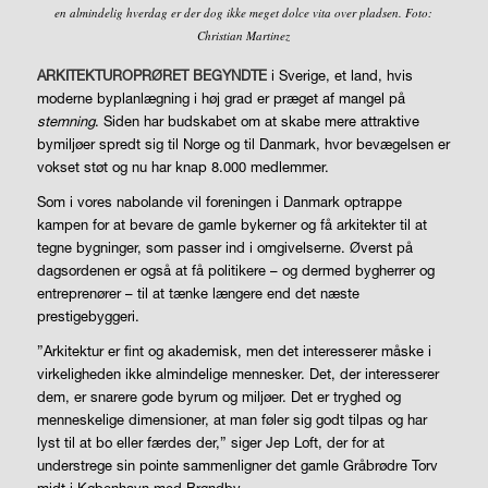
en almindelig hverdag er der dog ikke meget dolce vita over pladsen. Foto:
Christian Martinez
ARKITEKTUROPRØRET BEGYNDTE
i Sverige, et land, hvis
moderne byplanlægning i høj grad er præget af mangel på
stemning
. Siden har budskabet om at skabe mere attraktive
bymiljøer spredt sig til Norge og til Danmark, hvor bevægelsen er
vokset støt og nu har knap 8.000 medlemmer.
Som i vores nabolande vil foreningen i Danmark optrappe
kampen for at bevare de gamle bykerner og få arkitekter til at
tegne bygninger, som passer ind i omgivelserne. Øverst på
dagsordenen er også at få politikere – og dermed bygherrer og
entreprenører – til at tænke længere end det næste
prestigebyggeri.
”Arkitektur er fint og akademisk, men det interesserer måske i
virkeligheden ikke almindelige mennesker. Det, der interesserer
dem, er snarere gode byrum og miljøer. Det er tryghed og
menneskelige dimensioner, at man føler sig godt tilpas og har
lyst til at bo eller færdes der,” siger Jep Loft, der for at
understrege sin pointe sammenligner det gamle Gråbrødre Torv
midt i København med Brøndby.