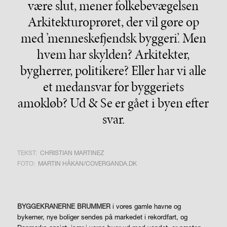
være slut, mener folkebevægelsen
Arkitekturoprøret, der vil gøre op
med ’menneskefjendsk byggeri’. Men
hvem har skylden? Arkitekter,
bygherrer, politikere? Eller har vi alle
et medansvar for byggeriets
amokløb? Ud & Se er gået i byen efter
svar.
TEKST:
CHRISTIAN MARTINEZ
FOTO:
MARTIN HÅKAN/COVERGANDA.DK
BYGGEKRANERNE BRUMMER
i vores gamle havne og
bykerner, nye boliger sendes på markedet i rekordfart, og