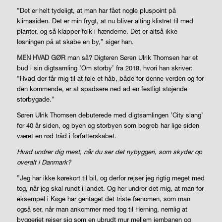
”Det er helt tydeligt, at man har fået nogle pluspoint på
klimasiden. Det er min frygt, at nu bliver alting klistret til med
planter, og så klapper folk i hænderne. Det er altså ikke
løsningen på at skabe en by,” siger han.
MEN HVAD GØR
man så? Digteren Søren Ulrik Thomsen har et
bud i sin digtsamling ’Om storby’ fra 2018, hvori han skriver:
”Hvad der får mig til at føle et håb, både for denne verden og for
den kommende, er at spadsere ned ad en festligt støjende
storbygade.”
Søren Ulrik Thomsen debuterede med digtsamlingen ’City slang’
for 40 år siden, og byen og storbyen som begreb har lige siden
været en rød tråd i forfatterskabet.
Hvad undrer dig mest, når du ser det nybyggeri, som skyder op
overalt i Danmark?
”Jeg har ikke kørekort til bil, og derfor rejser jeg rigtig meget med
tog, når jeg skal rundt i landet. Og her undrer det mig, at man for
eksempel i Køge har gentaget det triste fænomen, som man
også ser, når man ankommer med tog til Herning, nemlig at
byggeriet rejser sig som en ubrudt mur mellem jernbanen og