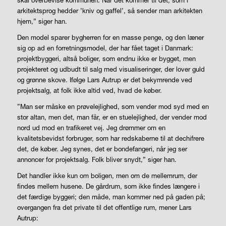
arkitektsprog hedder ’kniv og gaffel’, så sender man arkitekten
hjem,” siger han.
Den model sparer bygherren for en masse penge, og den læner
sig op ad en forretningsmodel, der har fået taget i Danmark:
projektbyggeri, altså boliger, som endnu ikke er bygget, men
projekteret og udbudt til salg med visualiseringer, der lover guld
og grønne skove. Ifølge Lars Autrup er det bekymrende ved
projektsalg, at folk ikke altid ved, hvad de køber.
”Man ser måske en prøvelejlighed, som vender mod syd med en
stor altan, men det, man får, er en stuelejlighed, der vender mod
nord ud mod en trafikeret vej. Jeg drømmer om en
kvalitetsbevidst forbruger, som har redskaberne til at dechifrere
det, de køber. Jeg synes, det er bondefangeri, når jeg ser
annoncer for projektsalg. Folk bliver snydt,” siger han.
Det handler ikke kun om boligen, men om de mellemrum, der
findes mellem husene. De gårdrum, som ikke findes længere i
det færdige byggeri; den måde, man kommer ned på gaden på;
overgangen fra det private til det offentlige rum, mener Lars
Autrup: