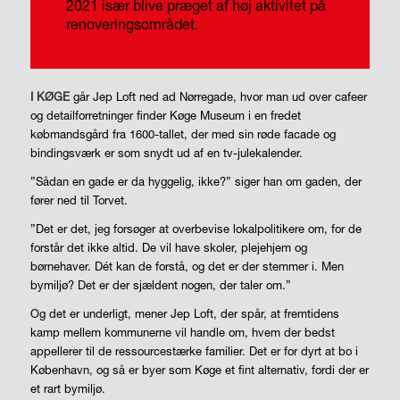
2021 især blive præget af høj aktivitet på
renoveringsområdet.
I
KØGE
går Jep Loft ned ad Nørregade, hvor man ud over cafeer
og detailforretninger finder Køge Museum i en fredet
købmandsgård fra 1600-tallet, der med sin røde facade og
bindingsværk er som snydt ud af en tv-julekalender.
”Sådan en gade er da hyggelig, ikke?” siger han om gaden, der
fører ned til Torvet.
”Det er det, jeg forsøger at overbevise lokalpolitikere om, for de
forstår det ikke altid. De vil have skoler, plejehjem og
børnehaver. Dét kan de forstå, og det er der stemmer i. Men
bymiljø? Det er der sjældent nogen, der taler om.”
Og det er underligt, mener Jep Loft, der spår, at fremtidens
kamp mellem kommunerne vil handle om, hvem der bedst
appellerer til de ressourcestærke familier. Det er for dyrt at bo i
København, og så er byer som Køge et fint alternativ, fordi der er
et rart bymiljø.