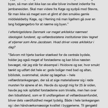
byen, så man slet ikke kan se eller bliver inviteret indenfor fra
jernbanesiden. Skal man videre fra Køge og sydpå mod Stevns,
får man ikke så meget som et glimt af den smukke gamle
middelalderby Køge, og i Herning må man ligefrem gå over en
lang fodgængerbro for at nærme sig byen.”
I efterkrigstidens Danmark var meget arkitektur nærmest
ideologisk funderet, og velfærdsstatens institutioner blev tegnet
af stjerner som Arne Jacobsen. Hvad driver vores arkitektur i
dag?
”Selvom mit hjerte banker stærkest for de centrale bydele,
holder jeg også meget af forstæderne og kan blive næsten
bevæget, når jeg står for eksempel i Hvidovre og ser, hvor smukt
tænkt og udført det hele er: gode boliger med bad og altan,
bibliotek, svømmehal, skoler og lægehus – hele
velfærdstankegangen, der så at sige materialiserer sig i røde
mursten for øjnene af én. Havde du spurgt mig for 25 år siden,
havde jeg nok opfattet forstæderne som trivielle, men hen over
den tidsafstand, som er til undfangelsen af velfærdssamfundet,
bliver dets værdifuldhed meget tydelig. Både i hele tankegangen
og i den håndværksmæssige kvalitet i byggerierne. Til gengæld