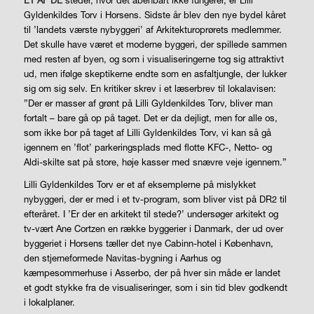
ET AF DE
steder, hvor det åbenbart ikke fungerer, er Lilli
Gyldenkildes Torv i Horsens. Sidste år blev den nye bydel kåret
til ’landets værste nybyggeri’ af Arkitekturoprørets medlemmer.
Det skulle have været et moderne byggeri, der spillede sammen
med resten af byen, og som i visualiseringerne tog sig attraktivt
ud, men ifølge skeptikerne endte som en asfaltjungle, der lukker
sig om sig selv. En kritiker skrev i et læserbrev til lokalavisen:
”Der er masser af grønt på Lilli Gyldenkildes Torv, bliver man
fortalt – bare gå op på taget. Det er da dejligt, men for alle os,
som ikke bor på taget af Lilli Gyldenkildes Torv, vi kan så gå
igennem en ’flot’ parkeringsplads med flotte KFC-, Netto- og
Aldi-skilte sat på store, høje kasser med snævre veje igennem.”
Lilli Gyldenkildes Torv er et af eksemplerne på mislykket
nybyggeri, der er med i et tv-program, som bliver vist på DR2 til
efteråret. I ’Er der en arkitekt til stede?’ undersøger arkitekt og
tv-vært Ane Cortzen en række byggerier i Danmark, der ud over
byggeriet i Horsens tæller det nye Cabinn-hotel i København,
den stjerneformede Navitas-bygning i Aarhus og
kæmpesommerhuse i Asserbo, der på hver sin måde er landet
et godt stykke fra de visualiseringer, som i sin tid blev godkendt
i lokalplaner.