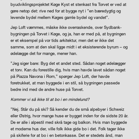
byudviklingsprojektet Køge Kyst et stenkast fra Torvet er ved at
gøre netop det: rive ned for at bygge nyt i ”en bæredygtig og
levende bydel mellem Køges gamle bydel og vandet”.
Jep Loft væmmes, måske ikke overraskende, over Sydbank-
bygningen på Torvet i Køge, og ja, han er med på, at bygningen
er et eksempel på vor tids arkitektur, men det er ikke det
samme, som at den skal ligge midt i et eksisterende byrum – og
ødelægge det for mange, mener han.
”Jeg siger bare: Byg det et andet sted. Sådan noget ødelægger
et torv. Kan du forestille dig, hvis man havde lavet sådan noget
på Piazza Navona i Rom,” spørger Jep Loft, der havde
foretrukket, at man byggede i en stil, så bygningen passede
bedre ind med de andre huse på Torvet.
Kommer vi så ikke til at bo i en mindelund?
”Nej. Står du på ski? Så kender du de små alpebyer i Schweiz
eller Østrig, hvor mange huse er bygget inden for de sidste 20 år.
De er alle i alpestil med skrå tage og balkon. Hvis man byggede
et moderne hus der, ville folk ikke gide bo i det. Folk tager ikke
på skiferie for at bo i en betonkasse. Det er stedets ånd, man