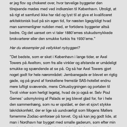
er jeg flov og chokeret over, hvor tarvelige byggerier den
tilrejsende mødes med ved indkørslen til København. Utroligt, at
så rigt et samfund ikke har råd og lyst til at give et kvalificeret
arkitektonisk bud på sin egen tid, for næsten ligegyldigt hvad
man sammenligner nutiden med, er fortidens byggerier altså
bedre. Og det uanset om vi taler 1880’ernes stukudsmykkede
brokvarterer eller den smukke funkis fra 1930’erne.”
Har du eksempler på vellykket nybyggeri?
”Det bedste, som er sket i København i lange tider, er Axel
Towers på Axeltorv, som fra alle vinkler og afstande er umådeligt
smukke og spændende at se på. Og så har Axel Towers gjort
noget godt for hele nærområdet: Jernbanegade er blevet en rigtig
gade, og på grund af forskellene fremstår SAS-hotellet endnu
mere luftigt svævende, mens Cirkusbygningen og portalen til
Tivoli virker som herligt legetøj, hvad de jo også er. Selv Poul
Gernes’ udsmykning af Palads er jeg blevet glad for, for i hele
den sammenhæng, som nu er opstået, er den et sjovt stykke
lakridskonfekt, der er lige så uundværligt som Mogens Møllers
fornemme Zodiac-amforaer på torvet. Og så kan jeg godt lide, at
man i Nordhavn har bygget med smalle gaderum, som efter min