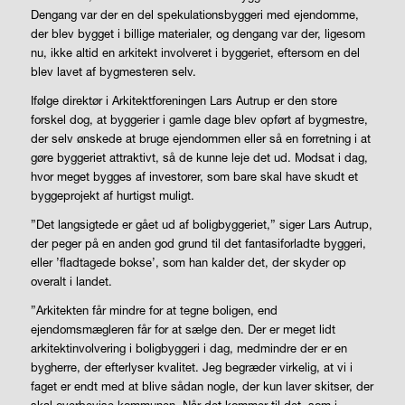
Dengang var der en del spekulationsbyggeri med ejendomme,
der blev bygget i billige materialer, og dengang var der, ligesom
nu, ikke altid en arkitekt involveret i byggeriet, eftersom en del
blev lavet af bygmesteren selv.
Ifølge direktør i Arkitektforeningen Lars Autrup er den store
forskel dog, at byggerier i gamle dage blev opført af bygmestre,
der selv ønskede at bruge ejendommen eller så en forretning i at
gøre byggeriet attraktivt, så de kunne leje det ud. Modsat i dag,
hvor meget bygges af investorer, som bare skal have skudt et
byggeprojekt af hurtigst muligt.
”Det langsigtede er gået ud af boligbyggeriet,” siger Lars Autrup,
der peger på en anden god grund til det fantasiforladte byggeri,
eller ’fladtagede bokse’, som han kalder det, der skyder op
overalt i landet.
”Arkitekten får mindre for at tegne boligen, end
ejendomsmægleren får for at sælge den. Der er meget lidt
arkitektinvolvering i boligbyggeri i dag, medmindre der er en
bygherre, der efterlyser kvalitet. Jeg begræder virkelig, at vi i
faget er endt med at blive sådan nogle, der kun laver skitser, der
skal overbevise kommunen. Når det kommer til det, som i