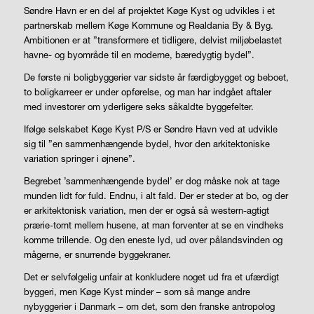
Søndre Havn er en del af projektet Køge Kyst og udvikles i et
partnerskab mellem Køge Kommune og Realdania By & Byg.
Ambitionen er at ”transformere et tidligere, delvist miljøbelastet
havne- og byområde til en moderne, bæredygtig bydel”.
De første ni boligbyggerier var sidste år færdigbygget og beboet,
to boligkarreer er under opførelse, og man har indgået aftaler
med investorer om yderligere seks såkaldte byggefelter.
Ifølge selskabet Køge Kyst P/S er Søndre Havn ved at udvikle
sig til ”en sammenhængende bydel, hvor den arkitektoniske
variation springer i øjnene”.
Begrebet ’sammenhængende bydel’ er dog måske nok at tage
munden lidt for fuld. Endnu, i alt fald. Der er steder at bo, og der
er arkitektonisk variation, men der er også så western-agtigt
prærie-tomt mellem husene, at man forventer at se en vindheks
komme trillende. Og den eneste lyd, ud over pålandsvinden og
mågerne, er snurrende byggekraner.
Det er selvfølgelig unfair at konkludere noget ud fra et ufærdigt
byggeri, men Køge Kyst minder – som så mange andre
nybyggerier i Danmark – om det, som den franske antropolog