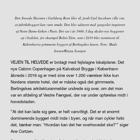
Den Snoede Skorsten i Carlsberg Byen blev til, fordi Carl Jacobsen ville vise,
at fabriksbyggeri kan være smukt. Den blev udstyret med gargoiler inspireret
af Notre Dame-kirken i Paris. Det var i år 1900. I dag skyder nye byggerier
op i bydelen, for eksempel Bohrs Tårn, som i 2019 blev nomineret til
Københavns grimmeste byggeri af Berlingskes læsere. Foto: Mads
Jensen/Ritzau Scanpix
VEJEN TIL HELVEDE
er brolagt med fejlslagne lokalplaner. Det
nye Cabinn Copenhagen på Kalvebod Brygge i København
åbnede i 2019 og er med sine over 1.200 værelser ikke kun
Nordens største hotel, det er måske også det grimmeste.
Berlingskes arkitekturanmelder undrede sig over, om det mon
var en afdeling af Vestre Fængsel, der var under opførelse midt i
hovedstaden.
”At det kan lade sig gøre, er helt vanvittigt. Det er et enormt
dominerende byggeri midt inde i byen, og når man cykler forbi
det, tænker man: ’Hvordan kan det her overhovedet ske?’” siger
Ane Cortzen.