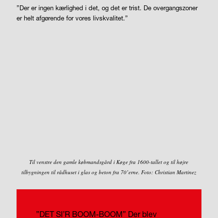
”Der er ingen kærlighed i det, og det er trist. De overgangszoner
er helt afgørende for vores livskvalitet.”
Til venstre den gamle købmandsgård i Køge fra 1600-tallet og til højre
tilbygningen til rådhuset i glas og beton fra 70’erne. Foto: Christian Martinez
”DET SI’R BOOM-BOOM”
Der blev