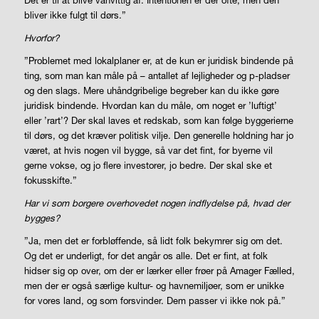
Det er til at blive vanvittig af. Intentionen er der ofte, men den
bliver ikke fulgt til dørs.”
Hvorfor?
”Problemet med lokalplaner er, at de kun er juridisk bindende på
ting, som man kan måle på – antallet af lejligheder og p-pladser
og den slags. Mere uhåndgribelige begreber kan du ikke gøre
juridisk bindende. Hvordan kan du måle, om noget er ’luftigt’
eller ’rart’? Der skal laves et redskab, som kan følge byggerierne
til dørs, og det kræver politisk vilje. Den generelle holdning har jo
været, at hvis nogen vil bygge, så var det fint, for byerne vil
gerne vokse, og jo flere investorer, jo bedre. Der skal ske et
fokusskifte.”
Har vi som borgere overhovedet nogen indflydelse på, hvad der
bygges?
”Ja, men det er forbløffende, så lidt folk bekymrer sig om det.
Og det er underligt, for det angår os alle. Det er fint, at folk
hidser sig op over, om der er lærker eller frøer på Amager Fælled,
men der er også særlige kultur- og havnemiljøer, som er unikke
for vores land, og som forsvinder. Dem passer vi ikke nok på.”