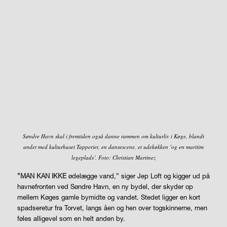
Søndre Havn skal i fremtiden også danne rammen om kulturliv i Køge, blandt
andet med kulturhuset Tapperiet, en dansescene, et udekøkken ’og en maritim
legeplads’. Foto: Christian Martinez
”MAN KAN IKKE
ødelægge vand,” siger Jep Loft og kigger ud på
havnefronten ved Søndre Havn, en ny bydel, der skyder op
mellem Køges gamle bymidte og vandet. Stedet ligger en kort
spadseretur fra Torvet, langs åen og hen over togskinnerne, men
føles alligevel som en helt anden by.