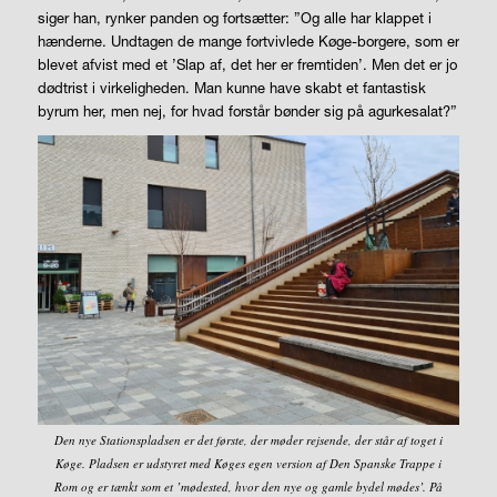
siger han, rynker panden og fortsætter: ”Og alle har klappet i
hænderne. Undtagen de mange fortvivlede Køge-borgere, som er
blevet afvist med et ’Slap af, det her er fremtiden’. Men det er jo
dødtrist i virkeligheden. Man kunne have skabt et fantastisk
byrum her, men nej, for hvad forstår bønder sig på agurkesalat?”
Den nye Stationspladsen er det første, der møder rejsende, der står af toget i
Køge. Pladsen er udstyret med Køges egen version af Den Spanske Trappe i
Rom og er tænkt som et ’mødested, hvor den nye og gamle bydel mødes’. På