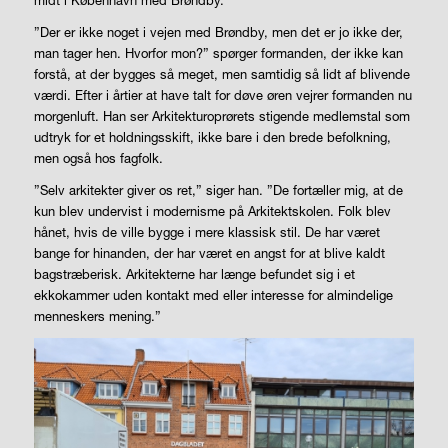
”Der er ikke noget i vejen med Brøndby, men det er jo ikke der,
man tager hen. Hvorfor mon?” spørger formanden, der ikke kan
forstå, at der bygges så meget, men samtidig så lidt af blivende
værdi. Efter i årtier at have talt for døve øren vejrer formanden nu
morgenluft. Han ser Arkitekturoprørets stigende medlemstal som
udtryk for et holdningsskift, ikke bare i den brede befolkning,
men også hos fagfolk.
”Selv arkitekter giver os ret,” siger han. ”De fortæller mig, at de
kun blev undervist i modernisme på Arkitektskolen. Folk blev
hånet, hvis de ville bygge i mere klassisk stil. De har været
bange for hinanden, der har været en angst for at blive kaldt
bagstræberisk. Arkitekterne har længe befundet sig i et
ekkokammer uden kontakt med eller interesse for almindelige
menneskers mening.”