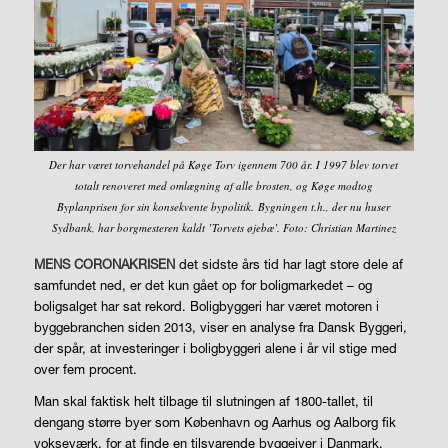
Der har været torvehandel på Køge Torv igennem 700 år. I 1997 blev torvet
totalt renoveret med omlægning af alle brosten, og Køge modtog
Byplanprisen for sin konsekvente bypolitik. Bygningen t.h., der nu huser
Sydbank, har borgmesteren kaldt ’Torvets øjebæ’. Foto: Christian Martinez
MENS CORONAKRISEN
det sidste års tid har lagt store dele af
samfundet ned, er det kun gået op for boligmarkedet – og
boligsalget har sat rekord. Boligbyggeri har været motoren i
byggebranchen siden 2013, viser en analyse fra Dansk Byggeri,
der spår, at investeringer i boligbyggeri alene i år vil stige med
over fem procent.
Man skal faktisk helt tilbage til slutningen af 1800-tallet, til
dengang større byer som København og Aarhus og Aalborg fik
vokseværk, for at finde en tilsvarende byggeiver i Danmark.