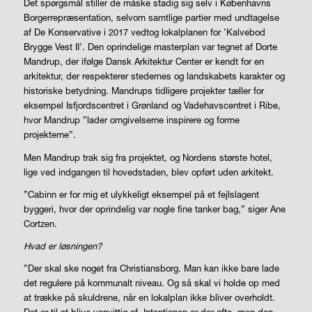
Det spørgsmål stiller de måske stadig sig selv i Københavns
Borgerrepræsentation, selvom samtlige partier med undtagelse
af De Konservative i 2017 vedtog lokalplanen for ’Kalvebod
Brygge Vest II’. Den oprindelige masterplan var tegnet af Dorte
Mandrup, der ifølge Dansk Arkitektur Center er kendt for en
arkitektur, der respekterer stedernes og landskabets karakter og
historiske betydning. Mandrups tidligere projekter tæller for
eksempel Isfjordscentret i Grønland og Vadehavscentret i Ribe,
hvor Mandrup ”lader omgivelserne inspirere og forme
projekterne”.
Men Mandrup trak sig fra projektet, og Nordens største hotel,
lige ved indgangen til hovedstaden, blev opført uden arkitekt.
”Cabinn er for mig et ulykkeligt eksempel på et fejlslagent
byggeri, hvor der oprindelig var nogle fine tanker bag,” siger Ane
Cortzen.
Hvad er løsningen?
”Der skal ske noget fra Christiansborg. Man kan ikke bare lade
det regulere på kommunalt niveau. Og så skal vi holde op med
at trække på skuldrene, når en lokalplan ikke bliver overholdt.